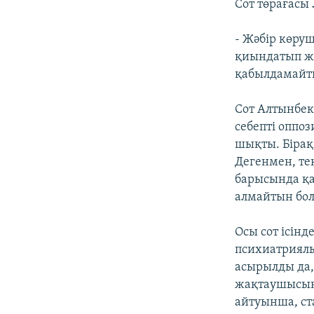
Сот төрағасы
- Жәбір көру
қиындатып жіб
қабылдамайт
Сот Алтынбек
себепті оппоз
шықты. Бірақ
Дегенмен, тек
барысында қа
алмайтын бо
Осы сот ісін
психиатриялы
асырылды да,
жақтаушысын
айтуынша, ст