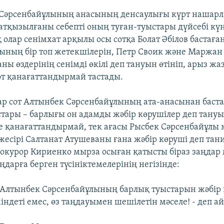
 Сәрсенбайұлының анасының денсаулығы күрт нашарл
атқызылғаны себепті оның туған-туыстары дүйсебі күнг
 олар сенімхат арқылы осы сотқа Болат Әбілов бастаға
ының бір топ жетекшілерін, Петр Своик және Маржан
ы өздерінің сенімді өкілі деп тануын өтініп, арыз жа
от қанағаттандырмай тастады.
р сот Алтынбек Сәрсенбайұлының ата-анасынан баста
тары – барлығы он адамды жәбір көрушілер деп тануы
де қанағаттандырмай, тек ағасы Рысбек Сәрсенбайұлы
жесірі Салтанат Атушеваны ғана жәбір көруші деп та
рокурор Кириенко мырза осыған қатысты біраз заңдар
ңдарға берген түсініктемелерінің негізінде:
н Алтынбек Сәрсенбайұлының барлық туыстарын жәбір 
індеті емес, өз таңдауымен шешілетін мәселе! - деп а