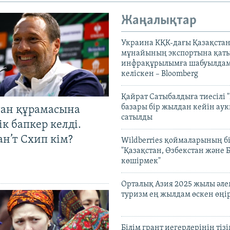
Жаңалықтар
Украина КҚК-дағы Қазақста
мұнайының экспортына қаты
инфрақұрылымға шабуылдам
келіскен – Bloomberg
Қайрат Сатыбалдыға тиесілі "
базары бір жылдан кейін ау
тан құрамасына
сатылды
к бапкер келді.
н’т Схип кім?
Wildberries қоймаларының бі
"Қазақстан, Өзбекстан және 
көшірмек"
Орталық Азия 2025 жылы әл
туризм ең жылдам өскен өңі
Білім грант иегерлерінің тізі