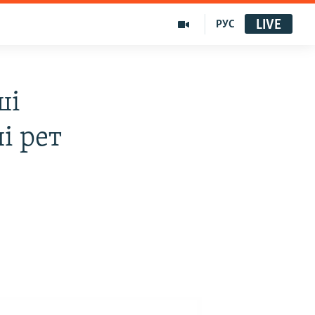
LIVE
РУС
ші
і рет