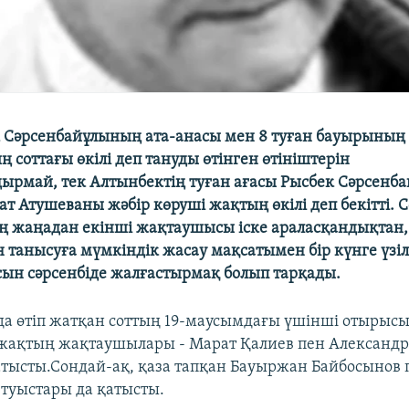
 Сәрсенбайұлының ата-анасы мен 8 туған бауырының 
 соттағы өкілі деп тануды өтінген өтініштерін
ырмай, тек Алтынбектің туған ағасы Рысбек Сәрсенб
ат Атушеваны жәбір көруші жақтың өкілі деп бекітті. С
 жаңадан екінші жақтаушысы іске араласқандықтан, о
 танысуға мүмкіндік жасау мақсатымен бір күнге үзіл
сын сәрсенбіде жалғастырмақ болып тарқады.
а өтіп жатқан соттың 19-маусымдағы үшінші отырыс
жақтың жақтаушылары - Марат Қалиев пен Александр
қатысты.Сондай-ақ, қаза тапқан Бауыржан Байбосынов
туыстары да қатысты.