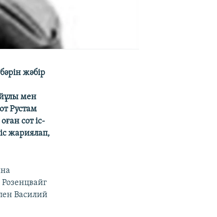
бәрін жәбір
айұлы мен
от Рустам
ған сот іс-
іс жариялап,
ына
 Розенцвайг
 пен Василий