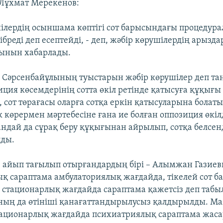
 Лұхмат Мерекенов:
шілердің осыншама көптігі сот барысындағы процедур
реді деп есептейді, - деп, жәбір көрушілердің арызд
ынын хабарлады.
 Сәрсенбайұлының туыстарын жәбір көрушілер деп т
иция көсемдерінің сотта өкіл ретінде қатысуға құқығы
, сот төрағасы оларға сотқа еркін қатысуларына болат
 көрермен мәртебесіне ғана ие болған оппозиция өкілд
ндай да сұрақ беру құқығынан айрылып, сотқа белсенд
лды.
де айып тағылып отырғандардың бірі – Алымжан Газиев
қ сараптама амбулаториялық жағдайда, тікелей сот б
 стационарлық жағдайда сараптама қажетсіз деп табы
ың да өтініші қанағаттандырылусыз қалдырылды. М
ационарлық жағдайда психиатриялық сараптама жаса