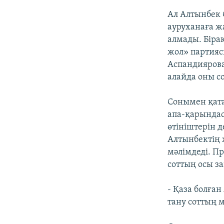
Ал Алтынбек
ауруханаға ж
алмады. Бірақ
жол» партияс
Аспандиярован
алайда оны с
Сонымен қата
апа-қарындас
өтініштерін 
Алтынбектің 
мәлімдеді. П
соттың осы за
- Қаза болға
тану соттың м