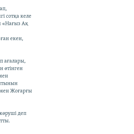
ап,
і сотқа келе
н «Нағыз Ақ
зған екен,
п ағалары,
н өтінген
 мен
нитынын
 мен Жоғарғы
көруші деп
йтты.