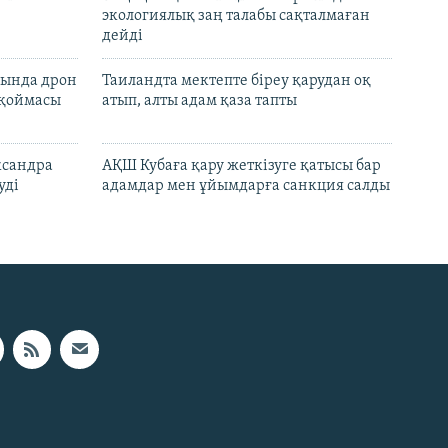
экологиялық заң талабы сақталмаған
дейді
сында дрон
Таиландта мектепте біреу қарудан оқ
 қоймасы
атып, алты адам қаза тапты
ксандра
АҚШ Кубаға қару жеткізуге қатысы бар
уді
адамдар мен ұйымдарға санкция салды