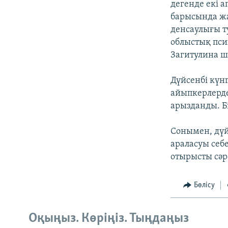
дегенде екі 
барысында жа
денсаулығы т
облыстық пси
Загитулина 
Дүйсенбі күн
айыпкерлерде
арызданды. Бі
Сонымен, дүй
араласуы себе
отырысты сәр
Бөлісу
Оқыңыз. Көріңіз. Тыңдаңыз