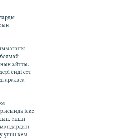
аларды
арын
анымағаны
 болмай
ынын айтты.
ері енді сот
і араласа
ке
арысында іске
лып, оның
амандардың
у үшін кем