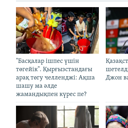
"Басқалар ішпес үшін
Қазақс
төгейік". Қырғызстандағы
шетелді
арақ төгу челленджі: Ақша
Джон ва
шашу ма әлде
жамандықпен күрес пе?