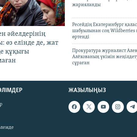
жарияланды
Ресейдің Екатеринбург қала
шабуылынан соң Wildberries
ен әйелдерінің
өртенді
: өз елінде де, жат
де құқығы
Прокуратура журналист Але
Алёхованың үкімін жеңілдет
маған
сұраған
БӨЛІМДЕР
ЖАЗЫЛЫҢЫЗ
р
әлемде