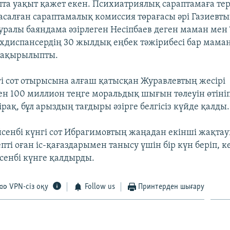
апта уақыт қажет екен. Психиатриялық сараптамаға тер
салған сараптамалық комиссия төрағасы әрі Газиевтың
уралы баяндама әзірлеген Несіпбаев деген маман мен
хдиспансердің 30 жылдық еңбек тәжірибесі бар мама
шақырылыпты.
гі сот отырысына алғаш қатысқан Журавлевтың жесірі
н 100 миллион теңге моральдық шығын төлеуін өтініп
рақ, бұл арыздың тағдыры әзірге белгісіз күйде қалды.
сенбі күнгі сот Ибрагимовтың жаңадан екінші жақта
пті оған іс-қағаздарымен танысу үшін бір күн беріп, к
сенбі күнге қалдырды.
VPN-сіз оқу
Follow us
Принтерден шығару