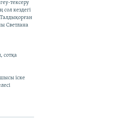
геу-тексеру
 сол кездегі
 Талдықорған
ны Светлана
, сотқа
ушысы іске
елесі