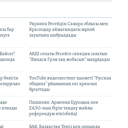
н
Украина Ресейдің Самара облысы мен
сы бар
Краснодар аймағындағы мұнай
ауға
зауытына шабуылдады
Байсат"
АҚШ сенаты Ресейге санкция салатын
кционда
"Линдси Грэм заң жобасын" мақұлдады
р бөлігін
YouTube видеохостинг қызметі "Русская
Беларуське
община" ұйымының екі арнасын
бұғаттады
емде
Пашинян: Армения Еуроодақ пен
р атанды
ЕАЭО-ның бірін таңдау жайлы
референдум өткізбейді
мі
БАҚ: Қазақстан Теңіз кен орнында