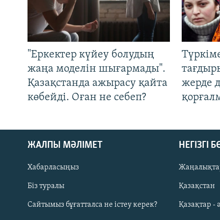
"Еркектер күйеу болудың
Түркім
жаңа моделін шығармады".
тағдыры
Қазақстанда ажырасу қайта
жерде 
көбейді. Оған не себеп?
қорғал
ЖАЛПЫ МӘЛІМЕТ
НЕГІЗГІ 
Хабарласыңыз
Жаңалықта
Біз туралы
Қазақстан
Русский
Сайтымыз бұғатталса не істеу керек?
Қазақтар - 