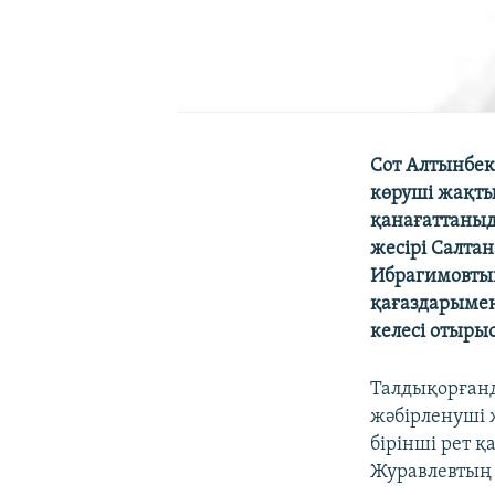
Сот Алтынбек
көруші жақтың
қанағаттаныд
жесірі Салтан
Ибрагимовтың
қағаздарымен
келесі отыры
Талдықорғанд
жәбірленуші 
бірінші рет 
Журавлевтың 