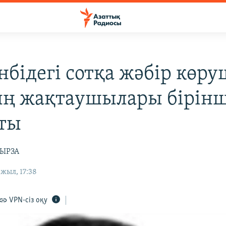
нбідегі сотқа жәбір көру
ң жақтаушылары бірінш
ты
МЫРЗА
жыл, 17:38
VPN-сіз оқу