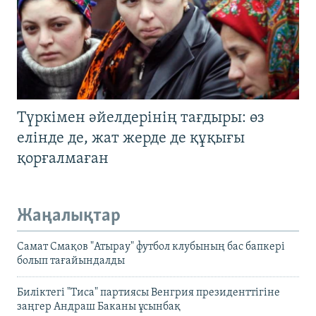
Түркімен әйелдерінің тағдыры: өз
елінде де, жат жерде де құқығы
қорғалмаған
Жаңалықтар
Самат Смақов "Атырау" футбол клубының бас бапкері
болып тағайындалды
Биліктегі "Тиса" партиясы Венгрия президенттігіне
заңгер Андраш Баканы ұсынбақ