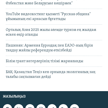
Өзбекстан және Беларуське көшірмек"
YouTube видеохостинг қызметі "Русская община"
ұйымының екі арнасын бұғаттады
Орталық Азия 2025 жылы әлемде туризм ең жылдам
өскен өңір атанды
Пашинян: Армения Еуроодақ пен ЕАЭО-ның бірін
таңдау жайлы референдум өткізбейді
Білім грант иегерлерінің тізімі жарияланды
БАҚ: Қазақстан Теңіз кен орнында экологиялық заң
талабы сақталмаған дейді
ЖАЗЫЛЫҢЫЗ