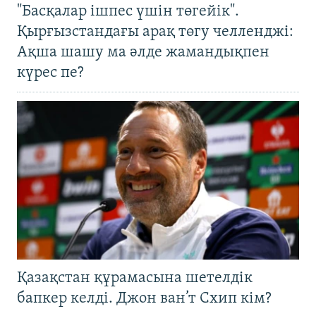
"Басқалар ішпес үшін төгейік".
Қырғызстандағы арақ төгу челленджі:
Ақша шашу ма әлде жамандықпен
күрес пе?
Қазақстан құрамасына шетелдік
бапкер келді. Джон ван’т Схип кім?