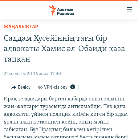
Accessibility
links
Skip
ЖАҢАЛЫҚТАР
to
ЖАҢАЛЫҚТАР
Саддам Хусейіннің тағы бір
main
САЯСАТ
content
адвокаты Хамис әл-Обаиди қаза
AZATTYQTV
Skip
тапқан
to
ҚАҢТАР ОҚИҒАСЫ
main
21 маусым 2006 жыл, 17:40
АДАМ ҚҰҚЫҚТАРЫ
Navigation
Skip
Бөлісу
VPN-сіз оқу
ӘЛЕУМЕТ
to
Ирақ теледидары берген хабарда оның өлімінің
ӘЛЕМ
Search
жай-жапсары турасында айтылмайды. Тек қана
АРНАЙЫ ЖОБАЛАР
адвокатты үйінен полиция киімін киген бір адам
ұрлап алып кеткеннен кейін, оның мәйіті
Русский
табылған. Бұл Ирақтың биліктен кетірілген
басшысына қарсы сот процесі басталғаннан бергі