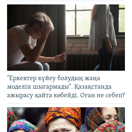
"Еркектер күйеу болудың жаңа
моделін шығармады". Қазақстанда
ажырасу қайта көбейді. Оған не себеп?