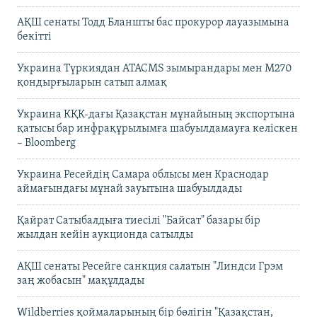
АҚШ сенаты Тодд Бланшты бас прокурор лауазымына
бекітті
Украина Түркиядан ATACMS зымырандары мен M270
қондырғыларын сатып алмақ
Украина КҚК-дағы Қазақстан мұнайының экспортына
қатысы бар инфрақұрылымға шабуылдамауға келіскен
– Bloomberg
Украина Ресейдің Самара облысы мен Краснодар
аймағындағы мұнай зауытына шабуылдады
Қайрат Сатыбалдыға тиесілі "Байсат" базары бір
жылдан кейін аукционда сатылды
АҚШ сенаты Ресейге санкция салатын "Линдси Грэм
заң жобасын" мақұлдады
Wildberries қоймаларының бір бөлігін "Қазақстан,