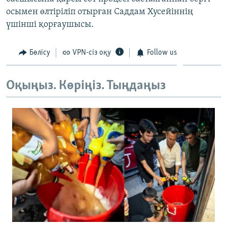
ЖАЗЫЛЫҢЫЗ
осымен өлтіріліп отырған Саддам Хусейіннің
үшінші қорғаушысы.
Бөлісу
VPN-сіз оқу
Follow us
Басқа тілдерде
Оқыңыз. Көріңіз. Тыңдаңыз