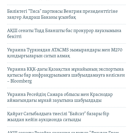
Биліктегі "Тиса" партиясы Венгрия президенттігіне
заңгер Андраш Баканы ұсынбақ
АҚШ сенаты Тодд Бланшты бас прокурор лауазымына
бекітті
Украина Түркиядан ATACMS зымырандары мен M270
қондырғыларын сатып алмақ
Украина КҚК-дағы Қазақстан мұнайының экспортына
қатысы бар инфрақұрылымға шабуылдамауға келіскен
– Bloomberg
Украина Ресейдің Самара облысы мен Краснодар
аймағындағы мұнай зауытына шабуылдады
Қайрат Сатыбалдыға тиесілі "Байсат" базары бір
жылдан кейін аукционда сатылды