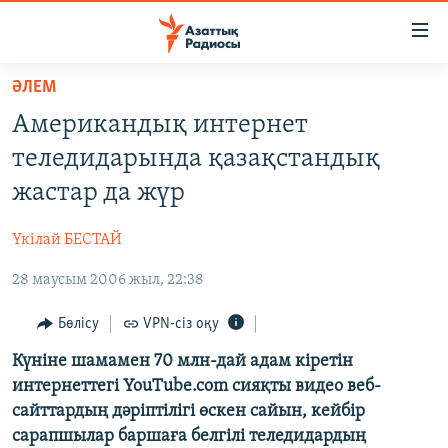
Accessibility
links
Skip
ӘЛЕМ
to
ЖАҢАЛЫҚТАР
Американдық интернет
main
САЯСАТ
content
теледидарында қазақстандық
AZATTYQTV
Skip
жастар да жүр
to
ҚАҢТАР ОҚИҒАСЫ
main
Үкілай БЕСТАЙ
АДАМ ҚҰҚЫҚТАРЫ
Navigation
Skip
28 маусым 2006 жыл, 22:38
ӘЛЕУМЕТ
to
ӘЛЕМ
Бөлісу
VPN-сіз оқу
Search
АРНАЙЫ ЖОБАЛАР
Күніне шамамен 70 млн-дай адам кіретін
интернеттегі YouTube.com сияқты видео веб-
сайттардың дәріптілігі өскен сайын, кейбір
Русский
сарапшылар баршаға белгілі теледидардың