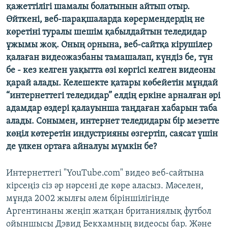
қажеттілігі шамалы болатынын айтып отыр.
ЖАЗЫЛЫҢЫЗ
Өйткені, веб-парақшаларда көрермендердің не
көретіні туралы шешім қабылдайтын теледидар
ұжымы жоқ. Оның орнына, веб-сайтқа кірушілер
Басқа тілдерде
қалаған видеожазбаны тамашалап, күндіз бе, түн
бе - кез келген уақытта өзі көргісі келген видеоны
қарай алады. Келешекте қатары көбейетін мұндай
“интернеттегі теледидар” елдің еркіне арналған әрі
адамдар өздері қалауынша таңдаған хабарын таба
алады. Сонымен, интернет теледидары бір мезетте
көңіл көтеретін индустрияны өзгертіп, саясат үшін
де үлкен ортаға айналуы мүмкін бе?
Интернеттегі "YouTube.com" видео веб-сайтына
кірсеңіз сіз әр нәрсені де көре аласыз. Мәселен,
мұнда 2002 жылғы әлем біріншілігінде
Аргентинаны жеңіп жатқан британиялық футбол
ойыншысы Дэвид Бекхамның видеосы бар. Және