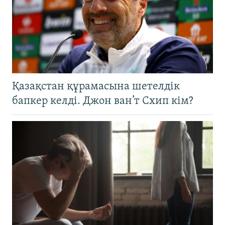
Қазақстан құрамасына шетелдік
бапкер келді. Джон ван’т Схип кім?