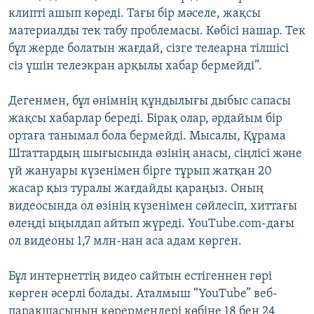
клипті ашып көреді. Тағы бір мәселе, жақсы
материалды тек табу проблемасы. Көбісі нашар. Тек
бұл жерде болатын жағдай, сізге телеарна тілшісі
сіз үшін телеэкран арқылы хабар бермейді”.
Дегенмен, бұл өнімнің құндылығы дыбыс сапасы
жақсы хабарлар береді. Бірақ олар, әрдайым бір
ортаға танымал бола бермейді. Мысалы, Құрама
Штаттардың шығысында өзінің анасы, сіңлісі және
үй жануары күзенімен бірге тұрып жатқан 20
жасар қыз туралы жағдайды қараңыз. Оның
видеосында ол өзінің күзенімен сөйлесіп, хиттағы
өлеңді ыңылдап айтып жүреді. YouTube.com-дағы
ол видеоны 1,7 млн-нан аса адам көрген.
Бұл интернеттің видео сайтын естігеннен гөрі
көрген әсерлі болады. Аталмыш “YouTube” веб-
парақшасының көрермендері көбіне 18 бен 24