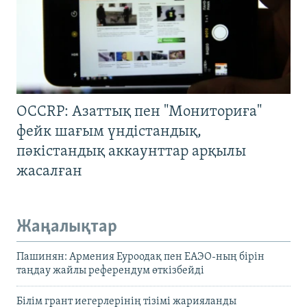
OCCRP: Азаттық пен "Мониториға"
фейк шағым үндістандық,
пәкістандық аккаунттар арқылы
жасалған
Жаңалықтар
Пашинян: Армения Еуроодақ пен ЕАЭО-ның бірін
таңдау жайлы референдум өткізбейді
Білім грант иегерлерінің тізімі жарияланды