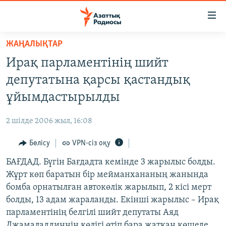
Accessibility
links
Skip
ЖАҢАЛЫҚТАР
to
ЖАҢАЛЫҚТАР
Ирақ парламентінің шийт
main
САЯСАТ
content
депутатына қарсы қастандық
AZATTYQTV
Skip
ұйымдастырылды
to
ҚАҢТАР ОҚИҒАСЫ
main
2 шілде 2006 жыл, 16:08
АДАМ ҚҰҚЫҚТАРЫ
Navigation
Skip
Бөлісу
VPN-сіз оқу
ӘЛЕУМЕТ
to
БАҒДАД. Бүгін Бағдадта кемінде 3 жарылыс болды.
ӘЛЕМ
Search
Жұрт көп баратын бір мейманхананың жанында
АРНАЙЫ ЖОБАЛАР
бомба орнатылған автокөлік жарылып, 2 кісі мерт
болды, 13 адам жараланды. Екінші жарылыс – Ирақ
Русский
парламентінің белгілі шийт депутаты Аяд
Джамаладдиннің көлігі өтіп бара жатқан көшеде