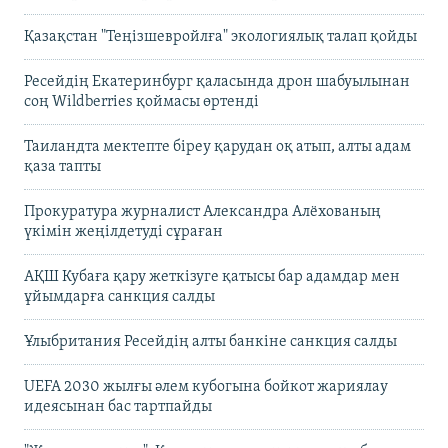
Қазақстан "Теңізшевройлға" экологиялық талап қойды
Ресейдің Екатеринбург қаласында дрон шабуылынан
соң Wildberries қоймасы өртенді
Таиландта мектепте біреу қарудан оқ атып, алты адам
қаза тапты
Прокуратура журналист Александра Алёхованың
үкімін жеңілдетуді сұраған
АҚШ Кубаға қару жеткізуге қатысы бар адамдар мен
ұйымдарға санкция салды
Ұлыбритания Ресейдің алты банкіне санкция салды
UEFA 2030 жылғы әлем кубогына бойкот жариялау
идеясынан бас тартпайды