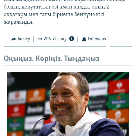
ЖАЗЫЛЫҢЫЗ
болып, депутаттың өзі аман қалды, оның 2
оққағары мен тағы бірнеше бейкүнә кісі
жараланды.
Басқа тілдерде
Бөлісу
VPN-сіз оқу
Follow us
Оқыңыз. Көріңіз. Тыңдаңыз