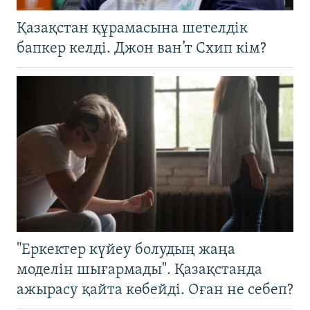
Қазақстан құрамасына шетелдік
бапкер келді. Джон ван’т Схип кім?
"Еркектер күйеу болудың жаңа
моделін шығармады". Қазақстанда
ажырасу қайта көбейді. Оған не себеп?