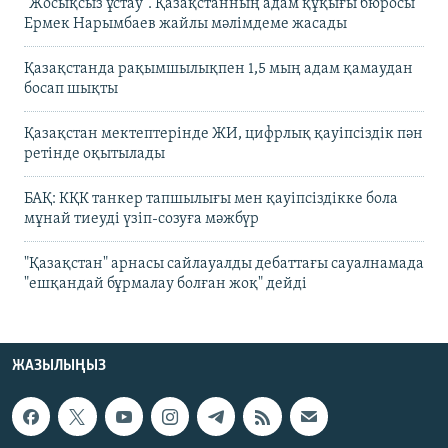
"Жосықсыз ұстау". Қазақстанның адам құқығы бюросы
Ермек Нарымбаев жайлы мәлімдеме жасады
Қазақстанда рақымшылықпен 1,5 мың адам қамаудан
босап шықты
Қазақстан мектептерінде ЖИ, цифрлық қауіпсіздік пән
ретінде оқытылады
БАҚ: КҚК танкер тапшылығы мен қауіпсіздікке бола
мұнай тиеуді үзіп-созуға мәжбүр
"Қазақстан" арнасы сайлауалды дебаттағы сауалнамада
"ешқандай бұрмалау болған жоқ" дейді
ЖАЗЫЛЫҢЫЗ