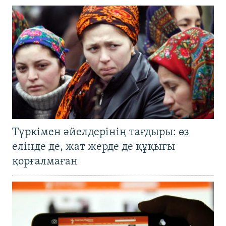
Түркімен әйелдерінің тағдыры: өз
елінде де, жат жерде де құқығы
қорғалмаған