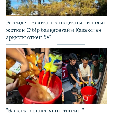
Ресейден Чехияға санкцияны айналып
жеткен Сібір балқарағайы Қазақстан
арқылы өткен бе?
"Басқалар ішпес үшін төгейік".