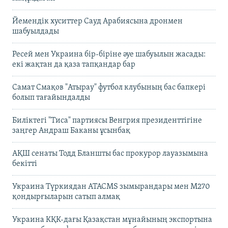
Йемендік хуситтер Сауд Арабиясына дронмен
шабуылдады
Ресей мен Украина бір-біріне әуе шабуылын жасады:
екі жақтан да қаза тапқандар бар
Самат Смақов "Атырау" футбол клубының бас бапкері
болып тағайындалды
Биліктегі "Тиса" партиясы Венгрия президенттігіне
заңгер Андраш Баканы ұсынбақ
АҚШ сенаты Тодд Бланшты бас прокурор лауазымына
бекітті
Украина Түркиядан ATACMS зымырандары мен M270
қондырғыларын сатып алмақ
Украина КҚК-дағы Қазақстан мұнайының экспортына