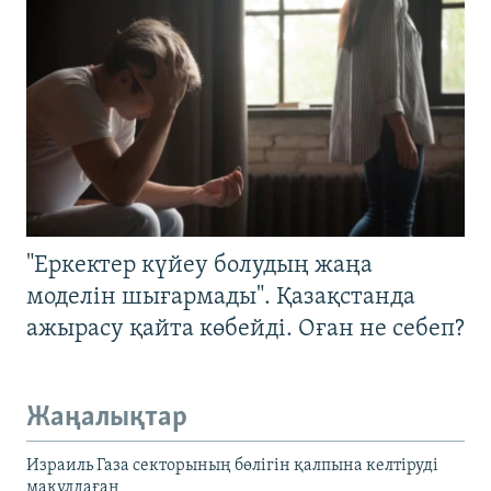
"Еркектер күйеу болудың жаңа
моделін шығармады". Қазақстанда
ажырасу қайта көбейді. Оған не себеп?
Жаңалықтар
Израиль Газа секторының бөлігін қалпына келтіруді
мақұлдаған