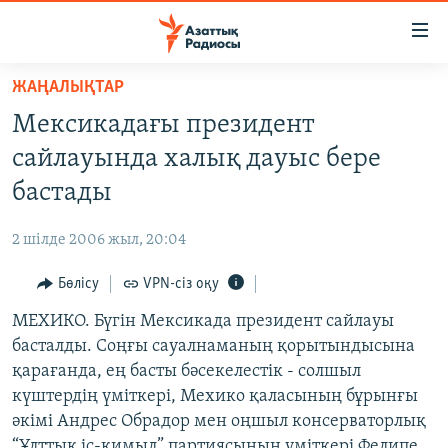
Accessibility
links
Skip
ЖАҢАЛЫҚТАР
to
ЖАҢАЛЫҚТАР
Мексикадағы президент
main
САЯСАТ
content
сайлауында халық дауыс бере
AZATTYQTV
Skip
бастады
to
ҚАҢТАР ОҚИҒАСЫ
main
2 шілде 2006 жыл, 20:04
АДАМ ҚҰҚЫҚТАРЫ
Navigation
Skip
Бөлісу
VPN-сіз оқу
ӘЛЕУМЕТ
to
МЕХИКО. Бүгін Мексикада президент сайлауы
ӘЛЕМ
Search
басталды. Соңғы сауалнаманың қорытындысына
АРНАЙЫ ЖОБАЛАР
қарағанда, ең басты бәсекелестік - солшыл
күштердің үміткері, Мехико қаласының бұрынғы
Русский
әкімі Андрес Обрадор мен оңшыл консерваторлық
“Ұлттық іс-қимыл” партиясының үміткері Фелипе