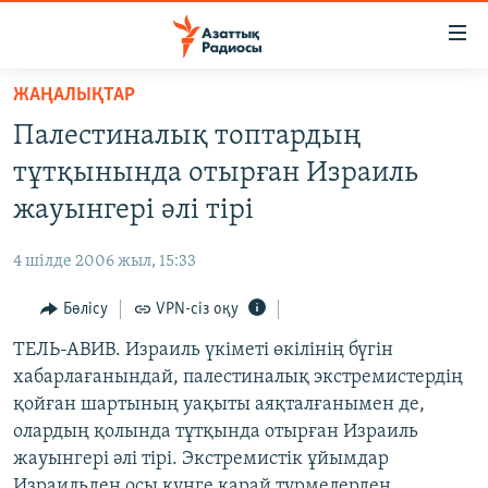
Accessibility
links
Skip
ЖАҢАЛЫҚТАР
to
ЖАҢАЛЫҚТАР
Палестиналық топтардың
main
САЯСАТ
content
тұтқынында отырған Израиль
AZATTYQTV
Skip
жауынгері әлі тірі
to
ҚАҢТАР ОҚИҒАСЫ
main
4 шілде 2006 жыл, 15:33
АДАМ ҚҰҚЫҚТАРЫ
Navigation
Skip
Бөлісу
VPN-сіз оқу
ӘЛЕУМЕТ
to
ТЕЛЬ-АВИВ. Израиль үкіметі өкілінің бүгін
ӘЛЕМ
Search
хабарлағанындай, палестиналық экстремистердің
АРНАЙЫ ЖОБАЛАР
қойған шартының уақыты аяқталғанымен де,
олардың қолында тұтқында отырған Израиль
Русский
жауынгері әлі тірі. Экстремистік ұйымдар
Израильден осы күнге қарай түрмелерден