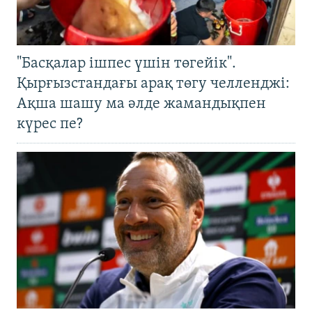
"Басқалар ішпес үшін төгейік".
Қырғызстандағы арақ төгу челленджі:
Ақша шашу ма әлде жамандықпен
күрес пе?