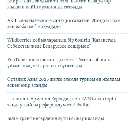
Қайрат Сатыбалдыға тиесілі "Байсат" базары бір
жылдан кейін аукционда сатылды
АҚШ сенаты Ресейге санкция салатын "Линдси Грэм
заң жобасын" мақұлдады
Wildberries қоймаларының бір бөлігін "Қазақстан,
Өзбекстан және Беларуське көшірмек"
YouTube видеохостинг қызметі "Русская община"
ұйымының екі арнасын бұғаттады
Орталық Азия 2025 жылы әлемде туризм ең жылдам
өскен өңір атанды
Пашинян: Армения Еуроодақ пен ЕАЭО-ның бірін
таңдау жайлы референдум өткізбейді
Білім грант иегерлерінің тізімі жарияланды