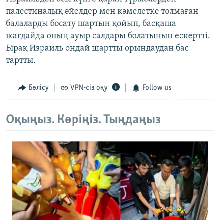
ЖАЗЫЛЫҢЫЗ
палестиналық әйелдер мен кәмелетке толмаған
балаларды босату шартын қойып, басқаша
жағдайда оның ауыр салдары болатынын ескертті.
Бірақ Израиль ондай шартты орындаудан бас
Басқа тілдерде
тартты.
Бөлісу
VPN-сіз оқу
Follow us
Оқыңыз. Көріңіз. Тыңдаңыз