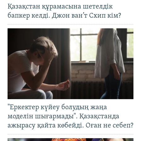
Қазақстан құрамасына шетелдік
бапкер келді. Джон ван’т Схип кім?
"Еркектер күйеу болудың жаңа
моделін шығармады". Қазақстанда
ажырасу қайта көбейді. Оған не себеп?