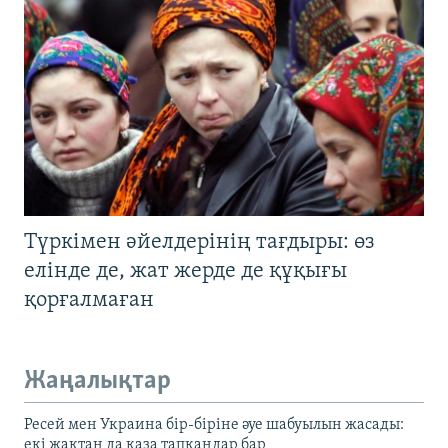
Түркімен әйелдерінің тағдыры: өз
елінде де, жат жерде де құқығы
қорғалмаған
Жаңалықтар
Ресей мен Украина бір-біріне әуе шабуылын жасады:
екі жақтан да қаза тапқандар бар