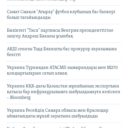
Самат Смақов "Атырау" футбол клубының бас бапкері
болып тағайындалды
Биліктегі "Тиса" партиясы Венгрия президенттігіне
заңгер Андраш Баканы ұсынбақ
АҚШ сенаты Тодд Бланшты бас прокурор лауазымына
бекітті
Украина Түркиядан ATACMS зымырандары мен M270
қондырғыларын сатып алмақ
Украина КҚК-дағы Қазақстан мұнайының экспортына
қатысы бар инфрақұрылымға шабуылдамауға келіскен
– Bloomberg
Украина Ресейдің Самара облысы мен Краснодар
аймағындағы мұнай зауытына шабуылдады