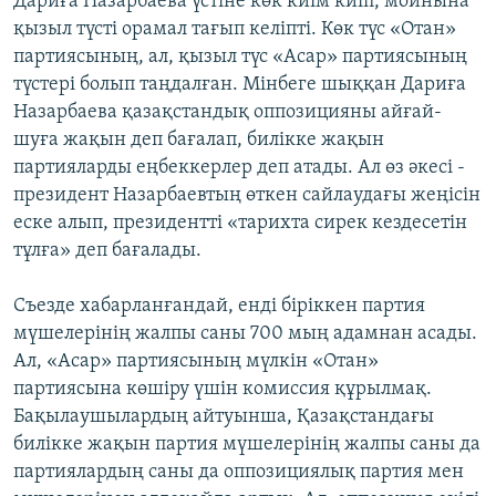
Дариға Назарбаева үстіне көк киім киіп, мойнына
қызыл түсті орамал тағып келіпті. Көк түс «Отан»
партиясының, ал, қызыл түс «Асар» партиясының
түстері болып таңдалған. Мінбеге шыққан Дариға
Назарбаева қазақстандық оппозицияны айғай-
шуға жақын деп бағалап, билікке жақын
партияларды еңбеккерлер деп атады. Ал өз әкесі -
президент Назарбаевтың өткен сайлаудағы жеңісін
еске алып, президентті «тарихта сирек кездесетін
тұлға» деп бағалады.
Съезде хабарланғандай, енді біріккен партия
мүшелерінің жалпы саны 700 мың адамнан асады.
Ал, «Асар» партиясының мүлкін «Отан»
партиясына көшіру үшін комиссия құрылмақ.
Бақылаушылардың айтуынша, Қазақстандағы
билікке жақын партия мүшелерінің жалпы саны да
партиялардың саны да оппозициялық партия мен