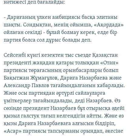
нәтижесі деп бағалайды:
- Дариғаның үлкен амбициясы басқа элитаны
шақты. Сондықтан, менің ойымша, «Ақордада»
ойлаған секілді - бұлай болмау керек, елде бір
партия болса сол дұрыс болады деп.
Сейсенбі күнгі кезектен тыс съезде Қазақстан
президенті жаңадан қатары толыққан «Отан»
партиясы төрағасының орынбасарлары болып
Бақытжан Жұмағұлов, Дариға Назарбаева және
Александр Павлов тағайындалғанын хабарлады.
Және осы партиядан әртүрлі сайлауларға
үміткерлер тағайындалады, деді Назарбаев. Өз
сөзінде президент Назарбаев бұл отырысқа әдейі
қызыл галстук тағып келгендігін айтты. Және өз
қызы Дариға Назарбаеваға алғысын білдіріп,
«Асар» партиясы тапсырманы орындап, әкесіне