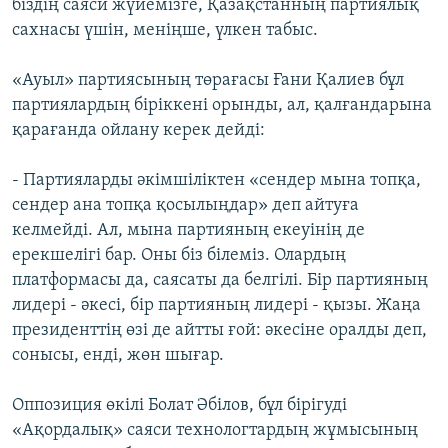
біздің саяси жүйемізге, Қазақстанның партиялық
сахнасы үшін, меніңше, үлкен табыс.
«Ауыл» партиясының төрағасы Ғани Қалиев бұл
партиялардың біріккені орынды, ал, қалғандарына
қарағанда ойлану керек дейді:
- Партияларды әкімшіліктен «сендер мына топқа,
сендер ана топқа қосылыңдар» деп айтуға
келмейді. Ал, мына партияның екеуінің де
ерекшелігі бар. Оны біз білеміз. Олардың
платформасы да, саясаты да белгілі. Бір партияның
лидері - әкесі, бір партияның лидері - қызы. Жаңа
президенттің өзі де айтты ғой: әкесіне оралды деп,
сонысы, енді, жөн шығар.
Оппозиция өкілі Болат Әбілов, бұл бірігуді
«Ақордалық» саяси технологтардың жұмысының