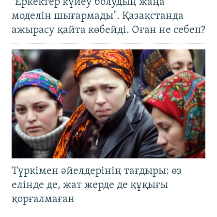
"Еркектер күйеу болудың жаңа
моделін шығармады". Қазақстанда
ажырасу қайта көбейді. Оған не себеп?
Түркімен әйелдерінің тағдыры: өз
елінде де, жат жерде де құқығы
қорғалмаған