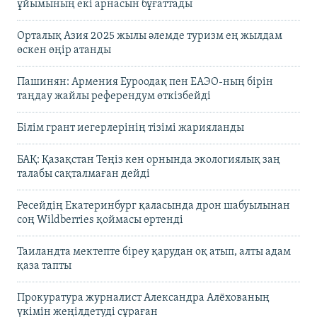
ұйымының екі арнасын бұғаттады
Орталық Азия 2025 жылы әлемде туризм ең жылдам
өскен өңір атанды
Пашинян: Армения Еуроодақ пен ЕАЭО-ның бірін
таңдау жайлы референдум өткізбейді
Білім грант иегерлерінің тізімі жарияланды
БАҚ: Қазақстан Теңіз кен орнында экологиялық заң
талабы сақталмаған дейді
Ресейдің Екатеринбург қаласында дрон шабуылынан
соң Wildberries қоймасы өртенді
Таиландта мектепте біреу қарудан оқ атып, алты адам
қаза тапты
Прокуратура журналист Александра Алёхованың
үкімін жеңілдетуді сұраған