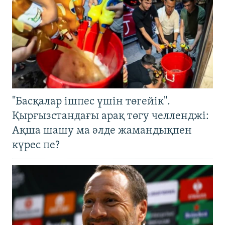
"Басқалар ішпес үшін төгейік".
Қырғызстандағы арақ төгу челленджі:
Ақша шашу ма әлде жамандықпен
күрес пе?