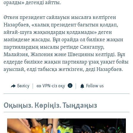
оралды» дегенді айтты.
Өткен президент сайлауын мысалға келтірген
Назарбаев, «халық президент бағытын қолдап,
айғай-шуға жақындарды қолдамады» деген
мәлімдеме жасады. Бұл орайда ол билікке жақын
партиялардың мысалы ретінде Сингапур,
Малайзия, Жапония және Швецияны келтірді. Бұл
елдерде билікке жақын партиялар ұзақ уақыт бойы
ауыспай, елді табысқа жеткізген, деді Назарбаев.
Бөлісу
VPN-сіз оқу
Follow us
Оқыңыз. Көріңіз. Тыңдаңыз