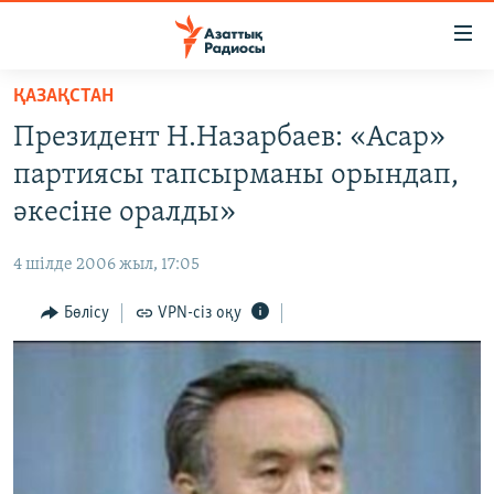
Accessibility
links
Skip
ҚАЗАҚСТАН
to
ЖАҢАЛЫҚТАР
Президент Н.Назарбаев: «Асар»
main
САЯСАТ
content
партиясы тапсырманы орындап,
AZATTYQTV
Skip
әкесіне оралды»
to
ҚАҢТАР ОҚИҒАСЫ
main
4 шілде 2006 жыл, 17:05
АДАМ ҚҰҚЫҚТАРЫ
Navigation
Skip
Бөлісу
VPN-сіз оқу
ӘЛЕУМЕТ
to
ӘЛЕМ
Search
АРНАЙЫ ЖОБАЛАР
Русский