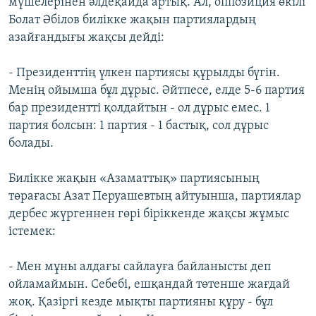
мүшелерінен әлдеқайда артық. Ал, оппозиция өкілі
Болат Әбілов билікке жақын партиялардың
азайғандығы жақсы дейді:
- Президенттің үлкен партиясы құрылды бүгін.
Менің ойымша бұл дұрыс. Әйтпесе, елде 5-6 партия
бар президентті қолдайтын - ол дұрыс емес. 1
партия болсын: 1 партия - 1 бастық, сол дұрыс
болады.
Билікке жақын «Азаматтық» партиясының
төрағасы Азат Перуашевтың айтуынша, партиялар
дербес жүргеннен гөрі біріккенде жақсы жұмыс
істемек:
- Мен мұны алдағы сайлауға байланысты деп
ойламаймын. Себебі, ешқандай төтенше жағдай
жоқ. Қазіргі кезде мықты партияны құру - бұл