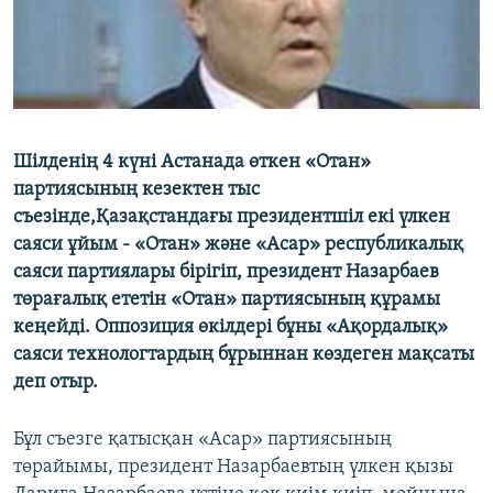
ЖАЗЫЛЫҢЫЗ
Басқа тілдерде
Шілденің 4 күні Астанада өткен «Отан»
партиясының кезектен тыс
съезінде,Қазақстандағы президентшіл екі үлкен
саяси ұйым - «Отан» және «Асар» республикалық
саяси партиялары бірігіп, президент Назарбаев
төрағалық ететін «Отан» партиясының құрамы
кеңейді. Оппозиция өкілдері бұны «Ақордалық»
саяси технологтардың бұрыннан көздеген мақсаты
деп отыр.
Бұл съезге қатысқан «Асар» партиясының
төрайымы, президент Назарбаевтың үлкен қызы