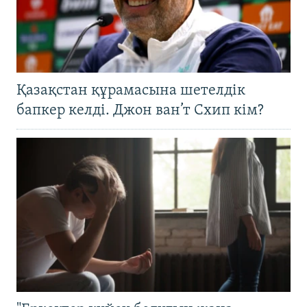
Қазақстан құрамасына шетелдік
бапкер келді. Джон ван’т Схип кім?