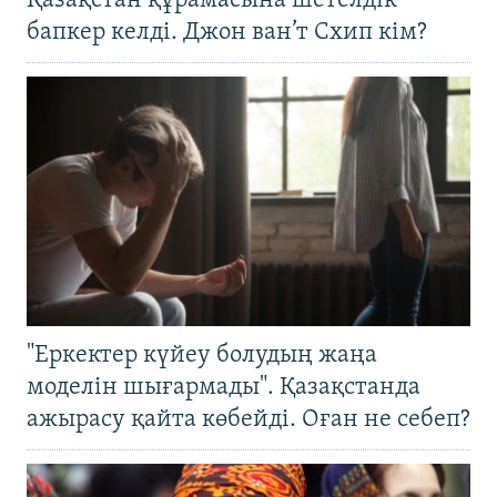
Қазақстан құрамасына шетелдік
бапкер келді. Джон ван’т Схип кім?
"Еркектер күйеу болудың жаңа
моделін шығармады". Қазақстанда
ажырасу қайта көбейді. Оған не себеп?