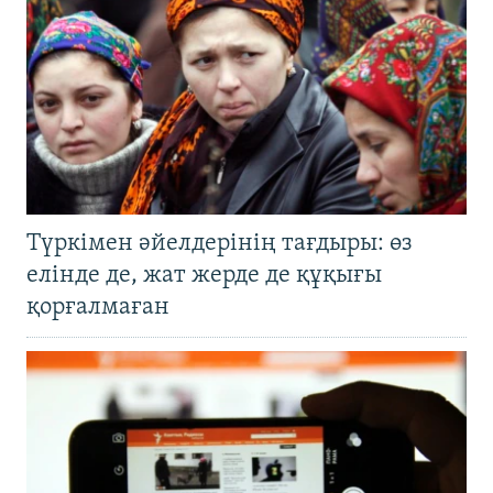
Түркімен әйелдерінің тағдыры: өз
елінде де, жат жерде де құқығы
қорғалмаған