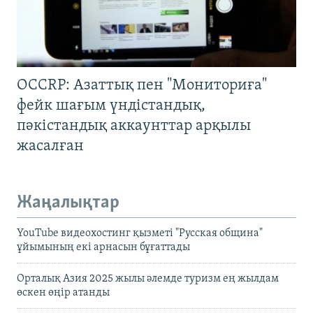
OCCRP: Азаттық пен "Мониториға"
фейк шағым үндістандық,
пәкістандық аккаунттар арқылы
жасалған
Жаңалықтар
YouTube видеохостинг қызметі "Русская община"
ұйымының екі арнасын бұғаттады
Орталық Азия 2025 жылы әлемде туризм ең жылдам
өскен өңір атанды