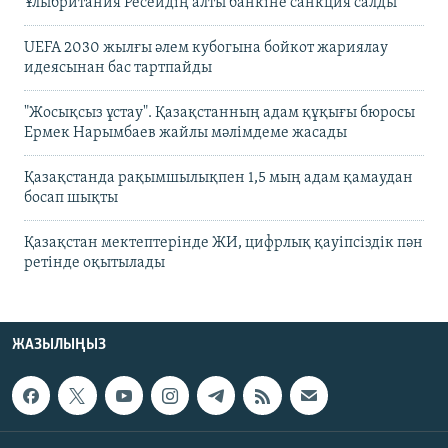
Ұлыбритания Ресейдің алты банкіне санкция салды
UEFA 2030 жылғы әлем кубогына бойкот жариялау
идеясынан бас тартпайды
"Жосықсыз ұстау". Қазақстанның адам құқығы бюросы
Ермек Нарымбаев жайлы мәлімдеме жасады
Қазақстанда рақымшылықпен 1,5 мың адам қамаудан
босап шықты
Қазақстан мектептерінде ЖИ, цифрлық қауіпсіздік пән
ретінде оқытылады
ЖАЗЫЛЫҢЫЗ