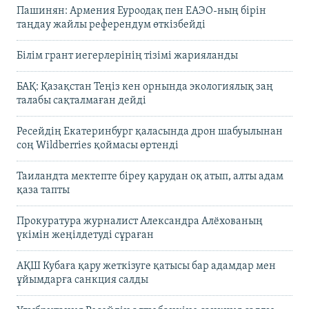
Пашинян: Армения Еуроодақ пен ЕАЭО-ның бірін
таңдау жайлы референдум өткізбейді
Білім грант иегерлерінің тізімі жарияланды
БАҚ: Қазақстан Теңіз кен орнында экологиялық заң
талабы сақталмаған дейді
Ресейдің Екатеринбург қаласында дрон шабуылынан
соң Wildberries қоймасы өртенді
Таиландта мектепте біреу қарудан оқ атып, алты адам
қаза тапты
Прокуратура журналист Александра Алёхованың
үкімін жеңілдетуді сұраған
АҚШ Кубаға қару жеткізуге қатысы бар адамдар мен
ұйымдарға санкция салды