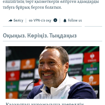
елшілігінің төрт қызметкерін өлтірген адамдарды
ЖАЗЫЛЫҢЫЗ
табуға бұйрық берген болатын.
Бөлісу
VPN-сіз оқу
Follow us
Басқа тілдерде
Оқыңыз. Көріңіз. Тыңдаңыз