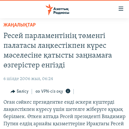
Accessibility
links
Skip
ЖАҢАЛЫҚТАР
to
ЖАҢАЛЫҚТАР
Ресей парламентінің төменгі
main
САЯСАТ
content
палатасы лаңкестікпен күрес
AZATTYQTV
Skip
мәселесіне қатысты заңнамаға
to
ҚАҢТАР ОҚИҒАСЫ
өзгерістер енгізді
main
АДАМ ҚҰҚЫҚТАРЫ
Navigation
6 шілде 2006 жыл, 06:24
Skip
ӘЛЕУМЕТ
to
Бөлісу
VPN-сіз оқу
ӘЛЕМ
Search
Оған сәйкес президентке енді әскери күштерді
АРНАЙЫ ЖОБАЛАР
лаңкестікпен күресу үшін шетелге жіберуге құқық
берілмек. Өткен аптада Ресей президенті Владимир
Русский
Путин елдің арнайы қызметтеріне Ирақтағы Ресей