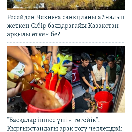
Ресейден Чехияға санкцияны айналып
жеткен Сібір балқарағайы Қазақстан
арқылы өткен бе?
"Басқалар ішпес үшін төгейік".
Қырғызстандағы арақ төгу челленджі: