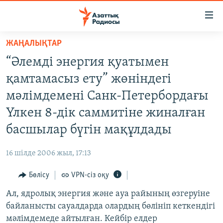
Accessibility
links
Skip
ЖАҢАЛЫҚТАР
to
ЖАҢАЛЫҚТАР
“Әлемді энергия қуатымен
main
САЯСАТ
content
қамтамасыз ету” жөніндегі
AZATTYQTV
Skip
мәлімдемені Санк-Петербордағы
to
ҚАҢТАР ОҚИҒАСЫ
Үлкен 8-дік саммитіне жиналған
main
АДАМ ҚҰҚЫҚТАРЫ
Navigation
басшылар бүгін мақұлдады
Skip
ӘЛЕУМЕТ
to
16 шілде 2006 жыл, 17:13
ӘЛЕМ
Search
Бөлісу
VPN-сіз оқу
АРНАЙЫ ЖОБАЛАР
Ал, ядролық энергия және ауа райының өзгеруіне
Русский
байланысты сауалдарда олардың бөлініп кеткендігі
мәлімдемеде айтылған. Кейбір елдер