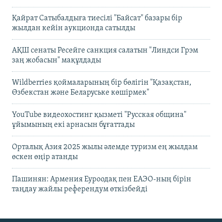
Қайрат Сатыбалдыға тиесілі "Байсат" базары бір
жылдан кейін аукционда сатылды
АҚШ сенаты Ресейге санкция салатын "Линдси Грэм
заң жобасын" мақұлдады
Wildberries қоймаларының бір бөлігін "Қазақстан,
Өзбекстан және Беларуське көшірмек"
YouTube видеохостинг қызметі "Русская община"
ұйымының екі арнасын бұғаттады
Орталық Азия 2025 жылы әлемде туризм ең жылдам
өскен өңір атанды
Пашинян: Армения Еуроодақ пен ЕАЭО-ның бірін
таңдау жайлы референдум өткізбейді