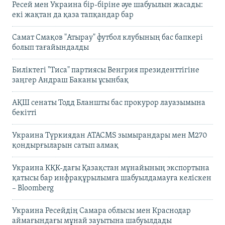
Ресей мен Украина бір-біріне әуе шабуылын жасады:
екі жақтан да қаза тапқандар бар
Самат Смақов "Атырау" футбол клубының бас бапкері
болып тағайындалды
Биліктегі "Тиса" партиясы Венгрия президенттігіне
заңгер Андраш Баканы ұсынбақ
АҚШ сенаты Тодд Бланшты бас прокурор лауазымына
бекітті
Украина Түркиядан ATACMS зымырандары мен M270
қондырғыларын сатып алмақ
Украина КҚК-дағы Қазақстан мұнайының экспортына
қатысы бар инфрақұрылымға шабуылдамауға келіскен
– Bloomberg
Украина Ресейдің Самара облысы мен Краснодар
аймағындағы мұнай зауытына шабуылдады