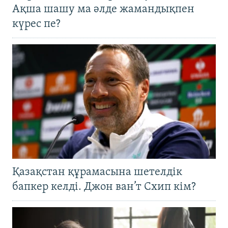
Ақша шашу ма әлде жамандықпен
күрес пе?
Қазақстан құрамасына шетелдік
бапкер келді. Джон ван’т Схип кім?