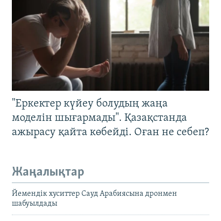
"Еркектер күйеу болудың жаңа
моделін шығармады". Қазақстанда
ажырасу қайта көбейді. Оған не себеп?
Жаңалықтар
Йемендік хуситтер Сауд Арабиясына дронмен
шабуылдады