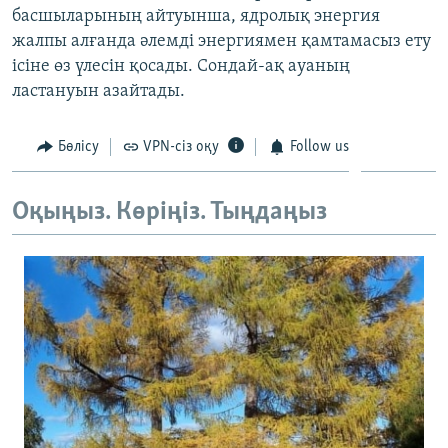
басшыларының айтуынша, ядролық энергия
ЖАЗЫЛЫҢЫЗ
жалпы алғанда әлемді энергиямен қамтамасыз ету
ісіне өз үлесін қосады. Сондай-ақ ауаның
ластануын азайтады.
Басқа тілдерде
Бөлісу
VPN-сіз оқу
Follow us
Оқыңыз. Көріңіз. Тыңдаңыз