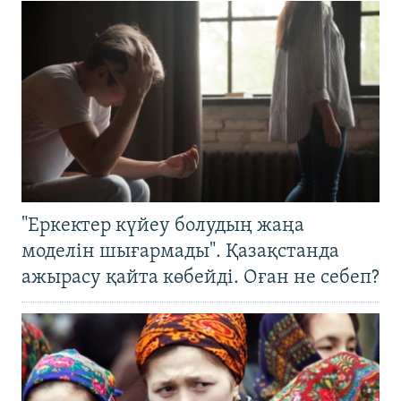
"Еркектер күйеу болудың жаңа
моделін шығармады". Қазақстанда
ажырасу қайта көбейді. Оған не себеп?