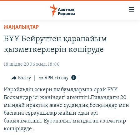
Accessibility
links
Skip
ЖАҢАЛЫҚТАР
to
ЖАҢАЛЫҚТАР
БҰҰ Бейруттен қарапайым
main
САЯСАТ
content
қызметкерлерін көшіруде
AZATTYQTV
Skip
to
18 шілде 2006 жыл, 18:06
ҚАҢТАР ОҚИҒАСЫ
main
АДАМ ҚҰҚЫҚТАРЫ
Бөлісу
VPN-сіз оқу
Navigation
Skip
ӘЛЕУМЕТ
Израйльдің әскери шабуылдарына орай БҰҰ
to
Босқындар ісі жөніндегі агенттігі Ливандағы 20
ӘЛЕМ
Search
мыңдай ирақтық және судандық босқындар мен
АРНАЙЫ ЖОБАЛАР
баспана сұраушылар жайын одан әрі
бақыламақшы. Еуропалық мыңдаған азаматтар
Русский
көшірілуде.