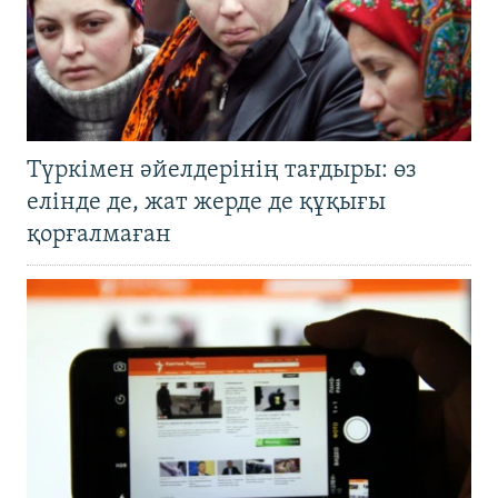
Түркімен әйелдерінің тағдыры: өз
елінде де, жат жерде де құқығы
қорғалмаған