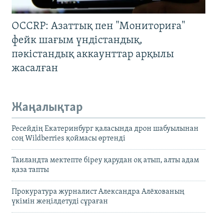
OCCRP: Азаттық пен "Мониториға"
фейк шағым үндістандық,
пәкістандық аккаунттар арқылы
жасалған
Жаңалықтар
Ресейдің Екатеринбург қаласында дрон шабуылынан
соң Wildberries қоймасы өртенді
Таиландта мектепте біреу қарудан оқ атып, алты адам
қаза тапты
Прокуратура журналист Александра Алёхованың
үкімін жеңілдетуді сұраған