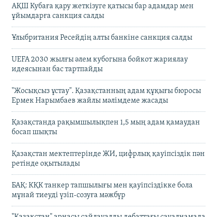
АҚШ Кубаға қару жеткізуге қатысы бар адамдар мен
ұйымдарға санкция салды
Ұлыбритания Ресейдің алты банкіне санкция салды
UEFA 2030 жылғы әлем кубогына бойкот жариялау
идеясынан бас тартпайды
"Жосықсыз ұстау". Қазақстанның адам құқығы бюросы
Ермек Нарымбаев жайлы мәлімдеме жасады
Қазақстанда рақымшылықпен 1,5 мың адам қамаудан
босап шықты
Қазақстан мектептерінде ЖИ, цифрлық қауіпсіздік пән
ретінде оқытылады
БАҚ: КҚК танкер тапшылығы мен қауіпсіздікке бола
мұнай тиеуді үзіп-созуға мәжбүр