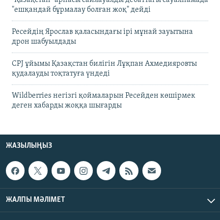
"Қазақстан" арнасы сайлауалды дебаттағы сауалнамада
"ешқандай бұрмалау болған жоқ" дейді
Ресейдің Ярослав қаласындағы ірі мұнай зауытына
дрон шабуылдады
CPJ ұйымы Қазақстан билігін Лұқпан Ахмедияровты
қудалауды тоқтатуға үндеді
Wildberries негізгі қоймаларын Ресейден көшірмек
деген хабарды жоққа шығарды
ЖАЗЫЛЫҢЫЗ
ЖАЛПЫ МӘЛІМЕТ