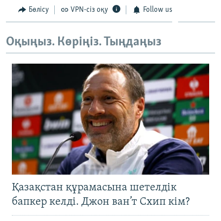
ЖАЗЫЛЫҢЫЗ
Бөлісу
VPN-сіз оқу
Follow us
Оқыңыз. Көріңіз. Тыңдаңыз
Басқа тілдерде
Қазақстан құрамасына шетелдік
бапкер келді. Джон ван’т Схип кім?