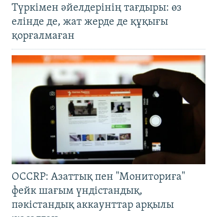
Түркімен әйелдерінің тағдыры: өз
елінде де, жат жерде де құқығы
қорғалмаған
OCCRP: Азаттық пен "Мониториға"
фейк шағым үндістандық,
пәкістандық аккаунттар арқылы