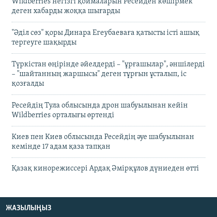
Wildberries негізгі қоймаларын Ресейден көшірмек
деген хабарды жоққа шығарды
"Әділ сөз" қоры Динара Егеубаеваға қатысты істі ашық
тергеуге шақырды
Түркістан өңірінде әйелдерді – "ұрғашылар", әншілерді
– "шайтанның жаршысы" деген тұрғын ұсталып, іс
қозғалды
Ресейдің Тула облысында дрон шабуылынан кейін
Wildberries орталығы өртенді
Киев пен Киев облысында Ресейдің әуе шабуылынан
кемінде 17 адам қаза тапқан
Қазақ кинорежиссері Ардақ Әмірқұлов дүниеден өтті
ЖАЗЫЛЫҢЫЗ