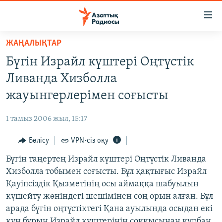
Accessibility
links
Skip
ЖАҢАЛЫҚТАР
to
ЖАҢАЛЫҚТАР
Бүгін Израйл күштері Оңтүстік
main
САЯСАТ
content
Ливанда Хизболла
AZATTYQTV
Skip
жауынгерлерімен соғысты
to
ҚАҢТАР ОҚИҒАСЫ
main
1 тамыз 2006 жыл, 15:17
АДАМ ҚҰҚЫҚТАРЫ
Navigation
Skip
Бөлісу
VPN-сіз оқу
ӘЛЕУМЕТ
to
Бүгін таңертең Израйл күштері Оңтүстік Ливанда
ӘЛЕМ
Search
Хизболла тобымен соғысты. Бұл қақтығыс Израйл
АРНАЙЫ ЖОБАЛАР
Қауіпсіздік Қызметінің осы аймаққа шабуылын
күшейту жөніндегі шешімінен соң орын алған. Бұл
Русский
арада бүгін оңтүстіктегі Қана ауылында осыдан екі
күн бұрын Израйл күштерінің соққысынан құрбан