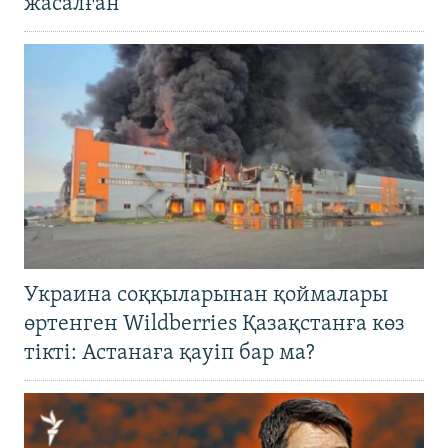
жасалған
Украина соққыларынан қоймалары
өртенген Wildberries Қазақстанға көз
тікті: Астанаға қауіп бар ма?