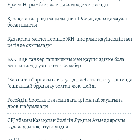
Ермек Нарымбаев жайлы мәлімдеме жасады
Қазақстанда рақымшылықпен 1,5 мың адам қамаудан
босап шықты
Қазақстан мектептерінде ЖИ, цифрлық қауіпсіздік пән
ретінде оқытылады
БАҚ: КҚК танкер тапшылығы мен қауіпсіздікке бола
мұнай тиеуді үзіп-созуға мәжбүр
"Қазақстан" арнасы сайлауалды дебаттағы сауалнамада
"ешқандай бұрмалау болған жоқ" дейді
Ресейдің Ярослав қаласындағы ірі мұнай зауытына
дрон шабуылдады
CPJ ұйымы Қазақстан билігін Лұқпан Ахмедияровты
қудалауды тоқтатуға үндеді