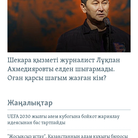
Шекара қызметі журналист Лұқпан
Ахмедияровты елден шығармады.
Оған қарсы шағым жазған кім?
Жаңалықтар
UEFA 2030 жылғы әлем кубогына бойкот жариялау
идеясынан бас тартпайды
"Жосықсыз ұстау". Қазақстанның адам құқығы бюросы