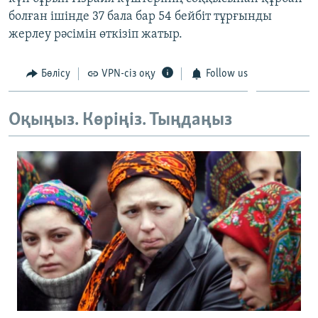
ЖАЗЫЛЫҢЫЗ
болған ішінде 37 бала бар 54 бейбіт тұрғынды
жерлеу рәсімін өткізіп жатыр.
Бөлісу
VPN-сіз оқу
Follow us
Басқа тілдерде
Оқыңыз. Көріңіз. Тыңдаңыз