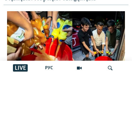
LIVE
РУС
"Басқалар ішпес үшін төгейік".
Қырғызстандағы арақ төгу челленджі:
İздеу
Ақша шашу ма әлде жамандықпен
күрес пе?