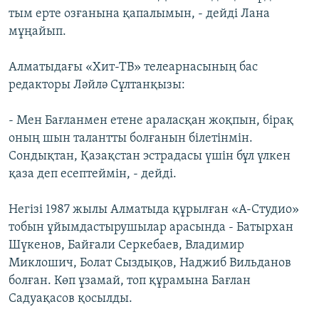
тым ерте озғанына қапалымын, - дейді Лана
мұңайып.
Алматыдағы «Хит-ТВ» телеарнасының бас
редакторы Ләйлә Сұлтанқызы:
- Мен Бағланмен етене араласқан жоқпын, бірақ
оның шын талантты болғанын білетінмін.
Сондықтан, Қазақстан эстрадасы үшін бұл үлкен
қаза деп есептеймін, - дейді.
Негізі 1987 жылы Алматыда құрылған «А-Студио»
тобын ұйымдастырушылар арасында - Батырхан
Шүкенов, Байғали Серкебаев, Владимир
Миклошич, Болат Сыздықов, Наджиб Вильданов
болған. Көп ұзамай, топ құрамына Бағлан
Садуақасов қосылды.