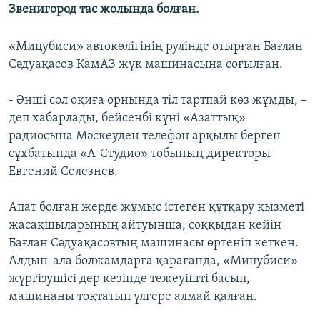
Звенигород тас жолында болған.
ЖАЗЫЛЫҢЫЗ
«Мицубиси» автокөлігінің рулінде отырған Бағлан
Сәдуақасов КамАЗ жүк машинасына соғылған.
Басқа тілдерде
- Әнші сол оқиға орнында тіл тартпай көз жұмды, –
деп хабарлады, бейсенбі күні «Азаттық»
радиосына Мәскеуден телефон арқылы берген
сұхбатында «А-Студио» тобының директоры
Евгений Селезнев.
Апат болған жерде жұмыс істеген құтқару қызметі
жасақшыларының айтуынша, соққыдан кейін
Бағлан Сәдуақасовтың машинасы өртеніп кеткен.
Алдын-ала болжамдарға қарағанда, «Мицубиси»
жүргізушісі дер кезінде тежеуішті басып,
машинаны тоқтатып үлгере алмай қалған.