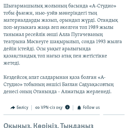
Шығармашылық жолының басында «А-Студио»
тобы фьюжн, нью-уэйв мәнеріндегі тың
материалдарды жазып, орындап жүрді. Отандық
поп-музыкаға жаңа леп әкелген топ 1989 жылы
танымал ресейлік әнші Алла Пугачеваның
театрына Мәскеуге шақырылып, сонда 1993 жылға
дейін істейді. Осы уақыт аралығында
қазақстандық топ нағыз атақ пен жетістікке
жетеді.
Кездейсоқ апат салдарынан қаза болған «А-
Студио» тобының әншісі Бағлан Сәдуақасовтың
денесі оның Отанында - Алматыда жерленеді.
Бөлісу
VPN-сіз оқу
Follow us
Оқыңыз. Көріңіз. Тыңдаңыз