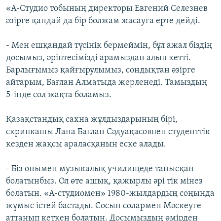
«А-Студио тобының директоры Евгений Селезнев
әзірге қандай да бір болжам жасауға ерте дейді.
- Мен ешқандай түсінік бермеймін, бұл ажал біздің
досымыз, әріптесімізді арамыздан алып кетті.
Барлығымыз қайғырулымыз, сондықтан әзірге
айтарым, Бағлан Алматыда жерленеді. Тамыздың
5-інде сол жақта боламыз.
Қазақстандық сахна жұлдыздарының бірі,
скрипкашы Лана Бағлан Сәдуақасовпен студенттік
кезден жақсы араласқанын еске алады.
- Біз онымен музыкалық училищеде танысқан
болатынбыз. Ол өте ашық, қажырлы әрі тік мінез
болатын. «А-студиомен» 1980-жылдардың соңында
жұмыс істей бастады. Сосын солармен Мәскеуге
аттанып кеткен болатын. Досымыздың өмірден