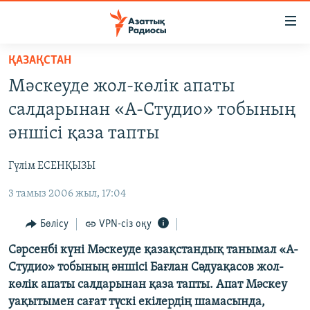
Accessibility
links
Skip
ҚАЗАҚСТАН
to
ЖАҢАЛЫҚТАР
Мәскеуде жол-көлік апаты
main
САЯСАТ
content
салдарынан «А-Студио» тобының
AZATTYQTV
Skip
әншісі қаза тапты
to
ҚАҢТАР ОҚИҒАСЫ
main
Гүлім ЕСЕНҚЫЗЫ
АДАМ ҚҰҚЫҚТАРЫ
Navigation
Skip
3 тамыз 2006 жыл, 17:04
ӘЛЕУМЕТ
to
ӘЛЕМ
Бөлісу
VPN-сіз оқу
Search
АРНАЙЫ ЖОБАЛАР
Сәрсенбі күні Мәскеуде қазақстандық танымал «А-
Студио» тобының әншісі Бағлан Сәдуақасов жол-
көлік апаты салдарынан қаза тапты. Апат Мәскеу
Русский
уақытымен сағат түскі екілердің шамасында,