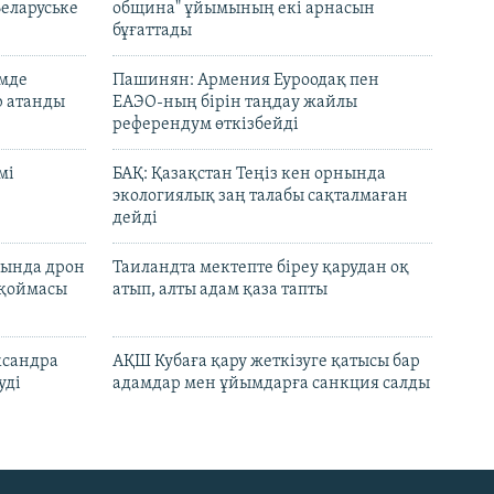
Беларуське
община" ұйымының екі арнасын
бұғаттады
емде
Пашинян: Армения Еуроодақ пен
р атанды
ЕАЭО-ның бірін таңдау жайлы
референдум өткізбейді
мі
БАҚ: Қазақстан Теңіз кен орнында
экологиялық заң талабы сақталмаған
дейді
сында дрон
Таиландта мектепте біреу қарудан оқ
 қоймасы
атып, алты адам қаза тапты
ксандра
АҚШ Кубаға қару жеткізуге қатысы бар
уді
адамдар мен ұйымдарға санкция салды