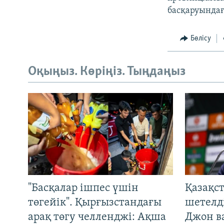
басқаруындағы
Бөлісу
Оқыңыз. Көріңіз. Тыңдаңыз
"Басқалар ішпес үшін
Қазақс
төгейік". Қырғызстандағы
шетелді
арақ төгу челленджі: Ақша
Джон ва