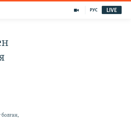
LIVE
РУС
ен
я
 болған,