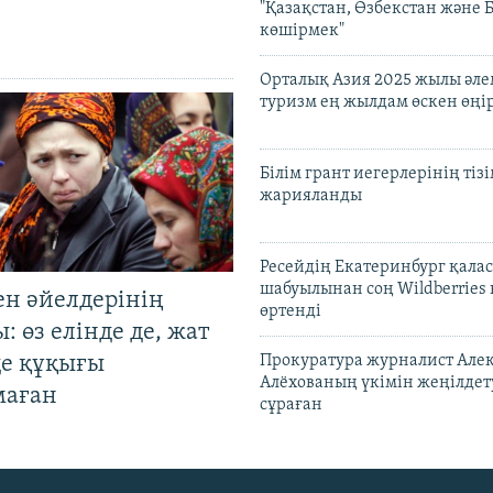
"Қазақстан, Өзбекстан және 
көшірмек"
Орталық Азия 2025 жылы әл
туризм ең жылдам өскен өңі
Білім грант иегерлерінің тізі
жарияланды
Ресейдің Екатеринбург қала
шабуылынан соң Wildberries
ен әйелдерінің
өртенді
: өз елінде де, жат
де құқығы
Прокуратура журналист Але
Алёхованың үкімін жеңілдет
маған
сұраған