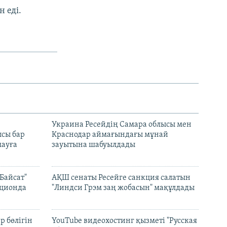
 еді.
н
Украина Ресейдің Самара облысы мен
сы бар
Краснодар аймағындағы мұнай
ауға
зауытына шабуылдады
Байсат"
АҚШ сенаты Ресейге санкция салатын
кционда
"Линдси Грэм заң жобасын" мақұлдады
р бөлігін
YouTube видеохостинг қызметі "Русская