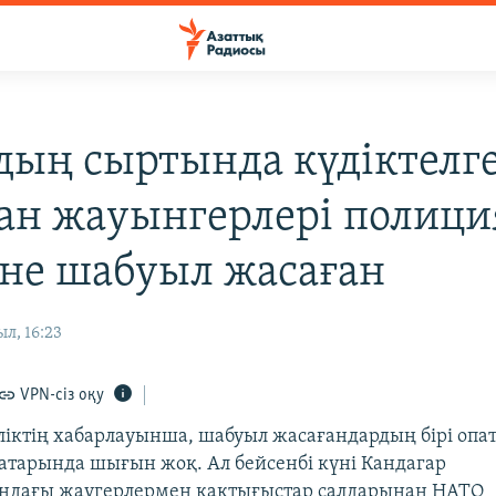
дың сыртында күдіктелг
ан жауынгерлері полици
іне шабуыл жасаған
л, 16:23
VPN-сіз оқу
иліктің хабарлауынша, шабуыл жасағандардың бірі опат
атарында шығын жоқ. Ал бейсенбі күні Кандагар
ндағы жаугерлермен қақтығыстар салдарынан НАТО