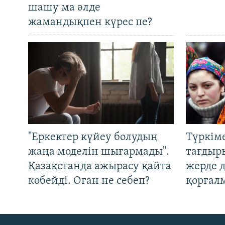
шашу ма әлде
жамандықпен күрес пе?
"Еркектер күйеу болудың
Түркім
жаңа моделін шығармады".
тағдыры
Қазақстанда ажырасу қайта
жерде 
көбейді. Оған не себеп?
қорғал