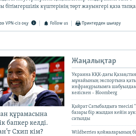
 бітімгершілік күштерінің төрт жауынгері қаза тапқан
VPN-сіз оқу
Follow us
Принтерден шығару
Жаңалықтар
Украина КҚК-дағы Қазақста
мұнайының экспортына қаты
инфрақұрылымға шабуылдам
келіскен – Bloomberg
Қайрат Сатыбалдыға тиесілі "
базары бір жылдан кейін ау
тан құрамасына
сатылды
к бапкер келді.
н’т Схип кім?
Wildberries қоймаларының бі