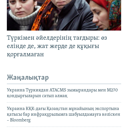
Түркімен әйелдерінің тағдыры: өз
елінде де, жат жерде де құқығы
қорғалмаған
Жаңалықтар
Украина Түркиядан ATACMS зымырандары мен M270
қондырғыларын сатып алмақ
Украина КҚК-дағы Қазақстан мұнайының экспортына
қатысы бар инфрақұрылымға шабуылдамауға келіскен
– Bloomberg