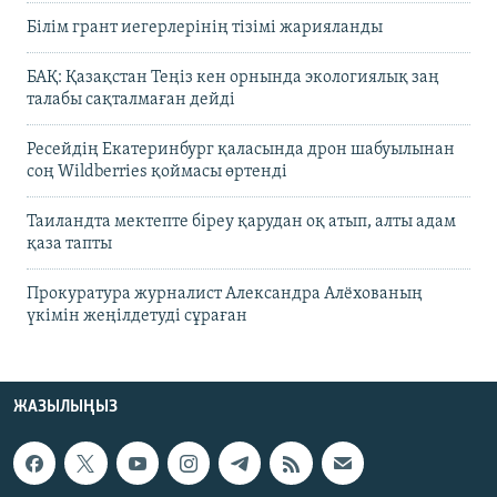
Білім грант иегерлерінің тізімі жарияланды
БАҚ: Қазақстан Теңіз кен орнында экологиялық заң
талабы сақталмаған дейді
Ресейдің Екатеринбург қаласында дрон шабуылынан
соң Wildberries қоймасы өртенді
Таиландта мектепте біреу қарудан оқ атып, алты адам
қаза тапты
Прокуратура журналист Александра Алёхованың
үкімін жеңілдетуді сұраған
ЖАЗЫЛЫҢЫЗ