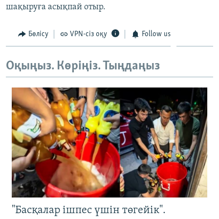
шақыруға асықпай отыр.
ЖАЗЫЛЫҢЫЗ
Бөлісу
VPN-сіз оқу
Follow us
Басқа тілдерде
Оқыңыз. Көріңіз. Тыңдаңыз
"Басқалар ішпес үшін төгейік".