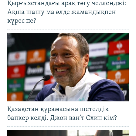
Қырғызстандағы арақ төгу челленджі:
Ақша шашу ма әлде жамандықпен
күрес пе?
Қазақстан құрамасына шетелдік
бапкер келді. Джон ван’т Схип кім?