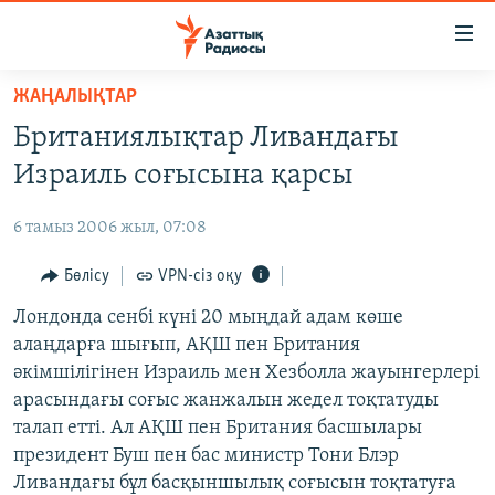
Accessibility
links
Skip
ЖАҢАЛЫҚТАР
to
ЖАҢАЛЫҚТАР
Британиялықтар Ливандағы
main
САЯСАТ
content
Израиль соғысына қарсы
AZATTYQTV
Skip
to
6 тамыз 2006 жыл, 07:08
ҚАҢТАР ОҚИҒАСЫ
main
АДАМ ҚҰҚЫҚТАРЫ
Бөлісу
VPN-сіз оқу
Navigation
Skip
ӘЛЕУМЕТ
Лондонда сенбі күні 20 мыңдай адам көше
to
алаңдарға шығып, АҚШ пен Британия
ӘЛЕМ
Search
әкімшілігінен Израиль мен Хезболла жауынгерлері
АРНАЙЫ ЖОБАЛАР
арасындағы соғыс жанжалын жедел тоқтатуды
талап етті. Ал АҚШ пен Британия басшылары
Русский
президент Буш пен бас министр Тони Блэр
Ливандағы бұл басқыншылық соғысын тоқтатуға