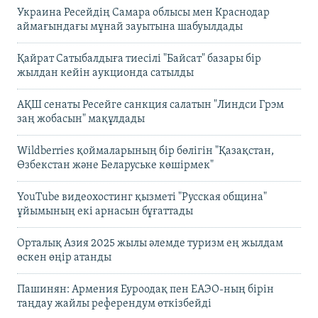
Украина Ресейдің Самара облысы мен Краснодар
аймағындағы мұнай зауытына шабуылдады
Қайрат Сатыбалдыға тиесілі "Байсат" базары бір
жылдан кейін аукционда сатылды
АҚШ сенаты Ресейге санкция салатын "Линдси Грэм
заң жобасын" мақұлдады
Wildberries қоймаларының бір бөлігін "Қазақстан,
Өзбекстан және Беларуське көшірмек"
YouTube видеохостинг қызметі "Русская община"
ұйымының екі арнасын бұғаттады
Орталық Азия 2025 жылы әлемде туризм ең жылдам
өскен өңір атанды
Пашинян: Армения Еуроодақ пен ЕАЭО-ның бірін
таңдау жайлы референдум өткізбейді