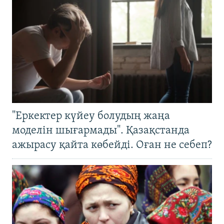
"Еркектер күйеу болудың жаңа
моделін шығармады". Қазақстанда
ажырасу қайта көбейді. Оған не себеп?