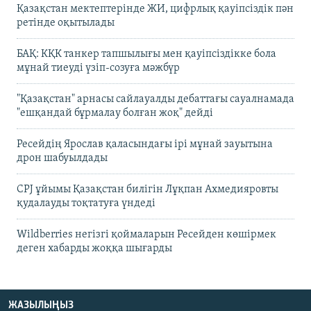
Қазақстан мектептерінде ЖИ, цифрлық қауіпсіздік пән
ретінде оқытылады
БАҚ: КҚК танкер тапшылығы мен қауіпсіздікке бола
мұнай тиеуді үзіп-созуға мәжбүр
"Қазақстан" арнасы сайлауалды дебаттағы сауалнамада
"ешқандай бұрмалау болған жоқ" дейді
Ресейдің Ярослав қаласындағы ірі мұнай зауытына
дрон шабуылдады
CPJ ұйымы Қазақстан билігін Лұқпан Ахмедияровты
қудалауды тоқтатуға үндеді
Wildberries негізгі қоймаларын Ресейден көшірмек
деген хабарды жоққа шығарды
ЖАЗЫЛЫҢЫЗ