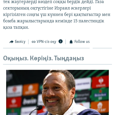
тек жаугерлерді көздеп соққы бердік дейді. Газа
ЖАЗЫЛЫҢЫЗ
секторының оңтүстігіне Израил әскерлері
кіргізілген соңғы үш күннен бері қақтығыстар мен
бомба жарылыстарында кемінде 15 палестиндік
қаза тапқан.
Басқа тілдерде
Бөлісу
VPN-сіз оқу
Follow us
Оқыңыз. Көріңіз. Тыңдаңыз