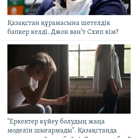
Қазақстан құрамасына шетелдік
бапкер келді. Джон ван’т Схип кім?
"Еркектер күйеу болудың жаңа
моделін шығармады". Қазақстанда