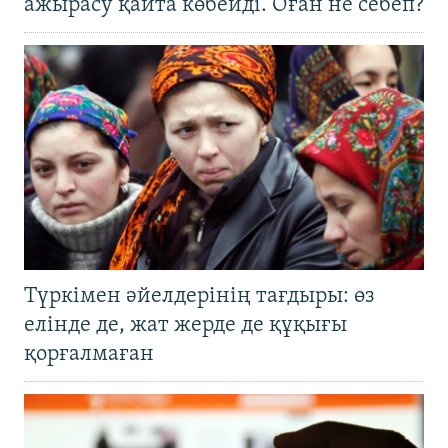
ажырасу қайта көбейді. Оған не себеп?
Түркімен әйелдерінің тағдыры: өз
елінде де, жат жерде де құқығы
қорғалмаған