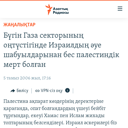
Accessibility
links
Skip
ЖАҢАЛЫҚТАР
to
ЖАҢАЛЫҚТАР
Бүгін Газа секторының
main
САЯСАТ
content
оңтүстігінде Израилдың әуе
AZATTYQTV
Skip
шабуылдарынан бес палестиндік
to
ҚАҢТАР ОҚИҒАСЫ
мерт болған
main
АДАМ ҚҰҚЫҚТАРЫ
Navigation
5 тамыз 2006 жыл, 17:16
Skip
ӘЛЕУМЕТ
to
Бөлісу
VPN-сіз оқу
ӘЛЕМ
Search
Палестина ақпарат көздерінің деректеріне
АРНАЙЫ ЖОБАЛАР
қарағанда, опат болғандардың үшеуі бейбіт
тұрғындар, екеуі Хамас пен Ислам жихады
Русский
топтарының белсенділері. Израил әскерилері біз