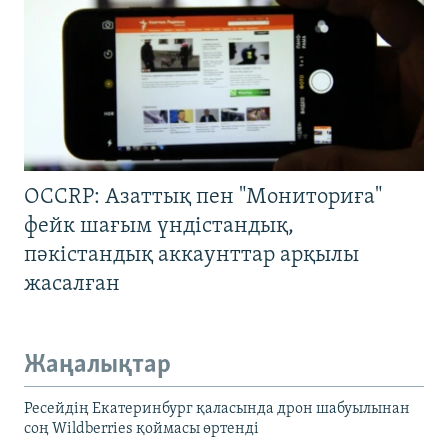
OCCRP: Азаттық пен "Мониториға"
фейк шағым үндістандық,
пәкістандық аккаунттар арқылы
жасалған
Жаңалықтар
Ресейдің Екатеринбург қаласында дрон шабуылынан
соң Wildberries қоймасы өртенді