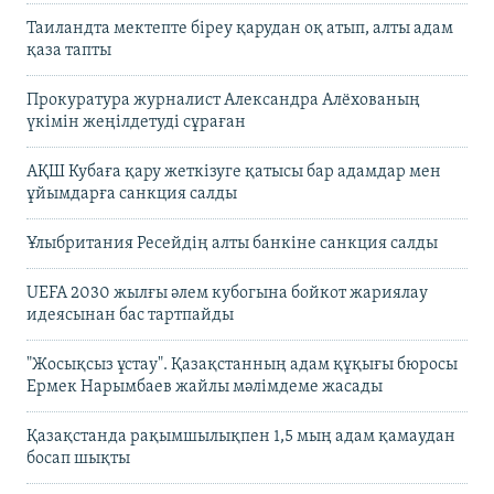
Таиландта мектепте біреу қарудан оқ атып, алты адам
қаза тапты
Прокуратура журналист Александра Алёхованың
үкімін жеңілдетуді сұраған
АҚШ Кубаға қару жеткізуге қатысы бар адамдар мен
ұйымдарға санкция салды
Ұлыбритания Ресейдің алты банкіне санкция салды
UEFA 2030 жылғы әлем кубогына бойкот жариялау
идеясынан бас тартпайды
"Жосықсыз ұстау". Қазақстанның адам құқығы бюросы
Ермек Нарымбаев жайлы мәлімдеме жасады
Қазақстанда рақымшылықпен 1,5 мың адам қамаудан
босап шықты