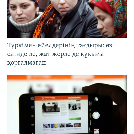
Түркімен әйелдерінің тағдыры: өз
елінде де, жат жерде де құқығы
қорғалмаған