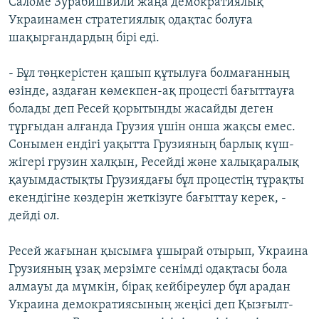
Саломе Зурабишвили жаңа демократиялық
Украинамен стратегиялық одақтас болуға
шақырғандардың бірі еді.
- Бұл төңкерістен қашып құтылуға болмағанның
өзінде, аздаған көмекпен-ақ процесті бағыттауға
болады деп Ресей қорытынды жасайды деген
тұрғыдан алғанда Грузия үшін онша жақсы емес.
Сонымен ендігі уақытта Грузияның барлық күш-
жігері грузин халқын, Ресейді және халықаралық
қауымдастықты Грузиядағы бұл процестің тұрақты
екендігіне көздерін жеткізуге бағыттау керек, -
дейді ол.
Ресей жағынан қысымға ұшырай отырып, Украина
Грузияның ұзақ мерзімге сенімді одақтасы бола
алмауы да мүмкін, бірақ кейбіреулер бұл арадан
Украина демократиясының жеңісі деп Қызғылт-