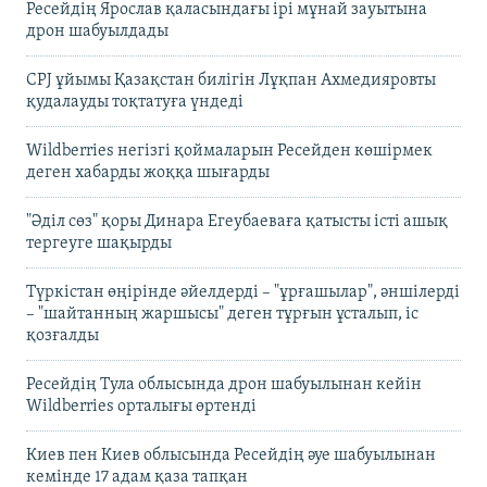
Ресейдің Ярослав қаласындағы ірі мұнай зауытына
дрон шабуылдады
CPJ ұйымы Қазақстан билігін Лұқпан Ахмедияровты
қудалауды тоқтатуға үндеді
Wildberries негізгі қоймаларын Ресейден көшірмек
деген хабарды жоққа шығарды
"Әділ сөз" қоры Динара Егеубаеваға қатысты істі ашық
тергеуге шақырды
Түркістан өңірінде әйелдерді – "ұрғашылар", әншілерді
– "шайтанның жаршысы" деген тұрғын ұсталып, іс
қозғалды
Ресейдің Тула облысында дрон шабуылынан кейін
Wildberries орталығы өртенді
Киев пен Киев облысында Ресейдің әуе шабуылынан
кемінде 17 адам қаза тапқан