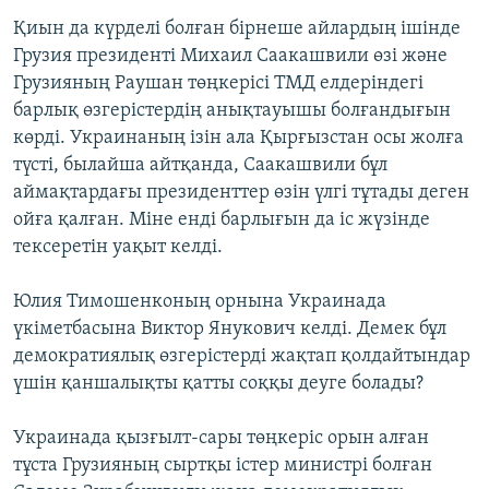
Қиын да күрделі болған бірнеше айлардың ішінде
Грузия президенті Михаил Саакашвили өзі және
Грузияның Раушан төңкерісі ТМД елдеріндегі
барлық өзгерістердің анықтауышы болғандығын
көрді. Украинаның ізін ала Қырғызстан осы жолға
түсті, былайша айтқанда, Саакашвили бұл
аймақтардағы президенттер өзін үлгі тұтады деген
ойға қалған. Міне енді барлығын да іс жүзінде
тексеретін уақыт келді.
Юлия Тимошенконың орнына Украинада
үкіметбасына Виктор Янукович келді. Демек бұл
демократиялық өзгерістерді жақтап қолдайтындар
үшін қаншалықты қатты соққы деуге болады?
Украинада қызғылт-сары төңкеріс орын алған
тұста Грузияның сыртқы істер министрі болған