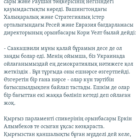
сары және Раушан төңкерісінің негізіндегі
қауымдастықты көреді. Вашингтондағы
Халықаралық және Стратегиялық істер
орталығындағы Ресей және Евразия бағдарламасы
директорының орынбасары Кори Уелт былай дейді:
- Саакашвили мұны қалай бұрамын десе де ол
заңды болар еді. Менің ойымша, біз Украинада
ойлағанымыздай ең демократиялық нәтижеге қол
жеткіздік . Бұл тұрғыда оны ешнәрсе өзгертпейді.
Өзгеретін бір ғана нәрсе - олар күн тәртібін
батысшылдықпен байлап тастады. Ешкім де олар
бір бағыттан екі жаққа бөлініп кетеді деп ойлаған
жоқ.
Қырғыз парламенті спикерінің орынбасары Еркін
Алымбеков те осыған ұқсас көзқараста.
Қырғызстан қаншалықты бұған мүдделі дей келе,