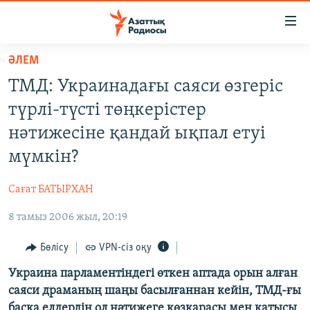
Accessibility
links
Skip
ӘЛЕМ
to
ЖАҢАЛЫҚТАР
ТМД: Украинадағы саяси өзгеріс
main
САЯСАТ
content
түрлі-түсті төңкерістер
AZATTYQTV
Skip
нәтижесіне қандай ықпал етуі
to
ҚАҢТАР ОҚИҒАСЫ
мүмкін?
main
АДАМ ҚҰҚЫҚТАРЫ
Navigation
Сағат БАТЫРХАН
Skip
ӘЛЕУМЕТ
to
8 тамыз 2006 жыл, 20:19
ӘЛЕМ
Search
АРНАЙЫ ЖОБАЛАР
Бөлісу
VPN-сіз оқу
Украина парламентіндегі өткен аптада орын алған
Русский
саяси драманың шаңы басылғаннан кейін, ТМД-ғы
басқа елдердің ол нәтижеге көзқарасы мен қатысы