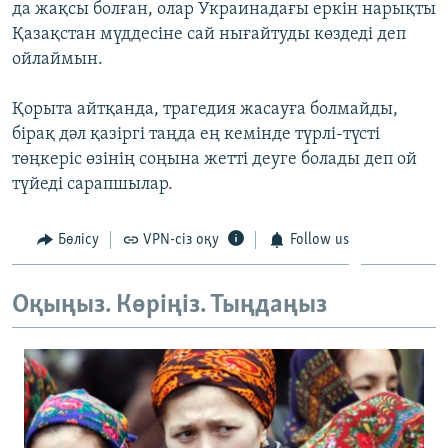
да жақсы болған, олар Украинадағы еркін нарықты
Қазақстан мүддесіне сай нығайтуды көздеді деп
ойлаймын.
Қорыта айтқанда, трагедия жасауға болмайды,
бірақ дәл қазіргі таңда ең кемінде түрлі-түсті
төңкеріс өзінің соңына жетті деуге болады деп ой
түйеді сарапшылар.
Бөлісу
VPN-сіз оқу
Follow us
Оқыңыз. Көріңіз. Тыңдаңыз