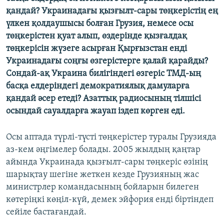
ЖАЗЫЛЫҢЫЗ
қандай? Украинадағы қызғылт-сары төңкерістің ең
үлкен қолдаушысы болған Грузия, немесе осы
төңкерістен қуат алып, өздерінде қызғалдақ
төңкерісін жүзеге асырған Қырғызстан енді
Басқа тілдерде
Украинадағы соңғы өзгерістерге қалай қарайды?
Сондай-ақ Украина билігіндегі өзгеріс ТМД-ың
басқа елдеріндегі демократиялық дамуларға
қандай әсер етеді? Азаттық радиосының тілшісі
осындай сауалдарға жауап іздеп көрген еді.
Осы аптада түрлі-түсті төңкерістер туралы Грузияда
аз-кем әңгімелер болады. 2005 жылдың қаңтар
айында Украинада қызғылт-сары төңкеріс өзінің
шарықтау шегіне жеткен кезде Грузияның жас
министрлер командасының бойларын билеген
көтеріңкі көңіл-күй, демек эйфория енді біртіндеп
сейіле бастағандай.