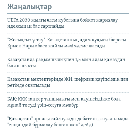
Жаңалықтар
UEFA 2030 жылғы әлем кубогына бойкот жариялау
идеясынан бас тартпайды
"Жосықсыз ұстау". Қазақстанның адам құқығы бюросы
Ермек Нарымбаев жайлы мәлімдеме жасады
Қазақстанда рақымшылықпен 1,5 мың адам қамаудан
босап шықты
Қазақстан мектептерінде ЖИ, цифрлық қауіпсіздік пән
ретінде оқытылады
БАҚ: КҚК танкер тапшылығы мен қауіпсіздікке бола
мұнай тиеуді үзіп-созуға мәжбүр
"Қазақстан" арнасы сайлауалды дебаттағы сауалнамада
"ешқандай бұрмалау болған жоқ" дейді