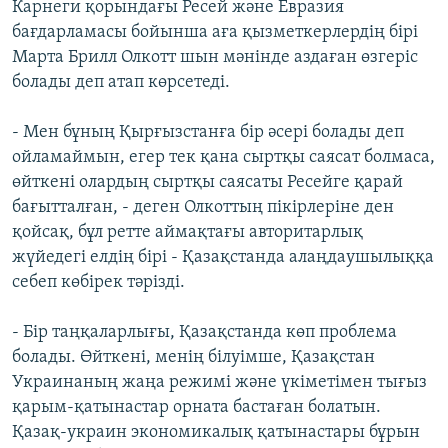
Карнеги қорындағы Ресей және Евразия
бағдарламасы бойынша аға қызметкерлердің бірі
Марта Брилл Олкотт шын мәнінде аздаған өзгеріс
болады деп атап көрсетеді.
- Мен бұның Қырғызстанға бір әсері болады деп
ойламаймын, егер тек қана сыртқы саясат болмаса,
өйткені олардың сыртқы саясаты Ресейге қарай
бағытталған, - деген Олкоттың пікірлеріне ден
қойсақ, бұл ретте аймақтағы авторитарлық
жүйедегі елдің бірі - Қазақстанда алаңдаушылыққа
себеп көбірек тәрізді.
- Бір таңқаларлығы, Қазақстанда көп проблема
болады. Өйткені, менің білуімше, Қазақстан
Украинаның жаңа режимі және үкіметімен тығыз
қарым-қатынастар орната бастаған болатын.
Қазақ-украин экономикалық қатынастары бұрын