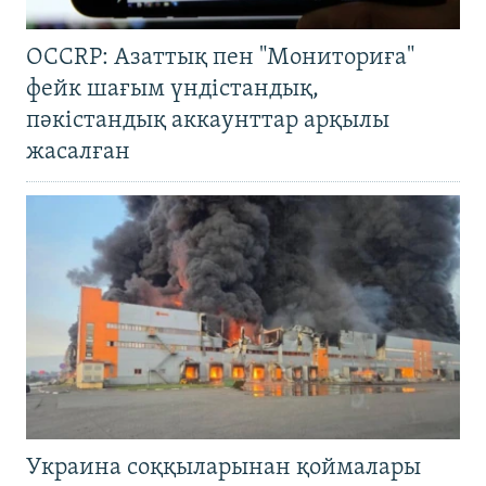
OCCRP: Азаттық пен "Мониториға"
фейк шағым үндістандық,
пәкістандық аккаунттар арқылы
жасалған
Украина соққыларынан қоймалары