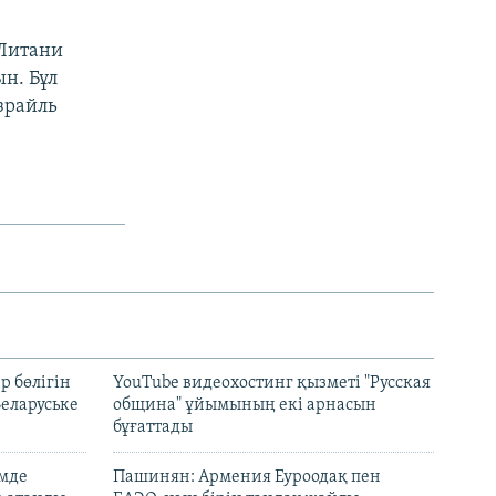
 Литани
ын. Бұл
зрайль
р бөлігін
YouTube видеохостинг қызметі "Русская
Беларуське
община" ұйымының екі арнасын
бұғаттады
емде
Пашинян: Армения Еуроодақ пен