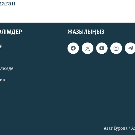
маған
БӨЛІМДЕР
ЖАЗЫЛЫҢЫЗ
р
әлемде
зия
Азат Еуропа / 