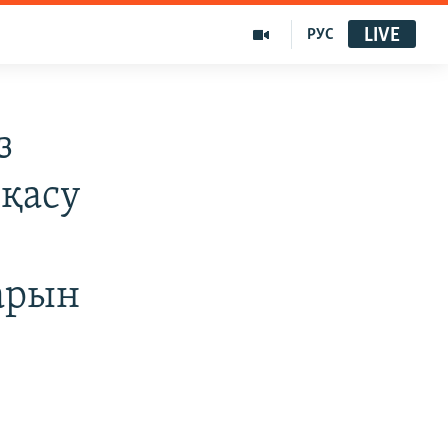
LIVE
РУС
з
қасу
арын