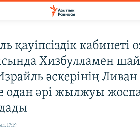
ь қауіпсіздік кабинеті ө
сында Хизбулламен шай
Израйль әскерінің Ливан
е одан әрі жылжуы жосп
дады
л, 17:19