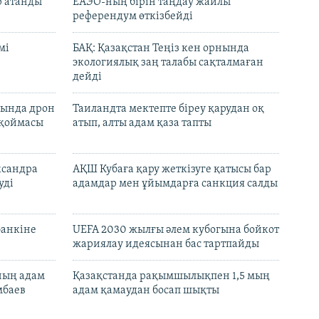
р атанды
ЕАЭО-ның бірін таңдау жайлы
референдум өткізбейді
мі
БАҚ: Қазақстан Теңіз кен орнында
экологиялық заң талабы сақталмаған
дейді
сында дрон
Таиландта мектепте біреу қарудан оқ
 қоймасы
атып, алты адам қаза тапты
ксандра
АҚШ Кубаға қару жеткізуге қатысы бар
уді
адамдар мен ұйымдарға санкция салды
банкіне
UEFA 2030 жылғы әлем кубогына бойкот
жариялау идеясынан бас тартпайды
нның адам
Қазақстанда рақымшылықпен 1,5 мың
мбаев
адам қамаудан босап шықты