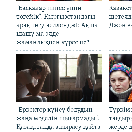
"Басқалар ішпес үшін
Қазақс
төгейік". Қырғызстандағы
шетелді
арақ төгу челленджі: Ақша
Джон ва
шашу ма әлде
жамандықпен күрес пе?
"Еркектер күйеу болудың
Түркім
жаңа моделін шығармады".
тағдыры
Қазақстанда ажырасу қайта
жерде 