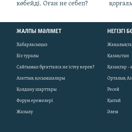
көбейді. Оған не себеп?
қорғал
ЖАЛПЫ МӘЛІМЕТ
НЕГІЗГІ 
Хабарласыңыз
Жаңалықта
Біз туралы
Қазақстан
Русский
Сайтымыз бұғатталса не істеу керек?
Қазақтар - 
Азаттық қосымшалары
Орталық А
ЖАЗЫЛЫҢЫЗ
Қолдану шарттары
Ресей
Форум ережелері
Қытай
Жазылу
Әлем
Басқа тілдерде