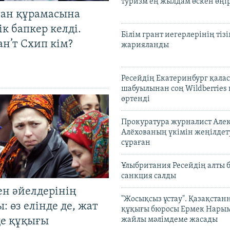
туризм ең жылдам өскен өңі
тан құрамасына
к бапкер келді.
Білім грант иегерлерінің тізі
н’т Схип кім?
жарияланды
Ресейдің Екатеринбург қала
шабуылынан соң Wildberries
өртенді
Прокуратура журналист Але
Алёхованың үкімін жеңілдет
сұраған
Ұлыбритания Ресейдің алты 
санкция салды
ен әйелдерінің
"Жосықсыз ұстау". Қазақста
: өз елінде де, жат
құқығы бюросы Ермек Нары
де құқығы
жайлы мәлімдеме жасады