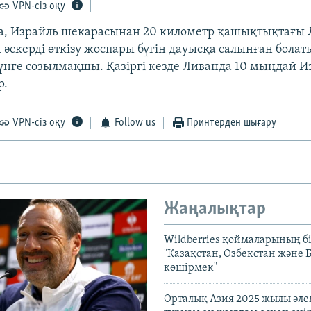
VPN-сіз оқу
а, Израйль шекарасынан 20 километр қашықтықтағы
 әскерді өткізу жоспары бүгін дауысқа салынған болат
үнге созылмақшы. Қазіргі кезде Ливанда 10 мыңдай И
р.
VPN-сіз оқу
Follow us
Принтерден шығару
Жаңалықтар
Wildberries қоймаларының бі
"Қазақстан, Өзбекстан және 
көшірмек"
Орталық Азия 2025 жылы әл