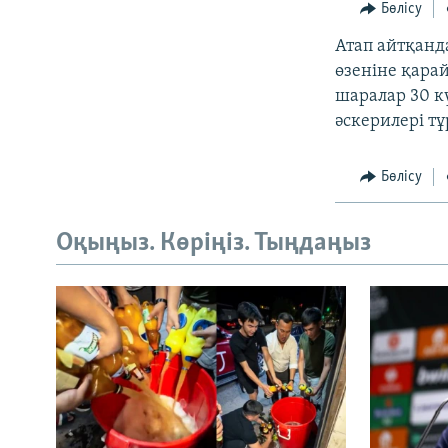
Бөлісу
Атап айтқанд
өзеніне қарай
шаралар 30 к
әскерилері тұ
Бөлісу
Оқыңыз. Көріңіз. Тыңдаңыз