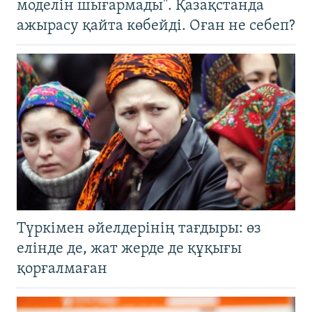
моделін шығармады". Қазақстанда
ажырасу қайта көбейді. Оған не себеп?
Түркімен әйелдерінің тағдыры: өз
елінде де, жат жерде де құқығы
қорғалмаған