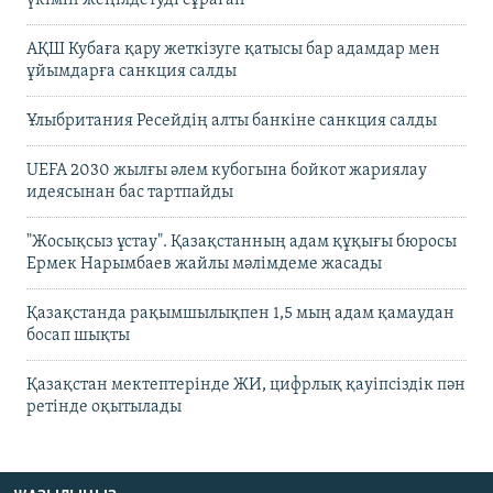
үкімін жеңілдетуді сұраған
АҚШ Кубаға қару жеткізуге қатысы бар адамдар мен
ұйымдарға санкция салды
Ұлыбритания Ресейдің алты банкіне санкция салды
UEFA 2030 жылғы әлем кубогына бойкот жариялау
идеясынан бас тартпайды
"Жосықсыз ұстау". Қазақстанның адам құқығы бюросы
Ермек Нарымбаев жайлы мәлімдеме жасады
Қазақстанда рақымшылықпен 1,5 мың адам қамаудан
босап шықты
Қазақстан мектептерінде ЖИ, цифрлық қауіпсіздік пән
ретінде оқытылады