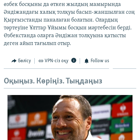
өзбек босқыны да өткен жылдың мамырында
ЖАЗЫЛЫҢЫЗ
Әндіжандағы халық толқуы басып-жаншылған соң
Қырғызстанды паналаған болатын. Олардың
төртеуіне Ұлттар Ұйымы босқын мәртебесін берді.
Басқа тілдерде
Өзбекстанда оларға Әндіжан толқуына қатысты
деген айып тағылып отыр.
Бөлісу
VPN-сіз оқу
Follow us
Оқыңыз. Көріңіз. Тыңдаңыз