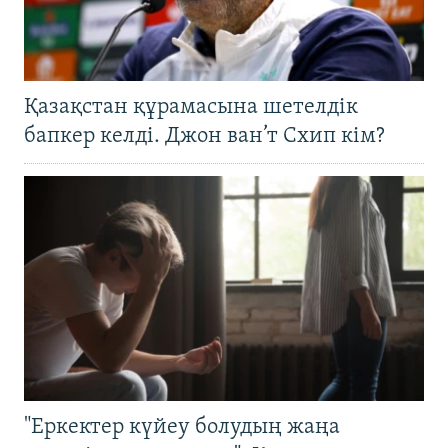
Қазақстан құрамасына шетелдік
бапкер келді. Джон ван’т Схип кім?
"Еркектер күйеу болудың жаңа