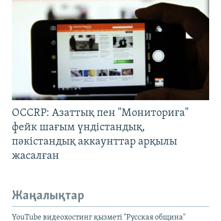
OCCRP: Азаттық пен "Мониториға"
фейк шағым үндістандық,
пәкістандық аккаунттар арқылы
жасалған
Жаңалықтар
YouTube видеохостинг қызметі "Русская община"