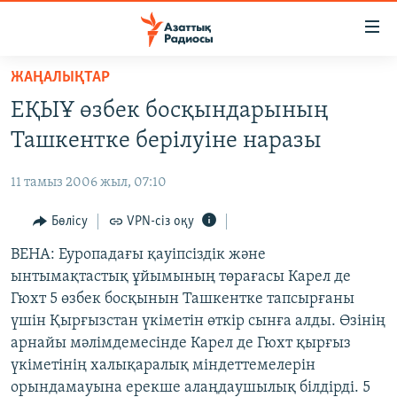
Accessibility
links
Skip
ЖАҢАЛЫҚТАР
to
ЖАҢАЛЫҚТАР
ЕҚЫҰ өзбек босқындарының
main
САЯСАТ
content
Ташкентке берілуіне наразы
AZATTYQTV
Skip
to
11 тамыз 2006 жыл, 07:10
ҚАҢТАР ОҚИҒАСЫ
main
АДАМ ҚҰҚЫҚТАРЫ
Бөлісу
VPN-сіз оқу
Navigation
Skip
ӘЛЕУМЕТ
ВЕНА: Еуропадағы қауіпсіздік және
to
ынтымақтастық ұйымының төрағасы Карел де
ӘЛЕМ
Search
Гюхт 5 өзбек босқынын Ташкентке тапсырғаны
АРНАЙЫ ЖОБАЛАР
үшін Қырғызстан үкіметін өткір сынға алды. Өзінің
арнайы мәлімдемесінде Карел де Гюхт қырғыз
Русский
үкіметінің халықаралық міндеттемелерін
орындамауына ерекше алаңдаушылық білдірді. 5