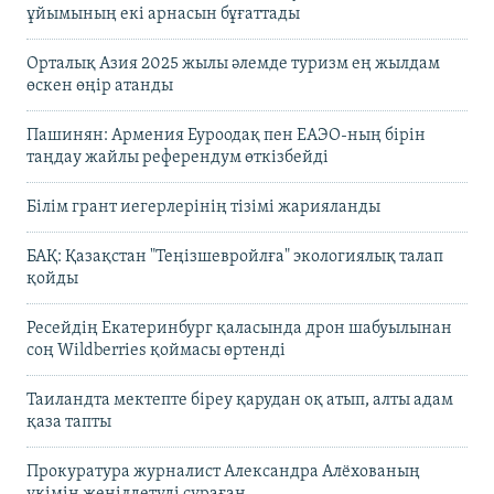
ұйымының екі арнасын бұғаттады
Орталық Азия 2025 жылы әлемде туризм ең жылдам
өскен өңір атанды
Пашинян: Армения Еуроодақ пен ЕАЭО-ның бірін
таңдау жайлы референдум өткізбейді
Білім грант иегерлерінің тізімі жарияланды
БАҚ: Қазақстан "Теңізшевройлға" экологиялық талап
қойды
Ресейдің Екатеринбург қаласында дрон шабуылынан
соң Wildberries қоймасы өртенді
Таиландта мектепте біреу қарудан оқ атып, алты адам
қаза тапты
Прокуратура журналист Александра Алёхованың