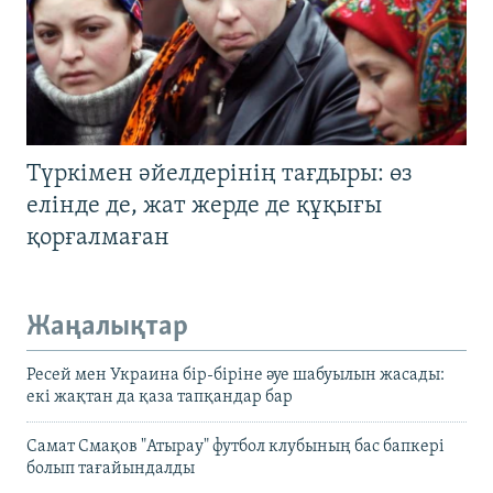
Түркімен әйелдерінің тағдыры: өз
елінде де, жат жерде де құқығы
қорғалмаған
Жаңалықтар
Ресей мен Украина бір-біріне әуе шабуылын жасады:
екі жақтан да қаза тапқандар бар
Самат Смақов "Атырау" футбол клубының бас бапкері
болып тағайындалды