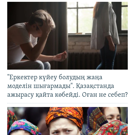
"Еркектер күйеу болудың жаңа
моделін шығармады". Қазақстанда
ажырасу қайта көбейді. Оған не себеп?