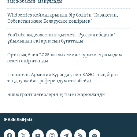
заң жобасын" мақұлдады
Wildberries қоймаларының бір бөлігін "Қазақстан,
Өзбекстан және Беларуське көшірмек"
YouTube видеохостинг қызметі "Русская община"
ұйымының екі арнасын бұғаттады
Орталық Азия 2025 жылы әлемде туризм ең жылдам
өскен өңір атанды
Пашинян: Армения Еуроодақ пен ЕАЭО-ның бірін
таңдау жайлы референдум өткізбейді
Білім грант иегерлерінің тізімі жарияланды
ЖАЗЫЛЫҢЫЗ