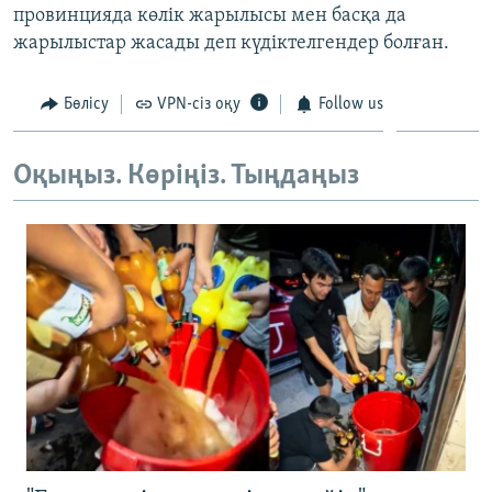
провинцияда көлік жарылысы мен басқа да
ЖАЗЫЛЫҢЫЗ
жарылыстар жасады деп күдіктелгендер болған.
Бөлісу
VPN-сіз оқу
Follow us
Басқа тілдерде
Оқыңыз. Көріңіз. Тыңдаңыз