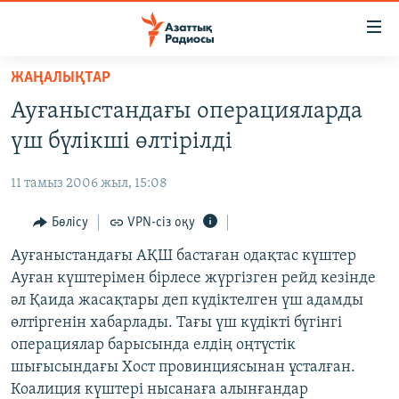
Accessibility
links
Skip
ЖАҢАЛЫҚТАР
to
ЖАҢАЛЫҚТАР
Ауғаныстандағы операцияларда
main
САЯСАТ
content
үш бүлікші өлтірілді
AZATTYQTV
Skip
to
11 тамыз 2006 жыл, 15:08
ҚАҢТАР ОҚИҒАСЫ
main
АДАМ ҚҰҚЫҚТАРЫ
Бөлісу
VPN-сіз оқу
Navigation
Skip
ӘЛЕУМЕТ
Ауғаныстандағы АҚШ бастаған одақтас күштер
to
Ауған күштерімен бірлесе жүргізген рейд кезінде
ӘЛЕМ
Search
әл Қаида жасақтары деп күдіктелген үш адамды
АРНАЙЫ ЖОБАЛАР
өлтіргенін хабарлады. Тағы үш күдікті бүгінгі
операциялар барысында елдің оңтүстік
Русский
шығысындағы Хост провинциясынан ұсталған.
Коалиция күштері нысанаға алынғандар