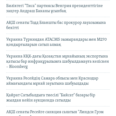
Биліктегі "Тиса" партиясы Венгрия президенттігіне
заңгер Андраш Баканы ұсынбақ
АҚШ сенаты Тодд Бланшты бас прокурор лауазымына
бекітті
Украина Түркиядан ATACMS зымырандары мен M270
қондырғыларын сатып алмақ
Украина КҚК-дағы Қазақстан мұнайының экспортына
қатысы бар инфрақұрылымға шабуылдамауға келіскен
– Bloomberg
Украина Ресейдің Самара облысы мен Краснодар
аймағындағы мұнай зауытына шабуылдады
Қайрат Сатыбалдыға тиесілі "Байсат" базары бір
жылдан кейін аукционда сатылды
АҚШ сенаты Ресейге санкция салатын "Линдси Грэм