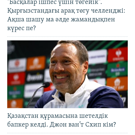
"Басқалар ішпес үшін төгейік".
Қырғызстандағы арақ төгу челленджі:
Ақша шашу ма әлде жамандықпен
күрес пе?
Қазақстан құрамасына шетелдік
бапкер келді. Джон ван’т Схип кім?