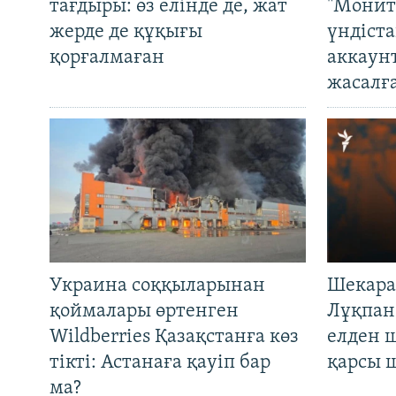
тағдыры: өз елінде де, жат
"Монит
жерде де құқығы
үндіст
қорғалмаған
аккаун
жасалғ
Украина соққыларынан
Шекара
қоймалары өртенген
Лұқпан
Wildberries Қазақстанға көз
елден 
тікті: Астанаға қауіп бар
қарсы 
ма?