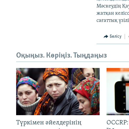
Мәскеудің Қа
жатқан келіс
сағаттық үзі
Бөлісу
Оқыңыз. Көріңіз. Тыңдаңыз
Түркімен әйелдерінің
OCCRP: