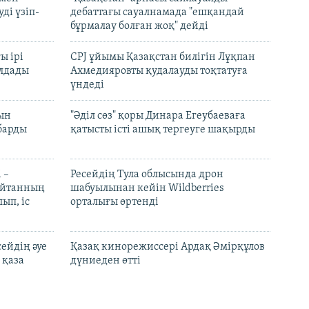
ді үзіп-
дебаттағы сауалнамада "ешқандай
бұрмалау болған жоқ" дейді
ы ірі
CPJ ұйымы Қазақстан билігін Лұқпан
лдады
Ахмедияровты қудалауды тоқтатуға
үндеді
рын
"Әділ сөз" қоры Динара Егеубаеваға
барды
қатысты істі ашық тергеуге шақырды
 –
Ресейдің Тула облысында дрон
шайтанның
шабуылынан кейін Wildberries
ып, іс
орталығы өртенді
ейдің әуе
Қазақ кинорежиссері Ардақ Әмірқұлов
 қаза
дүниеден өтті