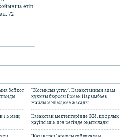
 бойынша өтіп
ан, 72
ына бойкот
"Жосықсыз ұстау". Қазақстанның адам
ртпайды
құқығы бюросы Ермек Нарымбаев
жайлы мәлімдеме жасады
 1,5 мың
Қазақстан мектептерінде ЖИ, цифрлық
қауіпсіздік пән ретінде оқытылады
 мен
"Қазақстан" арнасы сайлауалды