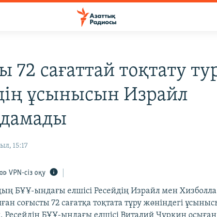
ы 72 сағаттай тоқтату ту
дің ұсынысын Израйл
лдамады
ыл, 15:17
VPN-сіз оқу
дың БҰҰ-ындағы елшісі Ресейдің Израйл мен Хизболл
лған соғысты 72 сағатқа тоқтата тұру жөніндегі ұсыны
 Ресейдің БҰҰ-ындағы елшісі Виталий Чуркин осыған