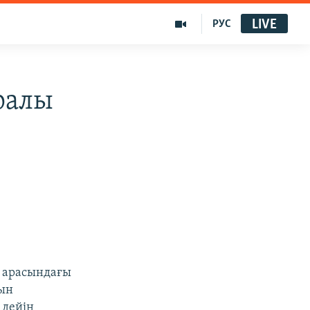
LIVE
РУС
ралы
а арасындағы
сын
 дейін