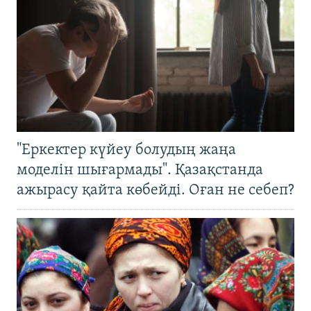
"Еркектер күйеу болудың жаңа
моделін шығармады". Қазақстанда
ажырасу қайта көбейді. Оған не себеп?