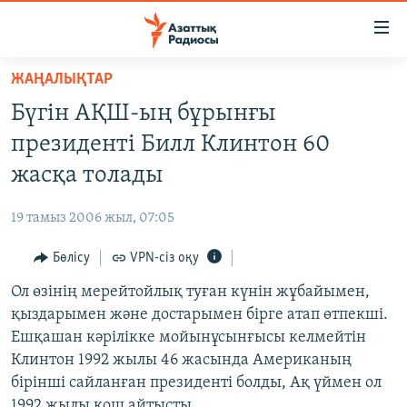
Accessibility
links
Skip
ЖАҢАЛЫҚТАР
to
ЖАҢАЛЫҚТАР
Бүгін АҚШ-ың бұрынғы
main
САЯСАТ
content
президенті Билл Клинтон 60
AZATTYQTV
Skip
жасқа толады
to
ҚАҢТАР ОҚИҒАСЫ
main
19 тамыз 2006 жыл, 07:05
АДАМ ҚҰҚЫҚТАРЫ
Navigation
Skip
Бөлісу
VPN-сіз оқу
ӘЛЕУМЕТ
to
Ол өзінің мерейтойлық туған күнін жұбайымен,
ӘЛЕМ
Search
қыздарымен және достарымен бірге атап өтпекші.
АРНАЙЫ ЖОБАЛАР
Ешқашан кәрілікке мойынұсынғысы келмейтін
Клинтон 1992 жылы 46 жасында Американың
Русский
бірінші сайланған президенті болды, Ақ үймен ол
1992 жылы қош айтысты.