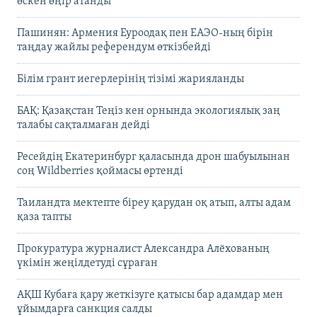
өскен өңір атанды
Пашинян: Армения Еуроодақ пен ЕАЭО-ның бірін
таңдау жайлы референдум өткізбейді
Білім грант иегерлерінің тізімі жарияланды
БАҚ: Қазақстан Теңіз кен орнында экологиялық заң
талабы сақталмаған дейді
Ресейдің Екатеринбург қаласында дрон шабуылынан
соң Wildberries қоймасы өртенді
Таиландта мектепте біреу қарудан оқ атып, алты адам
қаза тапты
Прокуратура журналист Александра Алёхованың
үкімін жеңілдетуді сұраған
АҚШ Кубаға қару жеткізуге қатысы бар адамдар мен
ұйымдарға санкция салды