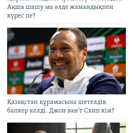
Ақша шашу ма әлде жамандықпен
күрес пе?
Қазақстан құрамасына шетелдік
бапкер келді. Джон ван’т Схип кім?