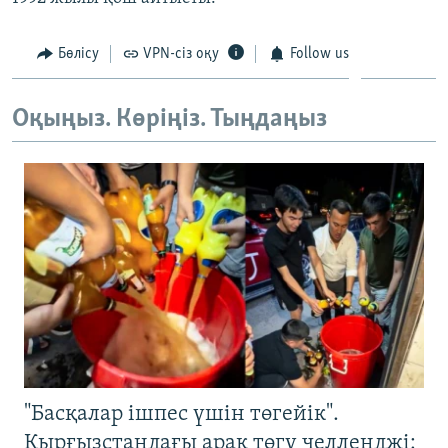
ЖАЗЫЛЫҢЫЗ
Бөлісу
VPN-сіз оқу
Follow us
Басқа тілдерде
Оқыңыз. Көріңіз. Тыңдаңыз
"Басқалар ішпес үшін төгейік".
Қырғызстандағы арақ төгу челленджі: