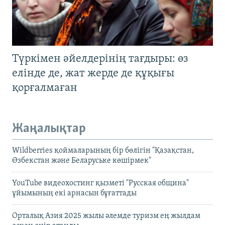
Түркімен әйелдерінің тағдыры: өз
елінде де, жат жерде де құқығы
қорғалмаған
Жаңалықтар
Wildberries қоймаларының бір бөлігін "Қазақстан,
Өзбекстан және Беларуське көшірмек"
YouTube видеохостинг қызметі "Русская община"
ұйымының екі арнасын бұғаттады
Орталық Азия 2025 жылы әлемде туризм ең жылдам