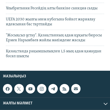
Ұлыбритания Ресейдің алты банкіне санкция салды
UEFA 2030 жылғы әлем кубогына бойкот жариялау
идеясынан бас тартпайды
"Жосықсыз ұстау". Қазақстанның адам құқығы бюросы
Ермек Нарымбаев жайлы мәлімдеме жасады
Қазақстанда рақымшылықпен 1,5 мың адам қамаудан
босап шықты
ЖАЗЫЛЫҢЫЗ
ЖАЛПЫ МӘЛІМЕТ