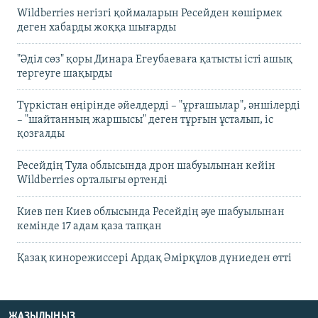
Wildberries негізгі қоймаларын Ресейден көшірмек
деген хабарды жоққа шығарды
"Әділ сөз" қоры Динара Егеубаеваға қатысты істі ашық
тергеуге шақырды
Түркістан өңірінде әйелдерді – "ұрғашылар", әншілерді
– "шайтанның жаршысы" деген тұрғын ұсталып, іс
қозғалды
Ресейдің Тула облысында дрон шабуылынан кейін
Wildberries орталығы өртенді
Киев пен Киев облысында Ресейдің әуе шабуылынан
кемінде 17 адам қаза тапқан
Қазақ кинорежиссері Ардақ Әмірқұлов дүниеден өтті
ЖАЗЫЛЫҢЫЗ