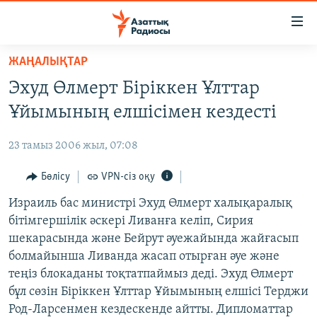
Accessibility
links
Skip
ЖАҢАЛЫҚТАР
to
ЖАҢАЛЫҚТАР
Эхуд Өлмерт Біріккен Ұлттар
main
САЯСАТ
content
Ұйымының елшісімен кездесті
AZATTYQTV
Skip
to
23 тамыз 2006 жыл, 07:08
ҚАҢТАР ОҚИҒАСЫ
main
АДАМ ҚҰҚЫҚТАРЫ
Бөлісу
VPN-сіз оқу
Navigation
Skip
ӘЛЕУМЕТ
Израиль бас министрі Эхуд Өлмерт халықаралық
to
бітімгершілік әскері Ливанға келіп, Сирия
ӘЛЕМ
Search
шекарасында және Бейрут әуежайында жайғасып
АРНАЙЫ ЖОБАЛАР
болмайынша Ливанда жасап отырған әуе және
теңіз блокаданы тоқтатпаймыз деді. Эхуд Өлмерт
Русский
бұл сөзін Біріккен Ұлттар Ұйымының елшісі Терджи
Род-Ларсенмен кездескенде айтты. Дипломаттар