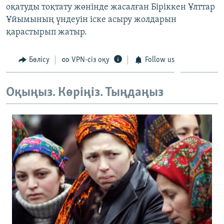
оқатуды тоқтату жөнінде жасалған Біріккен Ұлттар
ЖАЗЫЛЫҢЫЗ
Ұйымының үндеуін іске асыру жолдарын
қарастырып жатыр.
Басқа тілдерде
Бөлісу
VPN-сіз оқу
Follow us
Оқыңыз. Көріңіз. Тыңдаңыз