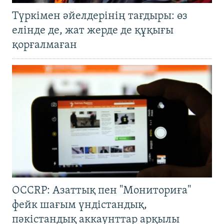
Түркімен әйелдерінің тағдыры: өз
елінде де, жат жерде де құқығы
қорғалмаған
OCCRP: Азаттық пен "Мониториға"
фейк шағым үндістандық,
пәкістандық аккаунттар арқылы