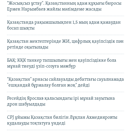
"Жосықсыз ұстау". Қазақстанның адам құқығы бюросы
Ермек Нарымбаев жайлы мәлімдеме жасады
Қазақстанда рақымшылықпен 1,5 мың адам қамаудан
босап шықты
Қазақстан мектептерінде ЖИ, цифрлық қауіпсіздік пән
ретінде оқытылады
БАҚ: КҚК танкер тапшылығы мен қауіпсіздікке бола
мұнай тиеуді үзіп-созуға мәжбүр
"Қазақстан" арнасы сайлауалды дебаттағы сауалнамада
"ешқандай бұрмалау болған жоқ" дейді
Ресейдің Ярослав қаласындағы ірі мұнай зауытына
дрон шабуылдады
CPJ ұйымы Қазақстан билігін Лұқпан Ахмедияровты
қудалауды тоқтатуға үндеді