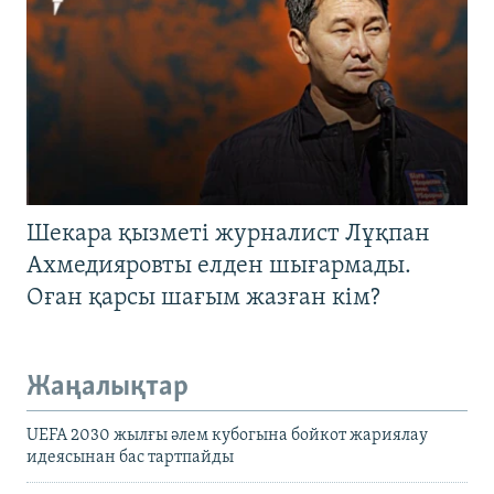
Шекара қызметі журналист Лұқпан
Ахмедияровты елден шығармады.
Оған қарсы шағым жазған кім?
Жаңалықтар
UEFA 2030 жылғы әлем кубогына бойкот жариялау
идеясынан бас тартпайды