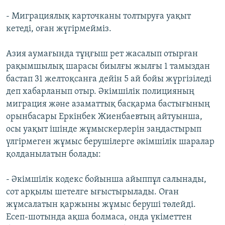
- Миграциялық карточканы толтыруға уақыт
кетеді, оған жүгірмейміз.
Азия аумағында тұңғыш рет жасалып отырған
рақымшылық шарасы биылғы жылғы 1 тамыздан
бастап 31 желтоқсанға дейін 5 ай бойы жүргізіледі
деп хабарланып отыр. Әкімшілік полицияның
миграция және азаматтық басқарма бастығының
орынбасары Еркінбек Жиенбаевтың айтуынша,
осы уақыт ішінде жұмыскерлерін заңдастырып
үлгірмеген жұмыс берушілерге әкімшілік шаралар
қолданылатын болады:
- Әкімшілік кодекс бойынша айыппұл салынады,
сот арқылы шетелге ығыстырылады. Оған
жұмсалатын қаржыны жұмыс беруші төлейді.
Есеп-шотында ақша болмаса, онда үкіметтен