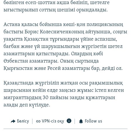
бөлінген есеп-шоттан ақша бөлініп, шетелге
ығыстырылып соттың шешімі орындалады.
Астана қаласы бойынша көші-қон полициясының
бастығы Борис Колесниченконың айтуынша, соңғы
уақытта Қазақстан тұрғындары үйіне аспазшы,
бағбан және үй шаруашылығын жүргізетін шетел
азаматтарын қатыстырады. Олардың көбі
Өзбекстан азаматтары. Оның сыртында
Қырғызстан және Ресей азаматтары бар, дейді ол.
Қазақстанда жүргізіліп жатқан осы рақымшылық
шарасынан кейін елде заңсыз жұмыс істеп келген
мигранттардың 30 пайызы заңды құжаттарын
алады деп күтілуде.
Бөлісу
VPN-сіз оқу
Follow us