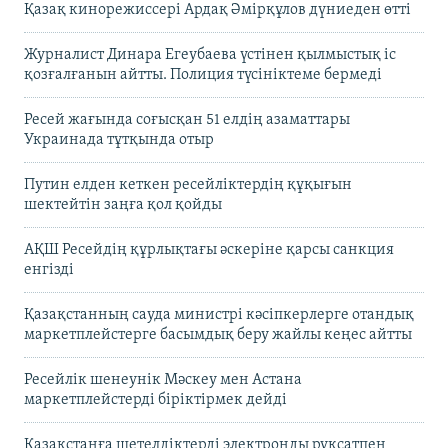
Қазақ кинорежиссері Ардақ Әмірқұлов дүниеден өтті
Журналист Динара Егеубаева үстінен қылмыстық іс
қозғалғанын айтты. Полиция түсініктеме бермеді
Ресей жағында соғысқан 51 елдің азаматтары
Украинада тұтқында отыр
Путин елден кеткен ресейліктердің құқығын
шектейтін заңға қол қойды
АҚШ Ресейдің құрлықтағы әскеріне қарсы санкция
енгізді
Қазақстанның сауда министрі кәсіпкерлерге отандық
маркетплейстерге басымдық беру жайлы кеңес айтты
Ресейлік шенеунік Мәскеу мен Астана
маркетплейстерді біріктірмек дейді
Қазақстанға шетелдіктерді электронды рұқсатпен