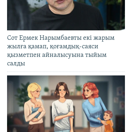
Сот Ермек Нарымбаевты екі жарым
жылға қамап, қоғамдық-саяси
қызметпен айналысуына тыйым
салды