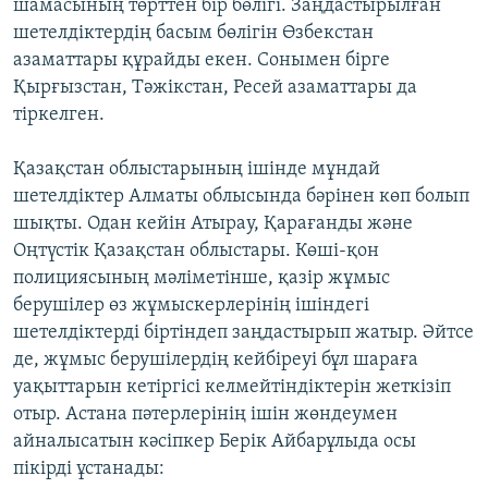
шамасының төрттен бір бөлігі. Заңдастырылған
шетелдіктердің басым бөлігін Өзбекстан
азаматтары құрайды екен. Сонымен бірге
Қырғызстан, Тәжікстан, Ресей азаматтары да
тіркелген.
Қазақстан облыстарының ішінде мұндай
шетелдіктер Алматы облысында бәрінен көп болып
шықты. Одан кейін Атырау, Қарағанды және
Оңтүстік Қазақстан облыстары. Көші-қон
полициясының мәліметінше, қазір жұмыс
берушілер өз жұмыскерлерінің ішіндегі
шетелдіктерді біртіндеп заңдастырып жатыр. Әйтсе
де, жұмыс берушілердің кейбіреуі бұл шараға
уақыттарын кетіргісі келмейтіндіктерін жеткізіп
отыр. Астана пәтерлерінің ішін жөндеумен
айналысатын кәсіпкер Берік Айбарұлыда осы
пікірді ұстанады: