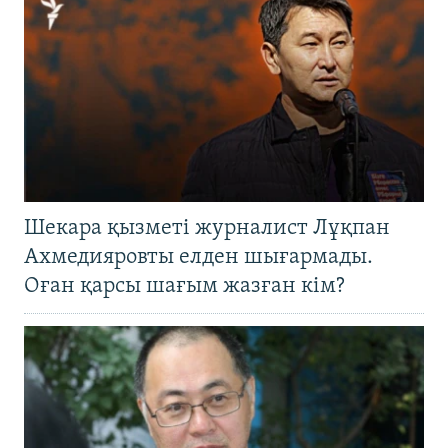
Шекара қызметі журналист Лұқпан
Ахмедияровты елден шығармады.
Оған қарсы шағым жазған кім?