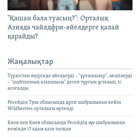
"Қашан бала туасың?": Орталық
Азияда чайлдфри-әйелдерге қалай
қарайды?
Жаңалықтар
Түркістан өңірінде әйелдерді – "ұрғашылар", әншілерді
– "шайтанның азаншысы" деген тұрғын ұсталып, іс
қозғалды
Ресейдің Тула облысында дрон шабуылынан кейін
Wildberries орталығы өртенді
Киев пен Киев облысында Ресейдің әуе шабуылынан
кемінде 17 адам қаза тапқан