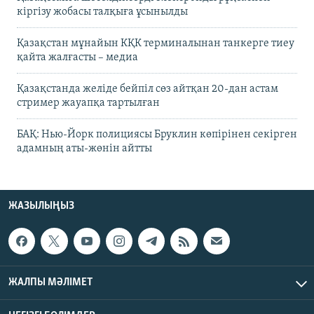
кіргізу жобасы талқыға ұсынылды
Қазақстан мұнайын КҚК терминалынан танкерге тиеу
қайта жалғасты – медиа
Қазақстанда желіде бейпіл сөз айтқан 20-дан астам
стример жауапқа тартылған
БАҚ: Нью-Йорк полициясы Бруклин көпірінен секірген
адамның аты-жөнін айтты
ЖАЗЫЛЫҢЫЗ
ЖАЛПЫ МӘЛІМЕТ