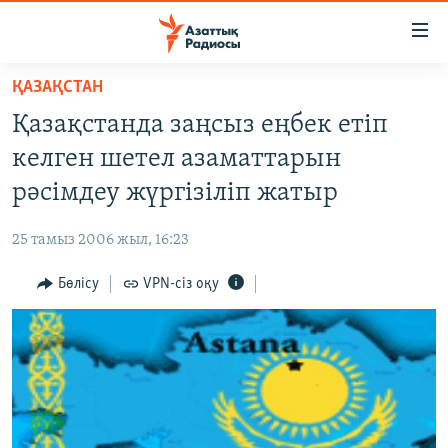
Accessibility
links
Skip
ҚАЗАҚСТАН
to
ЖАҢАЛЫҚТАР
Қазақстанда заңсыз еңбек етіп
main
САЯСАТ
content
келген шетел азаматтарын
AZATTYQTV
Skip
рәсімдеу жүргізіліп жатыр
to
ҚАҢТАР ОҚИҒАСЫ
main
25 тамыз 2006 жыл, 16:23
АДАМ ҚҰҚЫҚТАРЫ
Navigation
Skip
Бөлісу
VPN-сіз оқу
ӘЛЕУМЕТ
to
ӘЛЕМ
Search
АРНАЙЫ ЖОБАЛАР
Русский