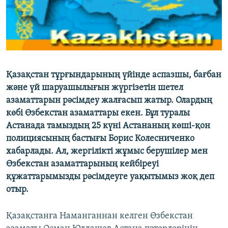
ЖАЗЫЛЫҢЫЗ
Басқа тілдерде
Қазақстан тұрғындарының үйінде аспазшы, бағбан
және үй шаруашылығын жүргізетін шетел
азаматтарын рәсімдеу жалғасып жатыр. Олардың
көбі Өзбекстан азаматтары екен. Бұл туралы
Астанада тамыздың 25 күні Астананың көші-қон
полициясының бастығы Борис Колесниченко
хабарлады. Ал, жергілікті жұмыс берушілер мен
Өзбекстан азаматтарының кейбіреуі
құжаттарымызды рәсімдеуге уақытымыз жоқ деп
отыр.
Қазақстанға Наманганнан келген Өзбекстан