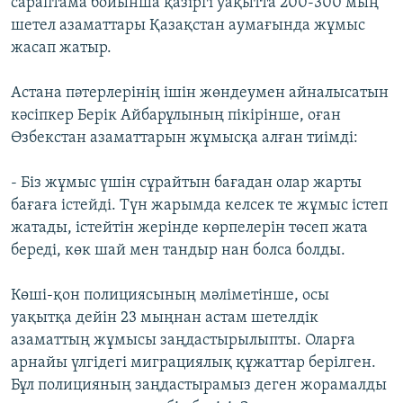
сараптама бойынша қазіргі уақытта 200-300 мың
шетел азаматтары Қазақстан аумағында жұмыс
жасап жатыр.
Астана пәтерлерінің ішін жөндеумен айналысатын
кәсіпкер Берік Айбарұлының пікірінше, оған
Өзбекстан азаматтарын жұмысқа алған тиімді:
- Біз жұмыс үшін сұрайтын бағадан олар жарты
бағаға істейді. Түн жарымда келсек те жұмыс істеп
жатады, істейтін жерінде көрпелерін төсеп жата
береді, көк шай мен тандыр нан болса болды.
Көші-қон полициясының мәліметінше, осы
уақытқа дейін 23 мыңнан астам шетелдік
азаматтың жұмысы заңдастырылыпты. Оларға
арнайы үлгідегі миграциялық құжаттар берілген.
Бұл полицияның заңдастырамыз деген жорамалды