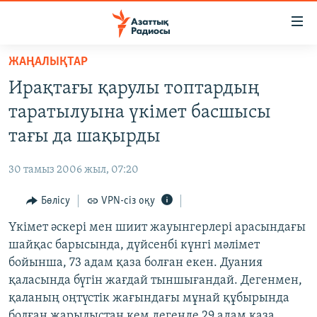
Accessibility
links
Skip
ЖАҢАЛЫҚТАР
to
ЖАҢАЛЫҚТАР
Ирақтағы қарулы топтардың
main
САЯСАТ
content
таратылуына үкімет басшысы
AZATTYQTV
Skip
тағы да шақырды
to
ҚАҢТАР ОҚИҒАСЫ
main
30 тамыз 2006 жыл, 07:20
АДАМ ҚҰҚЫҚТАРЫ
Navigation
Skip
Бөлісу
VPN-сіз оқу
ӘЛЕУМЕТ
to
Үкімет әскері мен шиит жауынгерлері арасындағы
ӘЛЕМ
Search
шайқас барысында, дүйсенбі күнгі мәлімет
АРНАЙЫ ЖОБАЛАР
бойынша, 73 адам қаза болған екен. Дуания
қаласында бүгін жағдай тыншығандай. Дегенмен,
Русский
қаланың оңтүстік жағындағы мұнай құбырында
болған жарылыстан кем дегенде 29 адам қаза