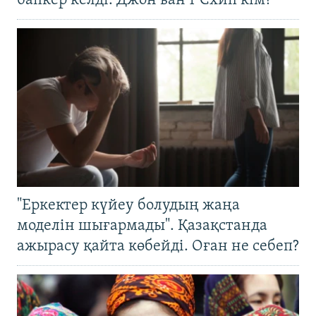
бапкер келді. Джон ван’т Схип кім?
"Еркектер күйеу болудың жаңа
моделін шығармады". Қазақстанда
ажырасу қайта көбейді. Оған не себеп?