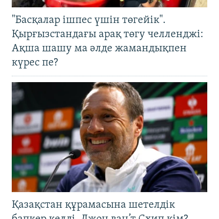
"Басқалар ішпес үшін төгейік".
Қырғызстандағы арақ төгу челленджі:
Ақша шашу ма әлде жамандықпен
күрес пе?
Қазақстан құрамасына шетелдік