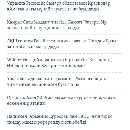
Украина Ресейдің Самара облысы мен Краснодар
аймағындағы мұнай зауытына шабуылдады
Қайрат Сатыбалдыға тиесілі "Байсат" базары бір
жылдан кейін аукционда сатылды
АҚШ сенаты Ресейге санкция салатын "Линдси Грэм
заң жобасын" мақұлдады
Wildberries қоймаларының бір бөлігін "Қазақстан,
Өзбекстан және Беларуське көшірмек"
YouTube видеохостинг қызметі "Русская община"
ұйымының екі арнасын бұғаттады
Орталық Азия 2025 жылы әлемде туризм ең жылдам
өскен өңір атанды
Пашинян: Армения Еуроодақ пен ЕАЭО-ның бірін
таңдау жайлы референдум өткізбейді