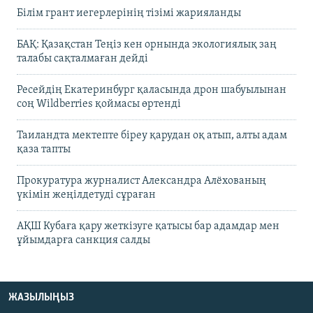
Білім грант иегерлерінің тізімі жарияланды
БАҚ: Қазақстан Теңіз кен орнында экологиялық заң
талабы сақталмаған дейді
Ресейдің Екатеринбург қаласында дрон шабуылынан
соң Wildberries қоймасы өртенді
Таиландта мектепте біреу қарудан оқ атып, алты адам
қаза тапты
Прокуратура журналист Александра Алёхованың
үкімін жеңілдетуді сұраған
АҚШ Кубаға қару жеткізуге қатысы бар адамдар мен
ұйымдарға санкция салды
ЖАЗЫЛЫҢЫЗ