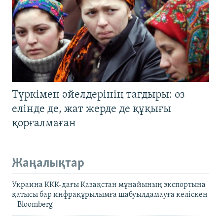
Түркімен әйелдерінің тағдыры: өз
елінде де, жат жерде де құқығы
қорғалмаған
Жаңалықтар
Украина КҚК-дағы Қазақстан мұнайының экспортына
қатысы бар инфрақұрылымға шабуылдамауға келіскен
– Bloomberg