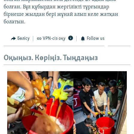
ЖАЗЫЛЫҢЫЗ
болған. Бұл құбырдан жергілікті тұрғындар
бірнеше жылдан бері мұнай алып келе жатқан
болатын.
Басқа тілдерде
Бөлісу
VPN-сіз оқу
Follow us
Оқыңыз. Көріңіз. Тыңдаңыз