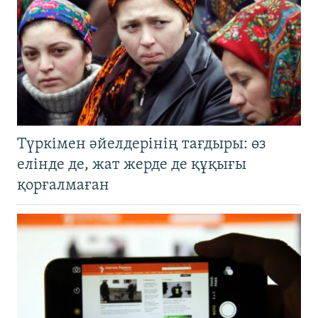
Түркімен әйелдерінің тағдыры: өз
елінде де, жат жерде де құқығы
қорғалмаған