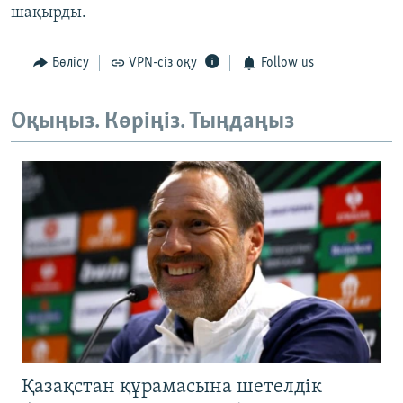
шақырды.
ЖАЗЫЛЫҢЫЗ
Бөлісу
VPN-сіз оқу
Follow us
Басқа тілдерде
Оқыңыз. Көріңіз. Тыңдаңыз
Қазақстан құрамасына шетелдік