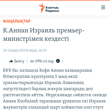
Accessibility
links
Skip
ЖАҢАЛЫҚТАР
to
ЖАҢАЛЫҚТАР
К.Аннан Израиль премьер-
main
САЯСАТ
content
министрімен кездесті
AZATTYQTV
Skip
to
30 тамыз 2006 жыл, 16:10
ҚАҢТАР ОҚИҒАСЫ
main
АДАМ ҚҰҚЫҚТАРЫ
Бөлісу
VPN-сіз оқу
Navigation
Skip
ӘЛЕУМЕТ
БҰҰ бас хатшысы Кофи Аннан халықаралық
to
бітімгершілік күштерінің 5 мың өкілі
ӘЛЕМ
Search
орналастырылғанда Израиль Ливанның
АРНАЙЫ ЖОБАЛАР
оңтүстігіндегі барлық әскерін шығарады деп
үміттенетінін айтты. Иерусалимде сөйлеген сөзінде
Русский
Аннан Хизбаллаһ тарапынан ұрланған екі Израиль
жауынгерін ешқандай шарт қоймастан азат етуге