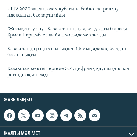
UEFA 2030 жылғы әлем кубогына бойкот жариялау
идеясынан бас тартпайды
"Жосықсыз ұстау". Қазақстанның адам құқығы бюросы
Ермек Нарымбаев жайлы мәлімдеме жасады
Қазақстанда рақымшылықпен 1,5 мың адам қамаудан
босап шықты
Қазақстан мектептерінде ЖИ, цифрлық қауіпсіздік пән
ретінде оқытылады
ЖАЗЫЛЫҢЫЗ
ЖАЛПЫ МӘЛІМЕТ