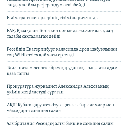
таңдау жайлы референдум өткізбейді
Білім грант иегерлерінің тізімі жарияланды
БАҚ: Қазақстан Теңіз кен орнында экологиялық заң
талабы сақталмаған дейді
Ресейдің Екатеринбург қаласында дрон шабуылынан
соң Wildberries қоймасы өртенді
Таиландта мектепте біреу қарудан оқ атып, алты адам
қаза тапты
Прокуратура журналист Александра Алёхованың
үкімін жеңілдетуді сұраған
АҚШ Кубаға қару жеткізуге қатысы бар адамдар мен
ұйымдарға санкция салды
Ұлыбритания Ресейдің алты банкіне санкция салды