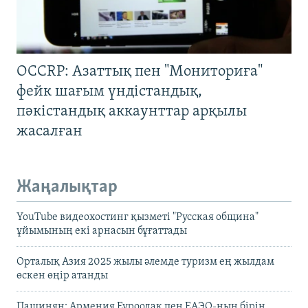
OCCRP: Азаттық пен "Мониториға"
фейк шағым үндістандық,
пәкістандық аккаунттар арқылы
жасалған
Жаңалықтар
YouTube видеохостинг қызметі "Русская община"
ұйымының екі арнасын бұғаттады
Орталық Азия 2025 жылы әлемде туризм ең жылдам
өскен өңір атанды
Пашинян: Армения Еуроодақ пен ЕАЭО-ның бірін