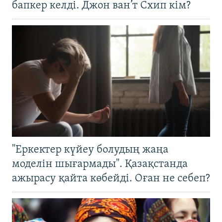
бапкер келді. Джон ван’т Схип кім?
"Еркектер күйеу болудың жаңа
моделін шығармады". Қазақстанда
ажырасу қайта көбейді. Оған не себеп?