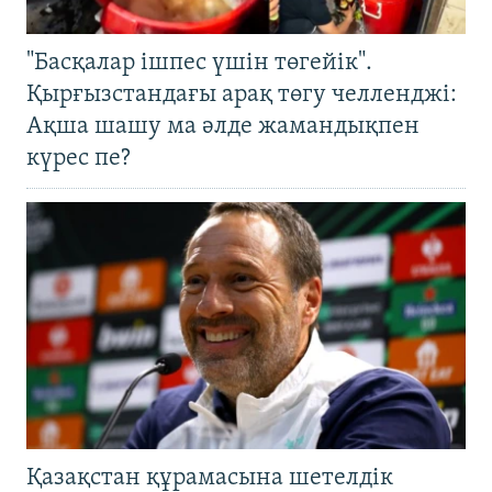
"Басқалар ішпес үшін төгейік".
Қырғызстандағы арақ төгу челленджі:
Ақша шашу ма әлде жамандықпен
күрес пе?
Қазақстан құрамасына шетелдік