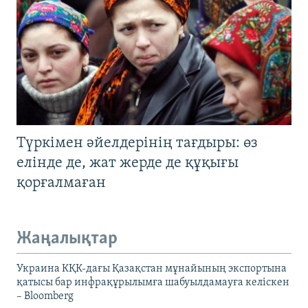
Түркімен әйелдерінің тағдыры: өз
елінде де, жат жерде де құқығы
қорғалмаған
Жаңалықтар
Украина КҚК-дағы Қазақстан мұнайының экспортына
қатысы бар инфрақұрылымға шабуылдамауға келіскен
– Bloomberg