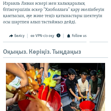
Израиль Ливан әскері мен халықаралық
ЖАЗЫЛЫҢЫЗ
бітімгершілік әскер "Хизболлаға" қару әкелінбеуін
қамтысын, әуе және теңіз қатынастары шектеуін
осы шартпен алып тастаймыз дейді.
Басқа тілдерде
Бөлісу
VPN-сіз оқу
Follow us
Оқыңыз. Көріңіз. Тыңдаңыз