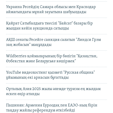
Украина Ресейдің Самара облысы мен Краснодар
аймағындағы мұнай зауытына шабуылдады
Қайрат Сатыбалдыға тиесілі "Байсат" базары бір
жылдан кейін аукционда сатылды
АҚШ сенаты Ресейге санкция салатын "Линдси Грэм
заң жобасын" мақұлдады
Wildberries қоймаларының бір бөлігін "Қазақстан,
Өзбекстан және Беларуське көшірмек"
YouTube видеохостинг қызметі "Русская община"
ұйымының екі арнасын бұғаттады
Орталық Азия 2025 жылы әлемде туризм ең жылдам
өскен өңір атанды
Пашинян: Армения Еуроодақ пен ЕАЭО-ның бірін
таңдау жайлы референдум өткізбейді