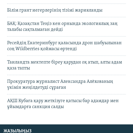
Білім грант иегерлерінің тізімі жарияланды
БАҚ: Қазақстан Теңіз кен орнында экологиялық заң
талабы сақталмаған дейді
Ресейдің Екатеринбург қаласында дрон шабуылынан
соң Wildberries қоймасы өртенді
Таиландта мектепте біреу қарудан оқ атып, алты адам
қаза тапты
Прокуратура журналист Александра Алёхованың
үкімін жеңілдетуді сұраған
АҚШ Кубаға қару жеткізуге қатысы бар адамдар мен
ұйымдарға санкция салды
ЖАЗЫЛЫҢЫЗ