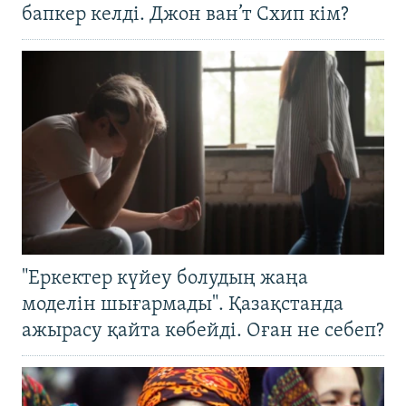
бапкер келді. Джон ван’т Схип кім?
"Еркектер күйеу болудың жаңа
моделін шығармады". Қазақстанда
ажырасу қайта көбейді. Оған не себеп?