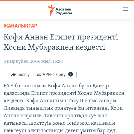
Accessibility
links
Skip
ЖАҢАЛЫҚТАР
to
ЖАҢАЛЫҚТАР
Кофи Аннан Египет президенті
main
САЯСАТ
content
Хосни Мубаракпен кездесті
AZATTYQTV
Skip
to
5 қыркүйек 2006 жыл, 16:23
ҚАҢТАР ОҚИҒАСЫ
main
АДАМ ҚҰҚЫҚТАРЫ
Бөлісу
VPN-сіз оқу
Navigation
Skip
ӘЛЕУМЕТ
БҰҰ бас хатшысы Кофи Аннан бүгін Қайыр
to
қаласында Египет президенті Хосни Мубаракпен
ӘЛЕМ
Search
кездесті. Кофи Аннанның Таяу Шығыс сапары
АРНАЙЫ ЖОБАЛАР
Ливанда тыныштық орнатуға бағытталған. Кофи
Аннан Израиль Ливанға орнатқан әуе жол
Русский
қатынасы шектеуін және теңіз жол қатынасы
шектеуін алып тастайды деген үмітім бар деді.