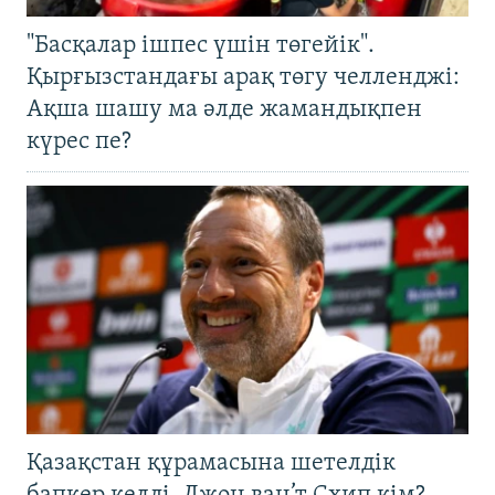
"Басқалар ішпес үшін төгейік".
Қырғызстандағы арақ төгу челленджі:
Ақша шашу ма әлде жамандықпен
күрес пе?
Қазақстан құрамасына шетелдік