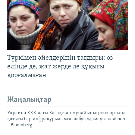
Түркімен әйелдерінің тағдыры: өз
елінде де, жат жерде де құқығы
қорғалмаған
Жаңалықтар
Украина КҚК-дағы Қазақстан мұнайының экспортына
қатысы бар инфрақұрылымға шабуылдамауға келіскен
– Bloomberg