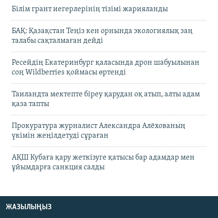
Білім грант иегерлерінің тізімі жарияланды
БАҚ: Қазақстан Теңіз кен орнында экологиялық заң
талабы сақталмаған дейді
Ресейдің Екатеринбург қаласында дрон шабуылынан
соң Wildberries қоймасы өртенді
Таиландта мектепте біреу қарудан оқ атып, алты адам
қаза тапты
Прокуратура журналист Александра Алёхованың
үкімін жеңілдетуді сұраған
АҚШ Кубаға қару жеткізуге қатысы бар адамдар мен
ұйымдарға санкция салды
ЖАЗЫЛЫҢЫЗ