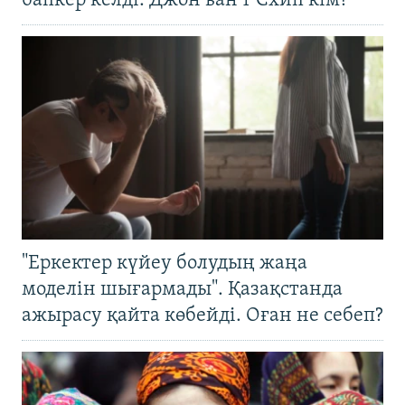
бапкер келді. Джон ван’т Схип кім?
"Еркектер күйеу болудың жаңа
моделін шығармады". Қазақстанда
ажырасу қайта көбейді. Оған не себеп?