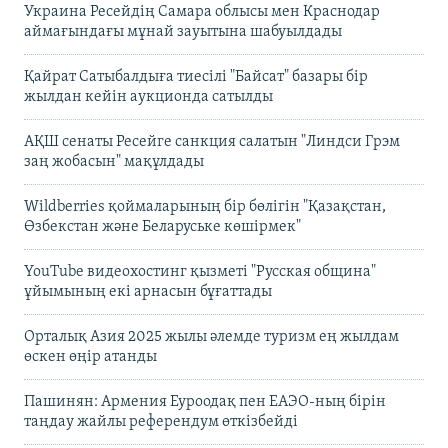
Украина Ресейдің Самара облысы мен Краснодар
аймағындағы мұнай зауытына шабуылдады
Қайрат Сатыбалдыға тиесілі "Байсат" базары бір
жылдан кейін аукционда сатылды
АҚШ сенаты Ресейге санкция салатын "Линдси Грэм
заң жобасын" мақұлдады
Wildberries қоймаларының бір бөлігін "Қазақстан,
Өзбекстан және Беларуське көшірмек"
YouTube видеохостинг қызметі "Русская община"
ұйымының екі арнасын бұғаттады
Орталық Азия 2025 жылы әлемде туризм ең жылдам
өскен өңір атанды
Пашинян: Армения Еуроодақ пен ЕАЭО-ның бірін
таңдау жайлы референдум өткізбейді