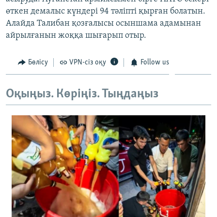
ЖАЗЫЛЫҢЫЗ
өткен демалыс күндері 94 тәліпті қырған болатын.
Алайда Талибан қозғалысы осыншама адамынан
айрылғанын жоққа шығарып отыр.
Басқа тілдерде
Бөлісу
VPN-сіз оқу
Follow us
Оқыңыз. Көріңіз. Тыңдаңыз