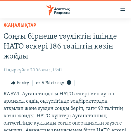
Accessibility
links
Skip
ЖАҢАЛЫҚТАР
to
ЖАҢАЛЫҚТАР
Соңғы бірнеше тәуліктің ішінде
main
САЯСАТ
content
НАТО әскері 186 тәліптің көзін
AZATTYQTV
Skip
жойды
to
ҚАҢТАР ОҚИҒАСЫ
main
11 қыркүйек 2006 жыл, 16:41
АДАМ ҚҰҚЫҚТАРЫ
Navigation
Skip
Бөлісу
VPN-сіз оқу
ӘЛЕУМЕТ
to
КАБУЛ: Ауғанстандағы НАТО әскері мен ауған
ӘЛЕМ
Search
армиясы елдің оңтүстігінде зеңбіректерден
АРНАЙЫ ЖОБАЛАР
атқылап және әуеден соққы беріп, тағы 92 тәліптің
көзін жойды. НАТО күштері Ауғанстанның
Русский
оңтүстігінде ауқымды соғыс операциясын жүзеге
асыруда. Ауғанстан армиясымен бірге НАТО әскері