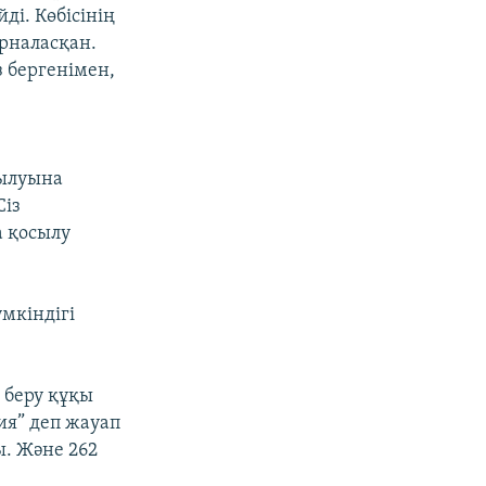
ді. Көбісінің
орналасқан.
 бергенімен,
сылуына
Сіз
а қосылу
үмкіндігі
 беру құқы
ия” деп жауап
. Және 262