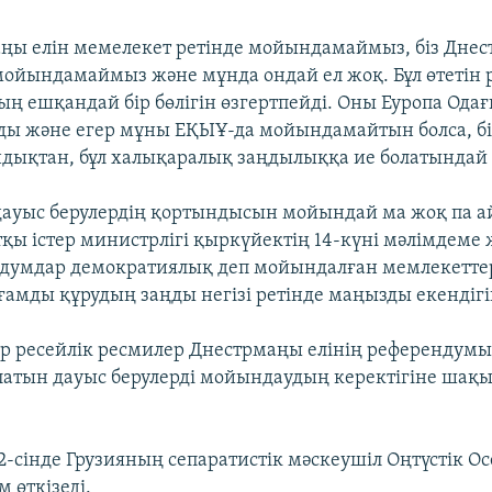
аңы елін мемелекет ретінде мойындамаймыз, біз Дн
н мойындамаймыз және мұнда ондай ел жоқ. Бұл өтетін
ң ешқандай бір бөлігін өзгертпейді. Оны Еуропа Одағ
ы және егер мұны ЕҚЫҰ-да мойындамайтын болса, бі
ондықтан, бұл халықаралық заңдылыққа ие болатындай 
 дауыс берулердің қортындысын мойындай ма жоқ па а
тқы істер министрлігі қыркүйектің 14-күні мәлімдеме
ндумдар демократиялық деп мойындалған мемлекетте
ғамды құрудың заңды негізі ретінде маңызды екендігі
ір ресейлік ресмилер Днестрмаңы елінің референдумы
олатын дауыс берулерді мойындаудың керектігіне шақ
-сінде Грузияның сепаратистік мәскеушіл Оңтүстік О
 өткізеді.