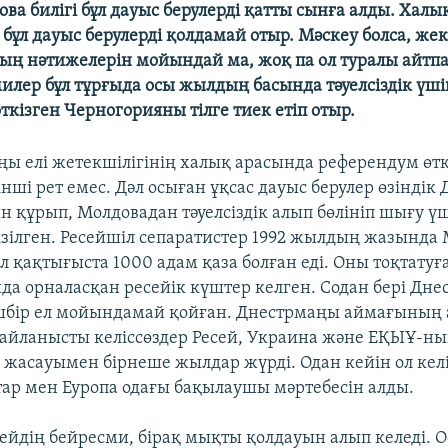
ва билігі бұл дауыс берулерді қатты сынға алды. Хал
бұл дауыс берулерді қолдамай отыр. Мәскеу болса, жек
ң нәтижелерін мойындай ма, жоқ па ол туралы айтпа
милер бұл тұрғыда осы жылдың басында тәуелсіздік үші
кізген Черногорияны тілге тиек етіп отыр.
ңы елі жетекшілігінің халық арасында референдум өтк
нші рет емес. Дәл осыған ұқсас дауыс берулер өзіндік 
 құрып, Молдовадан тәуелсіздік алып бөлініп шығу үш
зілген. Ресейшіл сепаратистер 1992 жылдың жазында
л қақтығыста 1000 адам қаза болған еді. Оны тоқтатуғ
а орналасқан ресейік күштер келген. Содан бері Дн
шбір ел мойындамай қойған. Днестрмаңы аймағының
байланысты келіссөздер Ресей, Украина және ЕҚЫҰ-н
жасауымен бірнеше жылдар жүрді. Одан кейін ол келі
ар мен Еуропа одағы бақылаушы мәртебесін алды.
сейдің бейресми, бірақ мықты қолдауын алып келеді. О