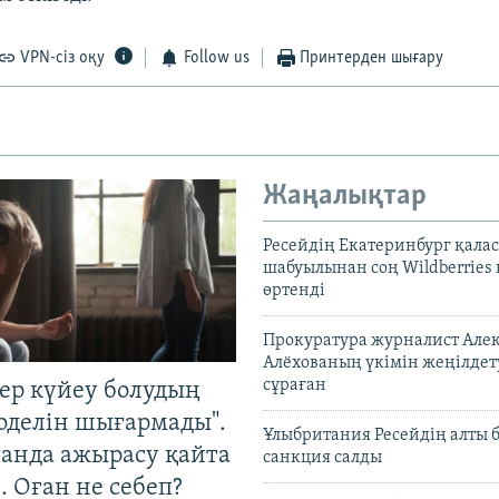
VPN-сіз оқу
Follow us
Принтерден шығару
Жаңалықтар
Ресейдің Екатеринбург қала
шабуылынан соң Wildberries
өртенді
Прокуратура журналист Але
Алёхованың үкімін жеңілдет
сұраған
тер күйеу болудың
оделін шығармады".
Ұлыбритания Ресейдің алты 
танда ажырасу қайта
санкция салды
. Оған не себеп?