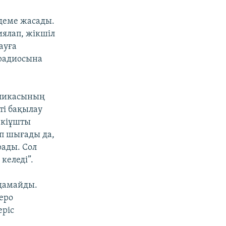
мдеме жасады.
ялап, жікшіл
ауға
радиосына
бликасының
ті бақылау
 екіұшты
ып шығады да,
рады. Сол
келеді”.
лдамайды.
еро
еріс