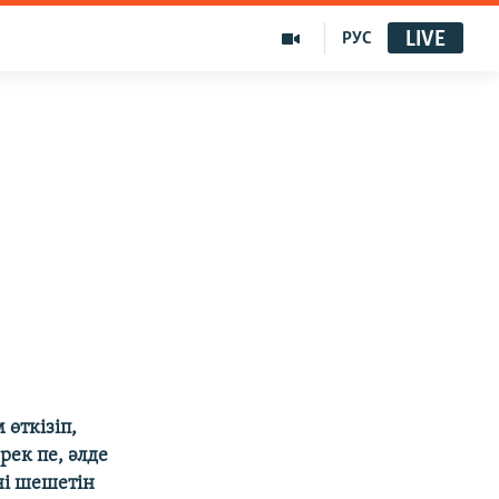
LIVE
РУС
өткізіп,
рек пе, әлде
ні шешетін