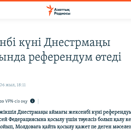
нбі күні Днестрмаңы
ында референдум өтеді
6 жыл, 18:11
VPN-сіз оқу
ікшіл Днестрмаңы аймағы жексенбі күні референдум 
ей Федерациясына қосылу үшін тәуелсіз болып қалу ке
 қойып, Молдоваға қайта қосылу қажет пе деген мәселе