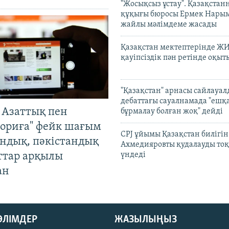
"Жосықсыз ұстау". Қазақста
құқығы бюросы Ермек Нары
жайлы мәлімдеме жасады
Қазақстан мектептерінде Ж
қауіпсіздік пән ретінде оқы
"Қазақстан" арнасы сайлауа
дебаттағы сауалнамада "ешқ
 Азаттық пен
бұрмалау болған жоқ" дейді
ориға" фейк шағым
CPJ ұйымы Қазақстан билігі
андық, пәкістандық
Ахмедияровты қудалауды тоқ
ттар арқылы
үндеді
ан
БӨЛІМДЕР
ЖАЗЫЛЫҢЫЗ