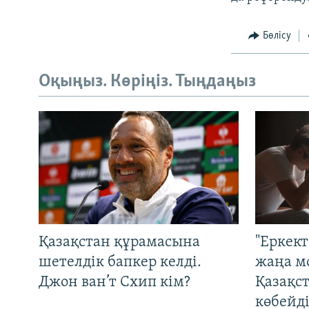
Бөлісу
Оқыңыз. Көріңіз. Тыңдаңыз
Қазақстан құрамасына
"Еркек
шетелдік бапкер келді.
жаңа м
Джон ван’т Схип кім?
Қазақс
көбейді