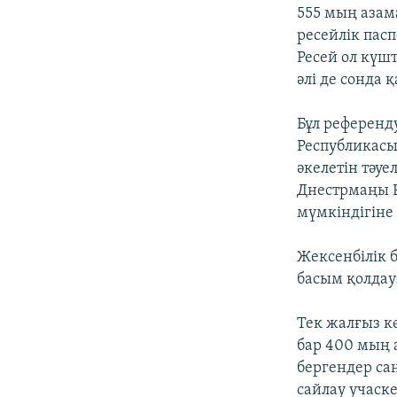
555 мың азама
ресейлік пас
Ресей ол күш
әлі де сонда 
Бұл референд
Республикасы
әкелетін тәуел
Днестрмаңы Р
мүмкіндігіне 
Жексенбілік б
басым қолдауғ
Тек жалғыз к
бар 400 мың 
бергендер са
сайлау учаск