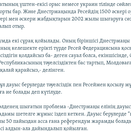
тының үштен-екісі орыс немесе украин тілінде сөйлей
порты бар. Және Днестрмаңында Ресейдің 1500 әскері 
тері мен әскери жабдықтарын 2002 жылы шығаруға сөз
қалып отыр.
умда екі сұрақ қойылады. Оның біріншісі Днестрмаңы
ның келешекте ерікті түрде Ресей Федерациясына қо
сіздігін қолдайсыз ба- деген сауал болса, екіншісінде, 
еспубликасының тәуелсіздіктен бас тартып, Молдовағ
қалай қарайсыз,- делінген.
ұл дауыс берулерде тәуелсіздік пен Ресеймен қосылу м
а ие болады деп күтілуде.
өлденең шығатын проблема -Днестрмаңы елінің дауыс
адамы шетелге жұмыс іздеп кеткен. Дауыс берулерде “
ны 50 пайыздан асса ғана референдум жарамды болады
есі алдын-ала дайындалып қойылған.