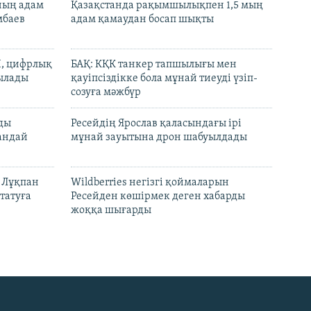
нның адам
Қазақстанда рақымшылықпен 1,5 мың
мбаев
адам қамаудан босап шықты
И, цифрлық
БАҚ: КҚК танкер тапшылығы мен
тылады
қауіпсіздікке бола мұнай тиеуді үзіп-
созуға мәжбүр
лды
Ресейдің Ярослав қаласындағы ірі
андай
мұнай зауытына дрон шабуылдады
н Лұқпан
Wildberries негізгі қоймаларын
татуға
Ресейден көшірмек деген хабарды
жоққа шығарды