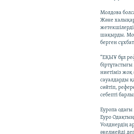
Молдова болс
Және халықар
жетекшілерді
шақырды. Мо
берген сұхба
“ЕҚЫҰ бұл р
біртұтастығы 
ниетіміз жоқ 
сауалдарды қ
сөйтіп, рефер
себепті барлы
Еуропа одағы
Еуро Одақтың
Уолднердің а
әкелмейді де