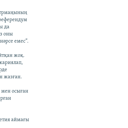
естрмаңының
 референдум
ы да
з оны
нәрсе емес”.
йтқан жоқ.
 жариялап,
рде
н жазған.
 мен осыған
ырған
сетия аймағы