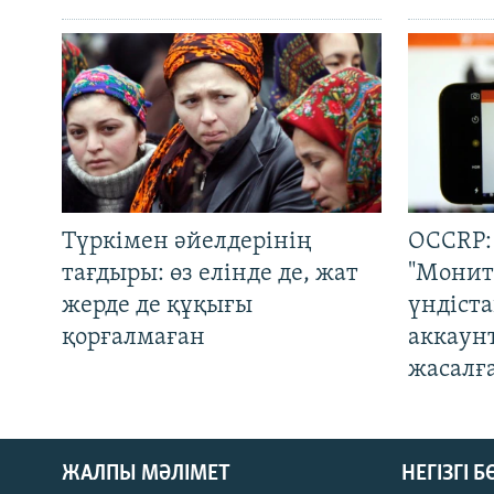
Түркімен әйелдерінің
OCCRP:
тағдыры: өз елінде де, жат
"Монит
жерде де құқығы
үндіст
қорғалмаған
аккаун
жасалғ
ЖАЛПЫ МӘЛІМЕТ
НЕГІЗГІ 