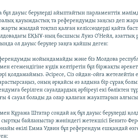
а бұл дауыс берулерді айыптайтын парламенттік мәлі
алық қауымдастық та референдумды заңсыз деп жари
 жарты жылдай тоқтап қалған келіссөздерді қайта баст
лдовадағы ЕҚЫҰ-ның басшысы Луиз О’Нейл, азаттық 
тында ол дауыс берулер заңға қайшы деген:
еферендумды мойындамайды және біз Молдова респу
мен егемендігіне күдік келтіретін бұл біржақты әрекет
әрі қолдамаймыз. Әсіресе, Сіз ойдан-ойға жетелейтін
арастырсаңыз, оның әрқайсы өз алдына бір сұрақ бол
ендумға берілген сауалдардың әрбіреуі екі бөліктен тұ
ғы 4 сауал болады да олар қалаған жауаптарын алғысы 
 мен Құрама Штатар сондай ақ бұл дауыс берулерді қо
 сыртқы байланыстар жөніндегі жетекшісі Бенито Фер
рнайы өкілі Емма Удвин бұл референдум ешқандай өзг
ген: