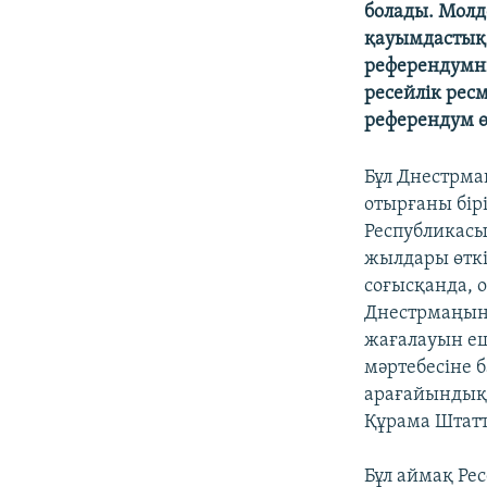
болады. Молдо
қауымдастық 
референдумны
ресейлік рес
референдум өт
Бұл Днестрма
отырғаны бірі
Республикасын
жылдары өткі
соғысқанда, о
Днестрмаңынд
жағалауын е
мәртебесіне 
арағайындық 
Құрама Штатт
Бұл аймақ Ре