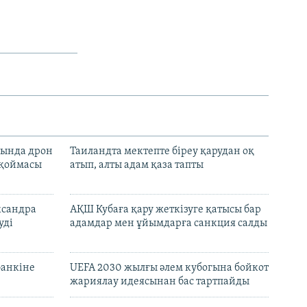
сында дрон
Таиландта мектепте біреу қарудан оқ
 қоймасы
атып, алты адам қаза тапты
ксандра
АҚШ Кубаға қару жеткізуге қатысы бар
уді
адамдар мен ұйымдарға санкция салды
банкіне
UEFA 2030 жылғы әлем кубогына бойкот
жариялау идеясынан бас тартпайды