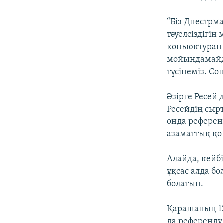
“Біз Днестрм
тәуелсіздігі
коньюктураны
мойындамайд
түсінеміз. С
Әзірге Ресей
Ресейдің сыр
онда рефере
азаматтық қо
Алайда, кейб
ұқсас алда б
болатын.
Қарашаның 12
да референдум