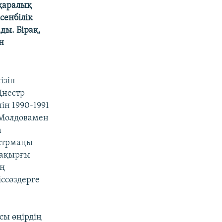
ықаралық
сенбілік
ды. Бірақ,
н
ізіп
Днестр
ін 1990-1991
 Молдовамен
а
естрмаңы
 ақырғы
ың
ссөздерге
сы өңірдің