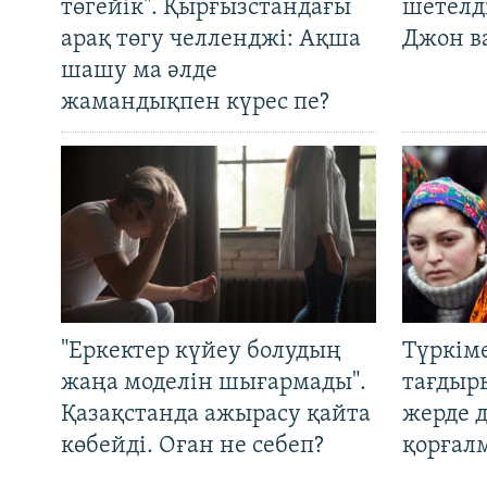
төгейік". Қырғызстандағы
шетелді
арақ төгу челленджі: Ақша
Джон ва
шашу ма әлде
жамандықпен күрес пе?
"Еркектер күйеу болудың
Түркім
жаңа моделін шығармады".
тағдыры
Қазақстанда ажырасу қайта
жерде 
көбейді. Оған не себеп?
қорғал