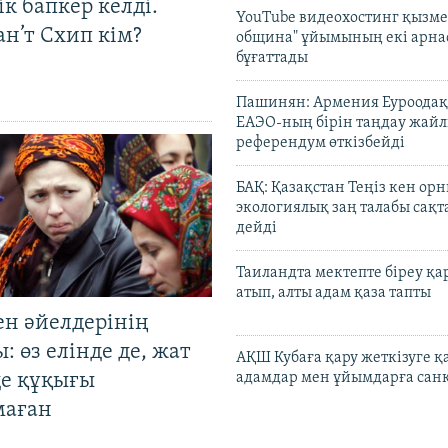
к бапкер келді.
YouTube видеохостинг қызмет
н’т Схип кім?
община" ұйымының екі арн
бұғаттады
Пашинян: Армения Еуроодақ
ЕАЭО-ның бірін таңдау жай
референдум өткізбейді
БАҚ: Қазақстан Теңіз кен ор
экологиялық заң талабы сақ
дейді
Таиландта мектепте біреу қа
атып, алты адам қаза тапты
ен әйелдерінің
: өз елінде де, жат
АҚШ Кубаға қару жеткізуге қ
де құқығы
адамдар мен ұйымдарға сан
маған