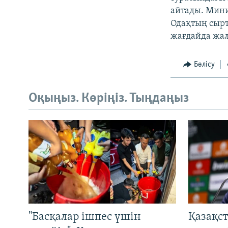
айтады. Мини
Одақтың сырт
жағдайда жал
Бөлісу
Оқыңыз. Көріңіз. Тыңдаңыз
"Басқалар ішпес үшін
Қазақс