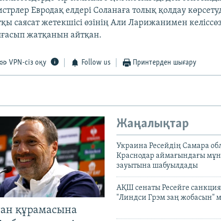
стрлер Евродақ елдері Соланаға толық қолдау көрсетуд
қы саясат жетекшісі өзінің Али Ларижанимен келіссө
ғасып жатқанын айтқан.
VPN-сіз оқу
Follow us
Принтерден шығару
Жаңалықтар
Украина Ресейдің Самара об
Краснодар аймағындағы мұ
зауытына шабуылдады
АҚШ сенаты Ресейге санкция
"Линдси Грэм заң жобасын" 
тан құрамасына