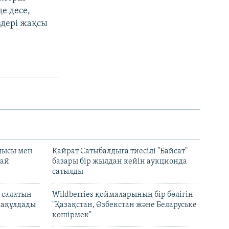
е десе,
здері жақсы
лысы мен
Қайрат Сатыбалдыға тиесілі "Байсат"
най
базары бір жылдан кейін аукционда
сатылды
 салатын
Wildberries қоймаларының бір бөлігін
мақұлдады
"Қазақстан, Өзбекстан және Беларуське
көшірмек"