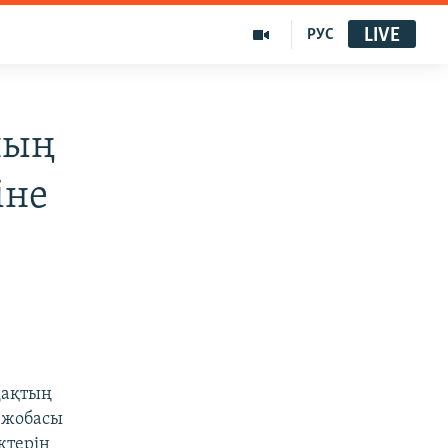
LIVE
РУС
ның
іне
дақтың
 жобасы
ктерін