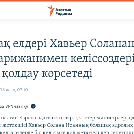
ақ елдері Хавьер Солана
арижанимен келіссөздер
 қолдау көрсетеді
06 жыл, 07:10
VPN-сіз оқу
налған Европа одағының сыртқы істер министрлері о
т жетекшісі Хавьер Солана Иранның болашақ ядролық
еліссөздерде бір келісімге қол жеткізеді деп сенетінді