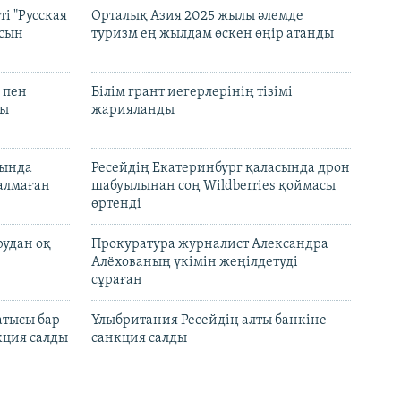
і "Русская
Орталық Азия 2025 жылы әлемде
асын
туризм ең жылдам өскен өңір атанды
 пен
Білім грант иегерлерінің тізімі
лы
жарияланды
нында
Ресейдің Екатеринбург қаласында дрон
талмаған
шабуылынан соң Wildberries қоймасы
өртенді
рудан оқ
Прокуратура журналист Александра
Алёхованың үкімін жеңілдетуді
сұраған
атысы бар
Ұлыбритания Ресейдің алты банкіне
кция салды
санкция салды