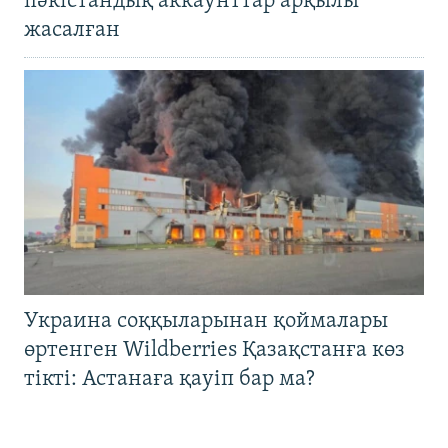
пәкістандық аккаунттар арқылы
жасалған
Украина соққыларынан қоймалары
өртенген Wildberries Қазақстанға көз
тікті: Астанаға қауіп бар ма?