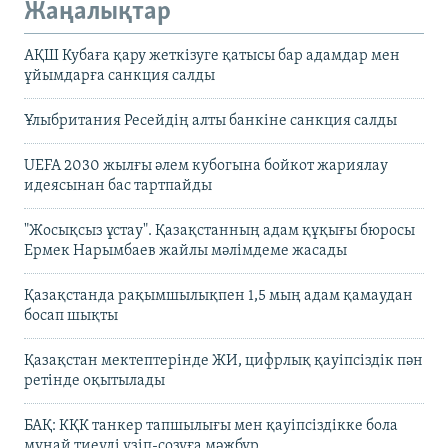
Жаңалықтар
АҚШ Кубаға қару жеткізуге қатысы бар адамдар мен
ұйымдарға санкция салды
Ұлыбритания Ресейдің алты банкіне санкция салды
UEFA 2030 жылғы әлем кубогына бойкот жариялау
идеясынан бас тартпайды
"Жосықсыз ұстау". Қазақстанның адам құқығы бюросы
Ермек Нарымбаев жайлы мәлімдеме жасады
Қазақстанда рақымшылықпен 1,5 мың адам қамаудан
босап шықты
Қазақстан мектептерінде ЖИ, цифрлық қауіпсіздік пән
ретінде оқытылады
БАҚ: КҚК танкер тапшылығы мен қауіпсіздікке бола
мұнай тиеуді үзіп-созуға мәжбүр