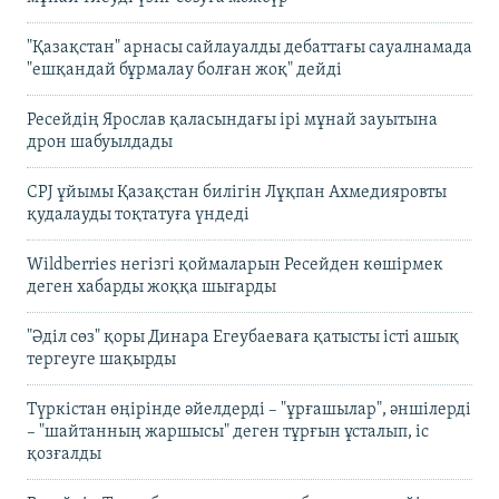
"Қазақстан" арнасы сайлауалды дебаттағы сауалнамада
"ешқандай бұрмалау болған жоқ" дейді
Ресейдің Ярослав қаласындағы ірі мұнай зауытына
дрон шабуылдады
CPJ ұйымы Қазақстан билігін Лұқпан Ахмедияровты
қудалауды тоқтатуға үндеді
Wildberries негізгі қоймаларын Ресейден көшірмек
деген хабарды жоққа шығарды
"Әділ сөз" қоры Динара Егеубаеваға қатысты істі ашық
тергеуге шақырды
Түркістан өңірінде әйелдерді – "ұрғашылар", әншілерді
– "шайтанның жаршысы" деген тұрғын ұсталып, іс
қозғалды