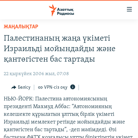
Accessibility
links
Skip
ЖАҢАЛЫҚТАР
to
ЖАҢАЛЫҚТАР
Палестинаның жаңа үкіметі
main
САЯСАТ
content
Израильді мойындайды және
AZATTYQTV
Skip
қантөгістен бас тартады
to
ҚАҢТАР ОҚИҒАСЫ
main
22 қыркүйек 2006 жыл, 07:08
АДАМ ҚҰҚЫҚТАРЫ
Navigation
Skip
Бөлісу
VPN-сіз оқу
ӘЛЕУМЕТ
to
НЬЮ-ЙОРК: Палестина автономиясының
ӘЛЕМ
Search
президенті Махмуд Аббас: “Автономияның
АРНАЙЫ ЖОБАЛАР
келешекте құрылатын ұлттық бірлік үкіметі
Израильді мемлекет ретінде мойындайды және
Русский
қантөгістен бас тартады”, -деп мәлімдеді. Өзі
бастаған ФАТХ қозғалысы ұлтты біріктіретін үкімет