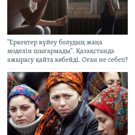
"Еркектер күйеу болудың жаңа
моделін шығармады". Қазақстанда
ажырасу қайта көбейді. Оған не себеп?