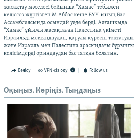
ЖАЗЫЛЫҢЫЗ
жасақтау мәселесі бойынша “Хамас” тобымен
келіссөз жүргізген М.Аббас кеше БҰҰ-ының Бас
Ассамблеясында осындай уәде берді. Алғашқыда
“Хамас” ұйымы жасақтаған Палестина үкіметі
Басқа тілдерде
Израильді мойындаудан, қарулы күресін тоқтатуды
және Израиль мен Палестина арасындағы бұрынғы
келісімдерді орындаудан бас татқан болатын.
Бөлісу
VPN-сіз оқу
Follow us
Оқыңыз. Көріңіз. Тыңдаңыз