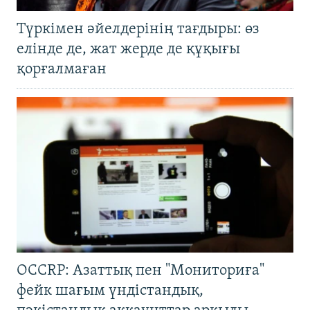
Түркімен әйелдерінің тағдыры: өз
елінде де, жат жерде де құқығы
қорғалмаған
OCCRP: Азаттық пен "Мониториға"
фейк шағым үндістандық,