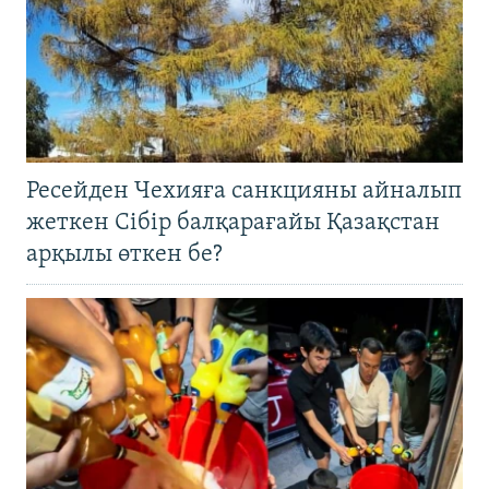
Ресейден Чехияға санкцияны айналып
жеткен Сібір балқарағайы Қазақстан
арқылы өткен бе?