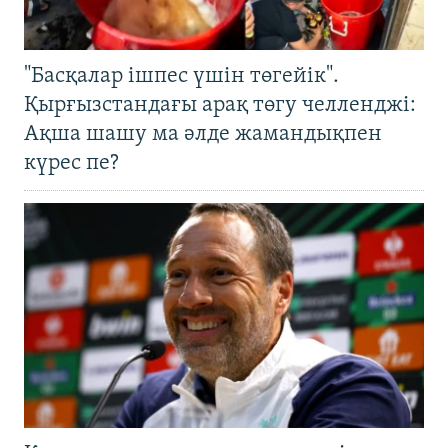
"Басқалар ішпес үшін төгейік".
Қырғызстандағы арақ төгу челленджі:
Ақша шашу ма әлде жамандықпен
күрес пе?