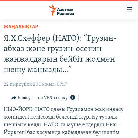
Accessibility
links
Skip
ЖАҢАЛЫҚТАР
to
ЖАҢАЛЫҚТАР
Я.Х.Схеффер (НАТО): “Грузин-
main
САЯСАТ
content
абхаз және грузин-осетин
AZATTYQTV
Skip
жанжалдарын бейбіт жолмен
to
ҚАҢТАР ОҚИҒАСЫ
шешу маңызды...”
main
АДАМ ҚҰҚЫҚТАРЫ
Navigation
22 қыркүйек 2006 жыл, 07:17
Skip
ӘЛЕУМЕТ
to
Бөлісу
VPN-сіз оқу
ӘЛЕМ
Search
НЬЮ-ЙОРК: НАТО одағы Грузиямен жақындасу
АРНАЙЫ ЖОБАЛАР
жөніндегі келіссөзді белсенді жүргізу туралы
шешімге келді. НАТО-ға мүше елдердің Нью-
Русский
Йорктегі бас қосуында қабылдаған бұл шешім