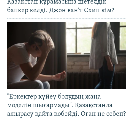
Қазақстан құрамасына шетелдік
бапкер келді. Джон ван’т Схип кім?
"Еркектер күйеу болудың жаңа
моделін шығармады". Қазақстанда
ажырасу қайта көбейді. Оған не себеп?