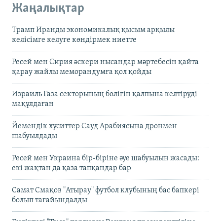
Жаңалықтар
Трамп Иранды экономикалық қысым арқылы
келісімге келуге көндірмек ниетте
Ресей мен Сирия әскери нысандар мәртебесін қайта
қарау жайлы меморандумға қол қойды
Израиль Газа секторының бөлігін қалпына келтіруді
мақұлдаған
Йемендік хуситтер Сауд Арабиясына дронмен
шабуылдады
Ресей мен Украина бір-біріне әуе шабуылын жасады:
екі жақтан да қаза тапқандар бар
Самат Смақов "Атырау" футбол клубының бас бапкері
болып тағайындалды