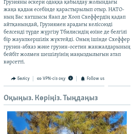
Грузияны әскери одаққа қабылдау жолындағы
ЖАЗЫЛЫҢЫЗ
жаңа қадам есебінде қарастырылып отыр. НАТО-
ның Бас хатшысы Яаап де Хооп Схеффердің қадап
айтқанындай, Грузиямен арадағы келіссөзді
белсенді түрде жүргізу Тбилисидің өзіне де белгілі
Басқа тілдерде
бір жауапкершілік жүктейді. Оның ішінде Схеффер
грузин-абхаз және грузин-осетин жанжалдарының
бейбіт жолмен шешілуінің маңыздылығын атап
көрсетті.
Бөлісу
VPN-сіз оқу
Follow us
Оқыңыз. Көріңіз. Тыңдаңыз