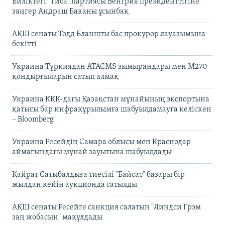
Биліктегі "Тиса" партиясы Венгрия президенттігіне
заңгер Андраш Баканы ұсынбақ
АҚШ сенаты Тодд Бланшты бас прокурор лауазымына
бекітті
Украина Түркиядан ATACMS зымырандары мен M270
қондырғыларын сатып алмақ
Украина КҚК-дағы Қазақстан мұнайының экспортына
қатысы бар инфрақұрылымға шабуылдамауға келіскен
– Bloomberg
Украина Ресейдің Самара облысы мен Краснодар
аймағындағы мұнай зауытына шабуылдады
Қайрат Сатыбалдыға тиесілі "Байсат" базары бір
жылдан кейін аукционда сатылды
АҚШ сенаты Ресейге санкция салатын "Линдси Грэм
заң жобасын" мақұлдады