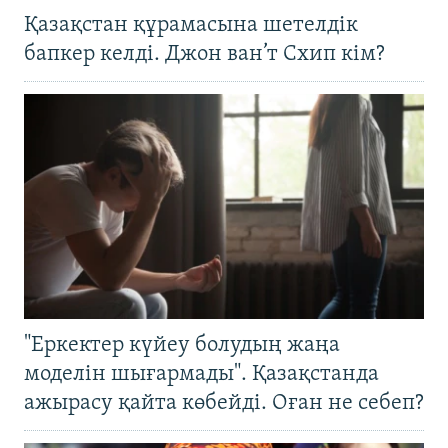
Қазақстан құрамасына шетелдік
бапкер келді. Джон ван’т Схип кім?
"Еркектер күйеу болудың жаңа
моделін шығармады". Қазақстанда
ажырасу қайта көбейді. Оған не себеп?