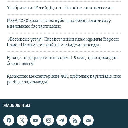
Ұлыбритания Ресейдің алты банкіне санкция салды
UEFA 2030 жылғы әлем кубогына бойкот жариялау
идеясынан бас тартпайды
"Жосықсыз ұстау". Қазақстанның адам құқығы бюросы
Ермек Нарымбаев жайлы мәлімдеме жасады
Қазақстанда рақымшылықпен 1,5 мың адам қамаудан
босап шықты
Қазақстан мектептерінде ЖИ, цифрлық қауіпсіздік пән
ретінде оқытылады
ЖАЗЫЛЫҢЫЗ