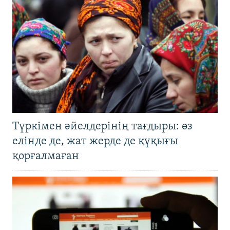
Түркімен әйелдерінің тағдыры: өз
елінде де, жат жерде де құқығы
қорғалмаған