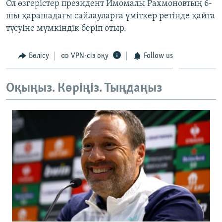
Ол өзгерістер президент Имомалы Рахмоновтың 6-
ЖАЗЫЛЫҢЫЗ
шы қарашадағы сайлауларға үміткер ретінде қайта
түсуіне мүмкіндік беріп отыр.
Басқа тілдерде
Бөлісу
VPN-сіз оқу
Follow us
Оқыңыз. Көріңіз. Тыңдаңыз