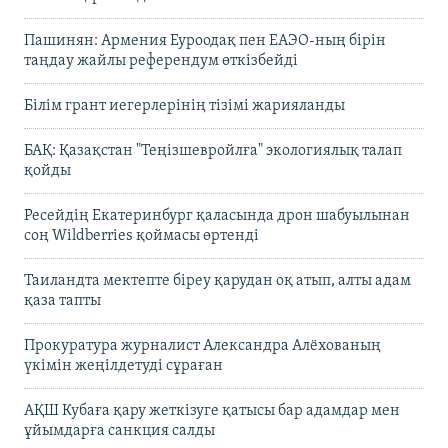
Пашинян: Армения Еуроодақ пен ЕАЭО-ның бірін
таңдау жайлы референдум өткізбейді
Білім грант иегерлерінің тізімі жарияланды
БАҚ: Қазақстан "Теңізшевройлға" экологиялық талап
қойды
Ресейдің Екатеринбург қаласында дрон шабуылынан
соң Wildberries қоймасы өртенді
Таиландта мектепте біреу қарудан оқ атып, алты адам
қаза тапты
Прокуратура журналист Александра Алёхованың
үкімін жеңілдетуді сұраған
АҚШ Кубаға қару жеткізуге қатысы бар адамдар мен
ұйымдарға санкция салды