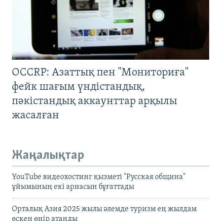
OCCRP: Азаттық пен "Мониториға"
фейк шағым үндістандық,
пәкістандық аккаунттар арқылы
жасалған
Жаңалықтар
YouTube видеохостинг қызметі "Русская община"
ұйымының екі арнасын бұғаттады
Орталық Азия 2025 жылы әлемде туризм ең жылдам
өскен өңір атанды