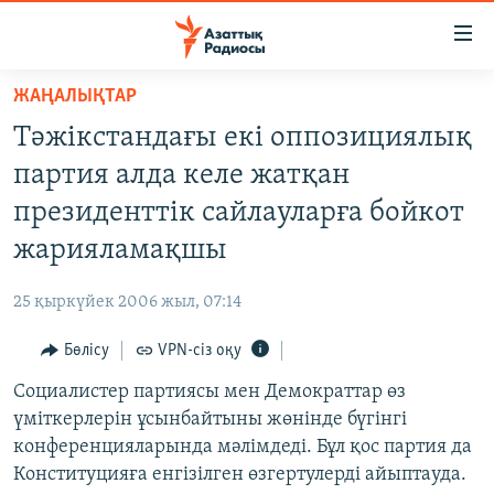
Accessibility
links
Skip
ЖАҢАЛЫҚТАР
to
ЖАҢАЛЫҚТАР
Тәжікстандағы екі оппозициялық
main
САЯСАТ
content
партия алда келе жатқан
AZATTYQTV
Skip
президенттік сайлауларға бойкот
to
ҚАҢТАР ОҚИҒАСЫ
жарияламақшы
main
АДАМ ҚҰҚЫҚТАРЫ
Navigation
25 қыркүйек 2006 жыл, 07:14
Skip
ӘЛЕУМЕТ
to
Бөлісу
VPN-сіз оқу
ӘЛЕМ
Search
Социалистер партиясы мен Демократтар өз
АРНАЙЫ ЖОБАЛАР
үміткерлерін ұсынбайтыны жөнінде бүгінгі
конференцияларында мәлімдеді. Бұл қос партия да
Русский
Конституцияға енгізілген өзгертулерді айыптауда.