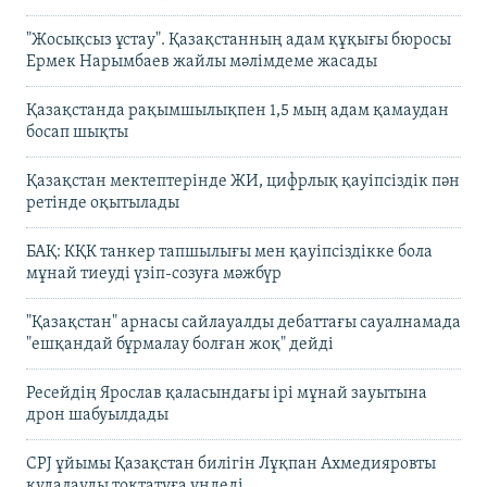
"Жосықсыз ұстау". Қазақстанның адам құқығы бюросы
Ермек Нарымбаев жайлы мәлімдеме жасады
Қазақстанда рақымшылықпен 1,5 мың адам қамаудан
босап шықты
Қазақстан мектептерінде ЖИ, цифрлық қауіпсіздік пән
ретінде оқытылады
БАҚ: КҚК танкер тапшылығы мен қауіпсіздікке бола
мұнай тиеуді үзіп-созуға мәжбүр
"Қазақстан" арнасы сайлауалды дебаттағы сауалнамада
"ешқандай бұрмалау болған жоқ" дейді
Ресейдің Ярослав қаласындағы ірі мұнай зауытына
дрон шабуылдады
CPJ ұйымы Қазақстан билігін Лұқпан Ахмедияровты
қудалауды тоқтатуға үндеді