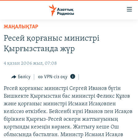
Accessibility
links
Skip
ЖАҢАЛЫҚТАР
to
ЖАҢАЛЫҚТАР
Ресей қорғаныс министрі
main
САЯСАТ
content
Қырғызстанда жүр
AZATTYQTV
Skip
to
4 қазан 2006 жыл, 07:08
ҚАҢТАР ОҚИҒАСЫ
main
АДАМ ҚҰҚЫҚТАРЫ
Бөлісу
VPN-сіз оқу
Navigation
Skip
ӘЛЕУМЕТ
Ресей қорғаныс министрі Сергей Иванов бүгін
to
Бишкекте Қырғызстан бас министрі Феликс Құлов
ӘЛЕМ
Search
және қорғаныс министрі Исмаил Исақовпен
АРНАЙЫ ЖОБАЛАР
келіссөз өткізбек. Бейсенбі күні Иванов пен Исақов
біріккен Қырғыз-Ресей әскери жаттығуының
Русский
қортынды кезеңін көрмек. Жаттығу кеше Ош
облысында басталған. Министр Исмаил Исақов