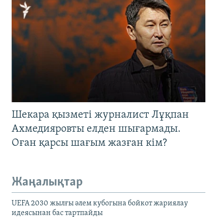
Шекара қызметі журналист Лұқпан
Ахмедияровты елден шығармады.
Оған қарсы шағым жазған кім?
Жаңалықтар
UEFA 2030 жылғы әлем кубогына бойкот жариялау
идеясынан бас тартпайды