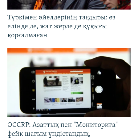
Түркімен әйелдерінің тағдыры: өз
елінде де, жат жерде де құқығы
қорғалмаған
OCCRP: Азаттық пен "Мониториға"
фейк шағым үндістандық,