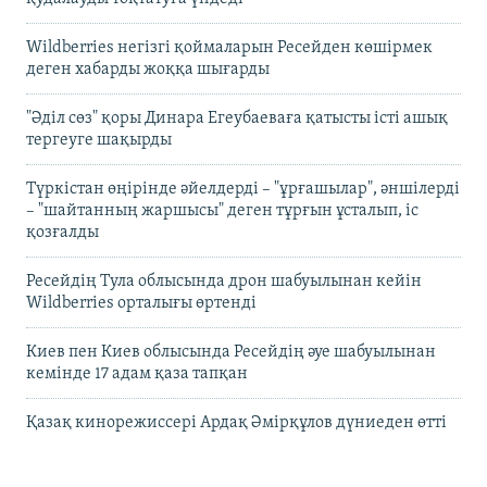
Wildberries негізгі қоймаларын Ресейден көшірмек
деген хабарды жоққа шығарды
"Әділ сөз" қоры Динара Егеубаеваға қатысты істі ашық
тергеуге шақырды
Түркістан өңірінде әйелдерді – "ұрғашылар", әншілерді
– "шайтанның жаршысы" деген тұрғын ұсталып, іс
қозғалды
Ресейдің Тула облысында дрон шабуылынан кейін
Wildberries орталығы өртенді
Киев пен Киев облысында Ресейдің әуе шабуылынан
кемінде 17 адам қаза тапқан
Қазақ кинорежиссері Ардақ Әмірқұлов дүниеден өтті