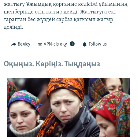
жаттығу Ұжымдық қорғаныс келісімі ұйымының
ЖАЗЫЛЫҢЫЗ
шеңберінде өтіп жатыр дейді. Жаттығуға екі
тараптан бес жүздей сарбаз қатысып жатыр
делінді.
Басқа тілдерде
Бөлісу
VPN-сіз оқу
Follow us
Оқыңыз. Көріңіз. Тыңдаңыз