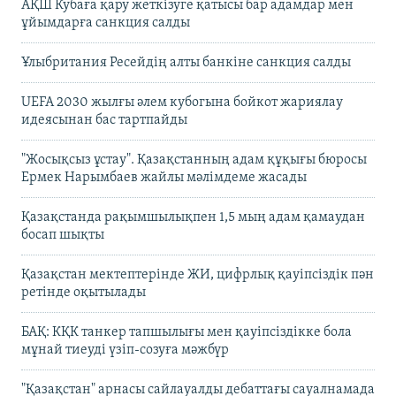
АҚШ Кубаға қару жеткізуге қатысы бар адамдар мен
ұйымдарға санкция салды
Ұлыбритания Ресейдің алты банкіне санкция салды
UEFA 2030 жылғы әлем кубогына бойкот жариялау
идеясынан бас тартпайды
"Жосықсыз ұстау". Қазақстанның адам құқығы бюросы
Ермек Нарымбаев жайлы мәлімдеме жасады
Қазақстанда рақымшылықпен 1,5 мың адам қамаудан
босап шықты
Қазақстан мектептерінде ЖИ, цифрлық қауіпсіздік пән
ретінде оқытылады
БАҚ: КҚК танкер тапшылығы мен қауіпсіздікке бола
мұнай тиеуді үзіп-созуға мәжбүр
"Қазақстан" арнасы сайлауалды дебаттағы сауалнамада