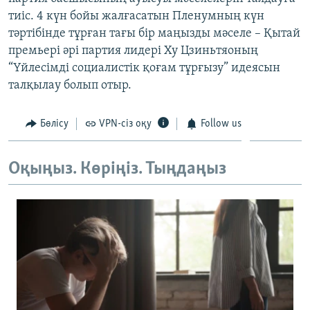
ЖАЗЫЛЫҢЫЗ
тиіс. 4 күн бойы жалғасатын Пленумның күн
тәртібінде тұрған тағы бір маңызды мәселе – Қытай
премьері әрі партия лидері Ху Цзиньтяоның
“Үйлесімді социалистік қоғам тұрғызу” идеясын
Басқа тілдерде
талқылау болып отыр.
Бөлісу
VPN-сіз оқу
Follow us
Оқыңыз. Көріңіз. Тыңдаңыз