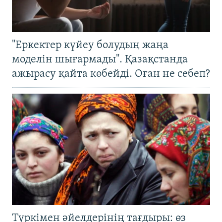
"Еркектер күйеу болудың жаңа
моделін шығармады". Қазақстанда
ажырасу қайта көбейді. Оған не себеп?
Түркімен әйелдерінің тағдыры: өз