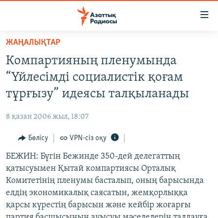
Accessibility
links
Skip
ЖАҢАЛЫҚТАР
to
ЖАҢАЛЫҚТАР
Компартияның пленумында
main
САЯСАТ
content
“Үйлесімді социалистік қоғам
AZATTYQTV
Skip
тұрғызу” идеясы талқыланады
to
ҚАҢТАР ОҚИҒАСЫ
main
8 қазан 2006 жыл, 18:07
АДАМ ҚҰҚЫҚТАРЫ
Navigation
Skip
Бөлісу
VPN-сіз оқу
ӘЛЕУМЕТ
to
БЕЖИН: Бүгін Бежинде 350-дей делегаттың
ӘЛЕМ
Search
қатысуымен Қытай компартиясы Орталық
АРНАЙЫ ЖОБАЛАР
Комитетінің пленумы басталып, оның барысында
елдің экономикалық саясатын, жемқорлыққа
Русский
қарсы күрестің барысын және кейбір жоғарғы
партия басшысының ауысуы мәселелерін талдауға