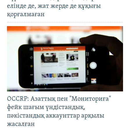
елінде де, жат жерде де құқығы
қорғалмаған
OCCRP: Азаттық пен "Мониториға"
фейк шағым үндістандық,
пәкістандық аккаунттар арқылы
жасалған