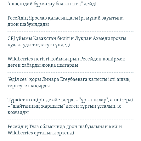
"ешқандай бұрмалау болған жоқ" дейді
Ресейдің Ярослав қаласындағы ірі мұнай зауытына
дрон шабуылдады
CPJ ұйымы Қазақстан билігін Лұқпан Ахмедияровты
қудалауды тоқтатуға үндеді
Wildberries негізгі қоймаларын Ресейден көшірмек
деген хабарды жоққа шығарды
"Әділ сөз" қоры Динара Егеубаеваға қатысты істі ашық
тергеуге шақырды
Түркістан өңірінде әйелдерді – "ұрғашылар", әншілерді
– "шайтанның жаршысы" деген тұрғын ұсталып, іс
қозғалды
Ресейдің Тула облысында дрон шабуылынан кейін
Wildberries орталығы өртенді