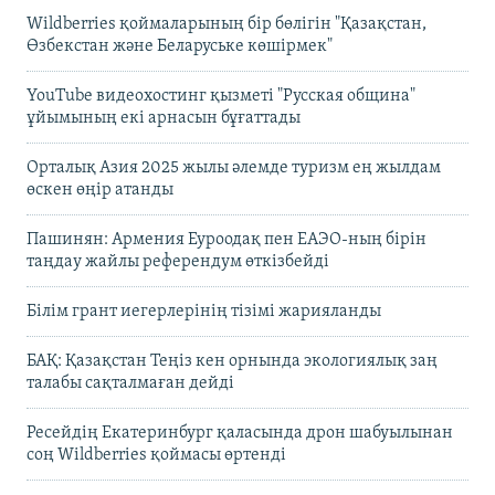
Wildberries қоймаларының бір бөлігін "Қазақстан,
Өзбекстан және Беларуське көшірмек"
YouTube видеохостинг қызметі "Русская община"
ұйымының екі арнасын бұғаттады
Орталық Азия 2025 жылы әлемде туризм ең жылдам
өскен өңір атанды
Пашинян: Армения Еуроодақ пен ЕАЭО-ның бірін
таңдау жайлы референдум өткізбейді
Білім грант иегерлерінің тізімі жарияланды
БАҚ: Қазақстан Теңіз кен орнында экологиялық заң
талабы сақталмаған дейді
Ресейдің Екатеринбург қаласында дрон шабуылынан
соң Wildberries қоймасы өртенді