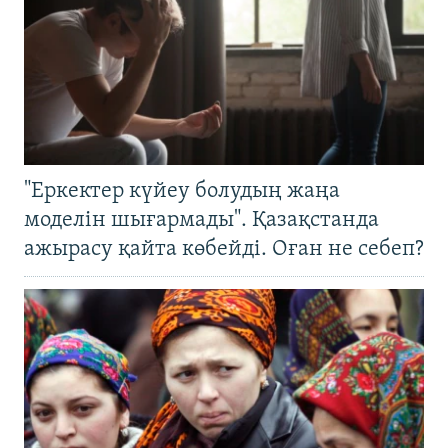
"Еркектер күйеу болудың жаңа
моделін шығармады". Қазақстанда
ажырасу қайта көбейді. Оған не себеп?