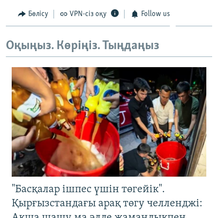
ЖАЗЫЛЫҢЫЗ
Бөлісу
VPN-сіз оқу
Follow us
Оқыңыз. Көріңіз. Тыңдаңыз
Басқа тілдерде
"Басқалар ішпес үшін төгейік".
Қырғызстандағы арақ төгу челленджі:
Ақша шашу ма әлде жамандықпен