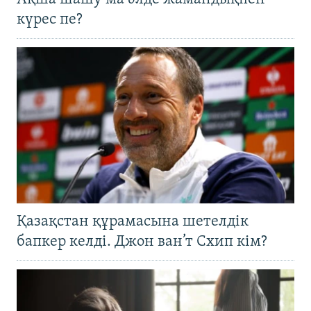
күрес пе?
Қазақстан құрамасына шетелдік
бапкер келді. Джон ван’т Схип кім?