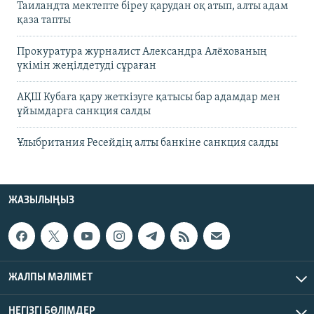
Таиландта мектепте біреу қарудан оқ атып, алты адам
қаза тапты
Прокуратура журналист Александра Алёхованың
үкімін жеңілдетуді сұраған
АҚШ Кубаға қару жеткізуге қатысы бар адамдар мен
ұйымдарға санкция салды
Ұлыбритания Ресейдің алты банкіне санкция салды
ЖАЗЫЛЫҢЫЗ
ЖАЛПЫ МӘЛІМЕТ
НЕГІЗГІ БӨЛІМДЕР