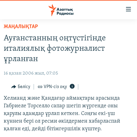
Accessibility
links
Skip
ЖАҢАЛЫҚТАР
to
ЖАҢАЛЫҚТАР
Ауғанстанның оңтүстігінде
main
САЯСАТ
content
италиялық фотожурналист
AZATTYQTV
Skip
ұрланған
to
ҚАҢТАР ОҚИҒАСЫ
main
16 қазан 2006 жыл, 07:05
АДАМ ҚҰҚЫҚТАРЫ
Navigation
Skip
Бөлісу
VPN-сіз оқу
ӘЛЕУМЕТ
to
Хелманд және Қандағар аймақтары арасында
ӘЛЕМ
Search
Габриеле Торселло сапар шегіп жүргенде оны
АРНАЙЫ ЖОБАЛАР
қарулы адамдар ұрлап кеткен. Соңғы екі-үш
күннен бері ол ресми өкілдермен хабарласпай
Русский
қалған еді, дейді бітімгершілік күштер.