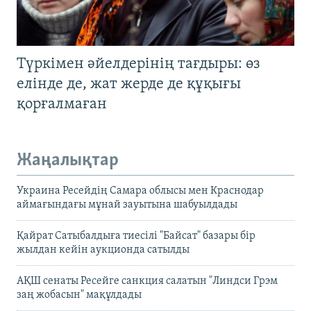
Түркімен әйелдерінің тағдыры: өз
елінде де, жат жерде де құқығы
қорғалмаған
Жаңалықтар
Украина Ресейдің Самара облысы мен Краснодар
аймағындағы мұнай зауытына шабуылдады
Қайрат Сатыбалдыға тиесілі "Байсат" базары бір
жылдан кейін аукционда сатылды
АҚШ сенаты Ресейге санкция салатын "Линдси Грэм
заң жобасын" мақұлдады