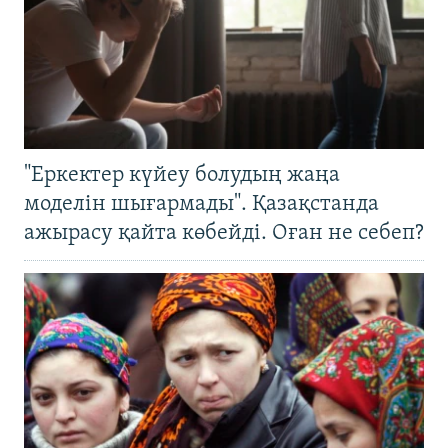
"Еркектер күйеу болудың жаңа
моделін шығармады". Қазақстанда
ажырасу қайта көбейді. Оған не себеп?