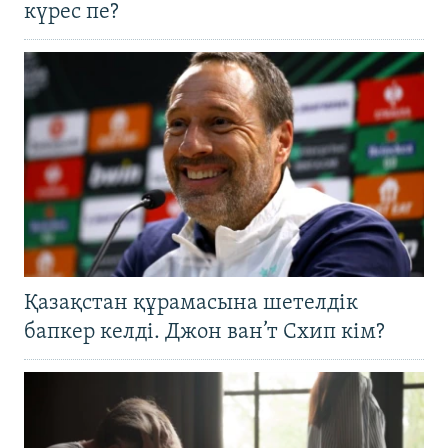
күрес пе?
Қазақстан құрамасына шетелдік
бапкер келді. Джон ван’т Схип кім?