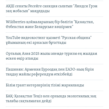
АҚШ сенаты Ресейге санкция салатын "Линдси Грэм
заң жобасын" мақұлдады
Wildberries қоймаларының бір бөлігін "Қазақстан,
Өзбекстан және Беларуське көшірмек"
YouTube видеохостинг қызметі "Русская община"
ұйымының екі арнасын бұғаттады
Орталық Азия 2025 жылы әлемде туризм ең жылдам
өскен өңір атанды
Пашинян: Армения Еуроодақ пен ЕАЭО-ның бірін
таңдау жайлы референдум өткізбейді
Білім грант иегерлерінің тізімі жарияланды
БАҚ: Қазақстан Теңіз кен орнында экологиялық заң
талабы сақталмаған дейді