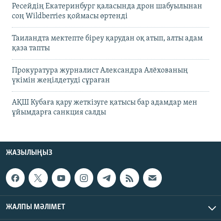
Ресейдің Екатеринбург қаласында дрон шабуылынан
соң Wildberries қоймасы өртенді
Таиландта мектепте біреу қарудан оқ атып, алты адам
қаза тапты
Прокуратура журналист Александра Алёхованың
үкімін жеңілдетуді сұраған
АҚШ Кубаға қару жеткізуге қатысы бар адамдар мен
ұйымдарға санкция салды
ЖАЗЫЛЫҢЫЗ
ЖАЛПЫ МӘЛІМЕТ