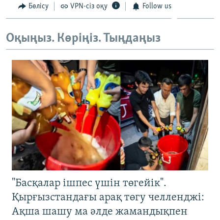
Бөлісу
VPN-сіз оқу
Follow us
ЖАЗЫЛЫҢЫЗ
Оқыңыз. Көріңіз. Тыңдаңыз
Басқа тілдерде
"Басқалар ішпес үшін төгейік".
Қырғызстандағы арақ төгу челленджі:
Ақша шашу ма әлде жамандықпен