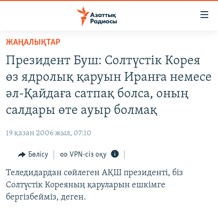
Accessibility
links
Skip
ЖАҢАЛЫҚТАР
to
ЖАҢАЛЫҚТАР
Президент Буш: Солтүстік Корея
main
САЯСАТ
content
өз ядролық қаруын Иранға немесе
AZATTYQTV
Skip
әл-Қайдаға сатпақ болса, оның
to
ҚАҢТАР ОҚИҒАСЫ
салдары өте ауыр болмақ
main
АДАМ ҚҰҚЫҚТАРЫ
Navigation
19 қазан 2006 жыл, 07:10
Skip
ӘЛЕУМЕТ
to
Бөлісу
VPN-сіз оқу
ӘЛЕМ
Search
Теледидардан сөйлеген АҚШ президенті, біз
АРНАЙЫ ЖОБАЛАР
Солтүстік Кореяның қаруларын ешкімге
бергізбейміз, деген.
Русский