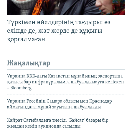
Түркімен әйелдерінің тағдыры: өз
елінде де, жат жерде де құқығы
қорғалмаған
Жаңалықтар
Украина КҚК-дағы Қазақстан мұнайының экспортына
қатысы бар инфрақұрылымға шабуылдамауға келіскен
– Bloomberg
Украина Ресейдің Самара облысы мен Краснодар
аймағындағы мұнай зауытына шабуылдады
Қайрат Сатыбалдыға тиесілі "Байсат" базары бір
жылдан кейін аукционда сатылды