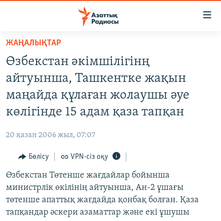
Accessibility
links
Skip
ЖАҢАЛЫҚТАР
to
ЖАҢАЛЫҚТАР
Өзбекстан әкімшілігінң
main
САЯСАТ
content
айтуынша, Ташкентке жақын
AZATTYQTV
Skip
маңайда құлаған жолаушы әуе
to
ҚАҢТАР ОҚИҒАСЫ
көлігінде 15 адам қаза тапқан
main
АДАМ ҚҰҚЫҚТАРЫ
Navigation
20 қазан 2006 жыл, 07:07
Skip
ӘЛЕУМЕТ
to
Бөлісу
VPN-сіз оқу
ӘЛЕМ
Search
Өзбекстан Төтенше жағдайлар бойынша
АРНАЙЫ ЖОБАЛАР
министрлік өкілінің айтуынша, Ан-2 ұшағы
төтенше апаттық жағдайда қонбақ болған. Қаза
Русский
тапқандар әскери азаматтар және екі ұшушы