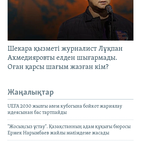
Шекара қызметі журналист Лұқпан
Ахмедияровты елден шығармады.
Оған қарсы шағым жазған кім?
Жаңалықтар
UEFA 2030 жылғы әлем кубогына бойкот жариялау
идеясынан бас тартпайды
"Жосықсыз ұстау". Қазақстанның адам құқығы бюросы
Ермек Нарымбаев жайлы мәлімдеме жасады