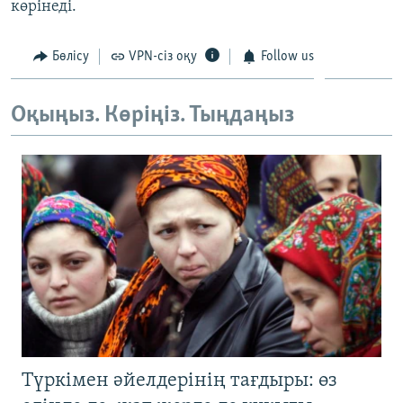
көрінеді.
ЖАЗЫЛЫҢЫЗ
Бөлісу
VPN-сіз оқу
Follow us
Басқа тілдерде
Оқыңыз. Көріңіз. Тыңдаңыз
Түркімен әйелдерінің тағдыры: өз