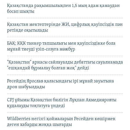
Қазақстанда рақымшылықпен 1,5 мың адам қамаудан
босап шықты
Қазақстан мектептерінде ЖИ, цифрлық қауіпсіздік пән
ретінде оқытылады
БАҚ: КҚК танкер тапшылығы мен қауіпсіздікке бола
мұнай тиеуді үзіп-созуға мәжбүр
"Қазақстан" арнасы сайлауалды дебаттағы сауалнамада
"ешқандай бұрмалау болған жоқ" дейді
Ресейдің Ярослав қаласындағы ірі мұнай зауытына
дрон шабуылдады
CPJ ұйымы Қазақстан билігін Лұқпан Ахмедияровты
қудалауды тоқтатуға үндеді
Wildberries негізгі қоймаларын Ресейден көшірмек
деген хабарды жоққа шығарды