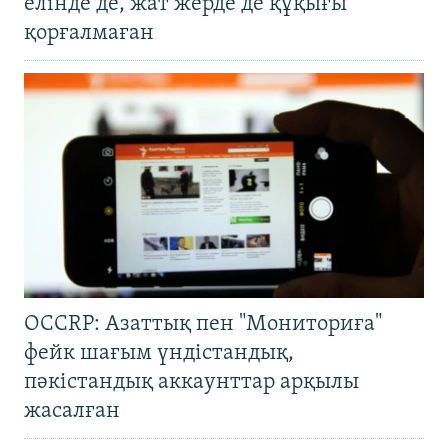
елінде де, жат жерде де құқығы
қорғалмаған
OCCRP: Азаттық пен "Мониториға"
фейк шағым үндістандық,
пәкістандық аккаунттар арқылы
жасалған