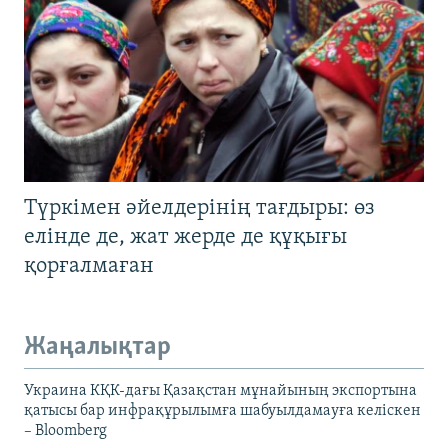
Түркімен әйелдерінің тағдыры: өз
елінде де, жат жерде де құқығы
қорғалмаған
Жаңалықтар
Украина КҚК-дағы Қазақстан мұнайының экспортына
қатысы бар инфрақұрылымға шабуылдамауға келіскен
– Bloomberg