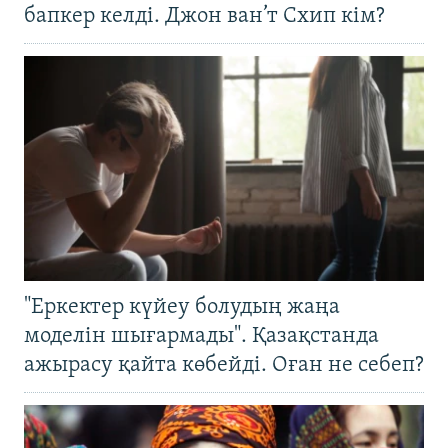
бапкер келді. Джон ван’т Схип кім?
"Еркектер күйеу болудың жаңа
моделін шығармады". Қазақстанда
ажырасу қайта көбейді. Оған не себеп?