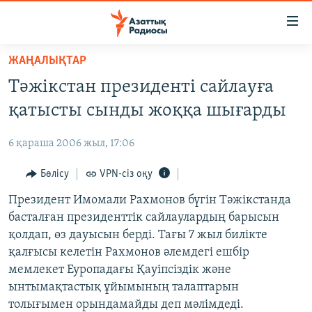
Accessibility
links
Skip
ЖАҢАЛЫҚТАР
to
ЖАҢАЛЫҚТАР
Тәжікстан президенті сайлауға
main
САЯСАТ
content
қатысты сынды жоққа шығарды
AZATTYQTV
Skip
to
6 қараша 2006 жыл, 17:06
ҚАҢТАР ОҚИҒАСЫ
main
АДАМ ҚҰҚЫҚТАРЫ
Бөлісу
VPN-сіз оқу
Navigation
Skip
ӘЛЕУМЕТ
Президент Имомали Рахмонов бүгін Тәжікстанда
to
басталған президенттік сайлаулардың барысын
ӘЛЕМ
Search
қолдап, өз дауысын берді. Тағы 7 жыл билікте
АРНАЙЫ ЖОБАЛАР
қалғысы келетін Рахмонов әлемдегі ешбір
мемлекет Еуропадағы Қауіпсіздік және
Русский
ынтымақтастық ұйымының талаптарын
толығымен орындамайды деп мәлімдеді.