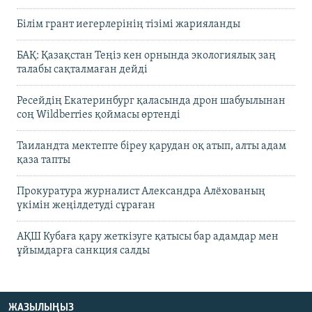
Білім грант иегерлерінің тізімі жарияланды
БАҚ: Қазақстан Теңіз кен орнында экологиялық заң
талабы сақталмаған дейді
Ресейдің Екатеринбург қаласында дрон шабуылынан
соң Wildberries қоймасы өртенді
Таиландта мектепте біреу қарудан оқ атып, алты адам
қаза тапты
Прокуратура журналист Александра Алёхованың
үкімін жеңілдетуді сұраған
АҚШ Кубаға қару жеткізуге қатысы бар адамдар мен
ұйымдарға санкция салды
ЖАЗЫЛЫҢЫЗ