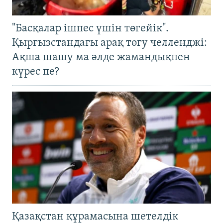
"Басқалар ішпес үшін төгейік".
Қырғызстандағы арақ төгу челленджі:
Ақша шашу ма әлде жамандықпен
күрес пе?
Қазақстан құрамасына шетелдік