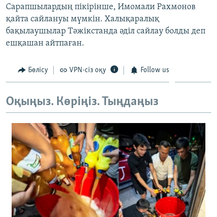
Сарапшылардың пікірінше, Имомали Рахмонов
ЖАЗЫЛЫҢЫЗ
қайта сайлануы мүмкін. Халықаралық
бақылаушылар Тәжікстанда әділ сайлау болды деп
ешқашан айтпаған.
Басқа тілдерде
Бөлісу
VPN-сіз оқу
Follow us
Оқыңыз. Көріңіз. Тыңдаңыз