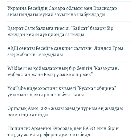
Украина Ресейдің Самара облысы мен Краснодар
аймағындағы мұнай зауытына шабуылдады
Қайрат Сатыбалдыға тиесілі "Байсат" базары бір
жылдан кейін аукционда сатылды
АҚШ сенаты Ресейге санкция салатын "Линдси Грэм
заң жобасын" мақұлдады
Wildberries қоймаларының бір бөлігін "Қазақстан,
Өзбекстан және Беларуське көшірмек"
YouTube видеохостинг қызметі "Русская община"
ұйымының екі арнасын бұғаттады
Орталық Азия 2025 жылы әлемде туризм ең жылдам
өскен өңір атанды
Пашинян: Армения Еуроодақ пен ЕАЭО-ның бірін
таңдау жайлы референдум өткізбейді