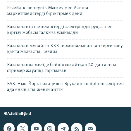
Ресейлік шенеунік Мәскеу мен Астана
маркетплейстерді біріктірмек дейді
Қазақстанға шетелдіктерді электронды рұқсатпен
кіргізу жобасы талқыға ұсынылды
Қазақстан мұнайын КҚК терминалынан танкерге тиеу
қайта жалғасты – медиа
Қазақстанда желіде бейпіл сөз айтқан 20-дан астам
стример жауапқа тартылған
БАҚ: Нью-Йорк полициясы Бруклин көпірінен секірген
адамның аты-жөнін айтты
ЖАЗЫЛЫҢЫЗ