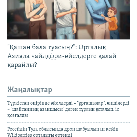
"Қашан бала туасың?": Орталық
Азияда чайлдфри-әйелдерге қалай
қарайды?
Жаңалықтар
Түркістан өңірінде әйелдерді – "ұрғашылар", әншілерді
– "шайтанның азаншысы" деген тұрғын ұсталып, іс
қозғалды
Ресейдің Тула облысында дрон шабуылынан кейін
Wildberries орталығы өртенді