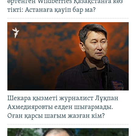
өртенген Wildberries Қазақстанға көз
тікті: Астанаға қауіп бар ма?
Шекара қызметі журналист Лұқпан
Ахмедияровты елден шығармады.
Оған қарсы шағым жазған кім?