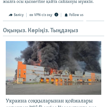
жылға осы қызметіне қайта сайлануы мүмкін.
ЖАЗЫЛЫҢЫЗ
Бөлісу
VPN-сіз оқу
Follow us
Басқа тілдерде
Оқыңыз. Көріңіз. Тыңдаңыз
Украина соққыларынан қоймалары