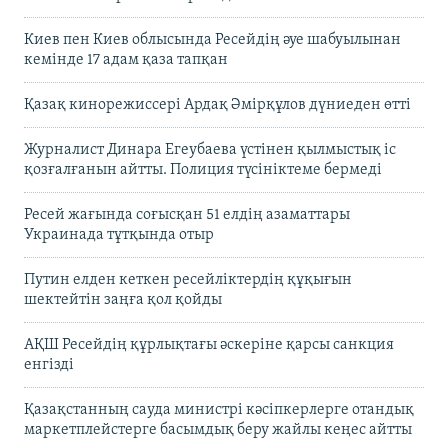
Киев пен Киев облысында Ресейдің әуе шабуылынан
кемінде 17 адам қаза тапқан
Қазақ кинорежиссері Ардақ Әмірқұлов дүниеден өтті
Журналист Динара Егеубаева үстінен қылмыстық іс
қозғалғанын айтты. Полиция түсініктеме бермеді
Ресей жағында соғысқан 51 елдің азаматтары
Украинада тұтқында отыр
Путин елден кеткен ресейліктердің құқығын
шектейтін заңға қол қойды
АҚШ Ресейдің құрлықтағы әскеріне қарсы санкция
енгізді
Қазақстанның сауда министрі кәсіпкерлерге отандық
маркетплейстерге басымдық беру жайлы кеңес айтты