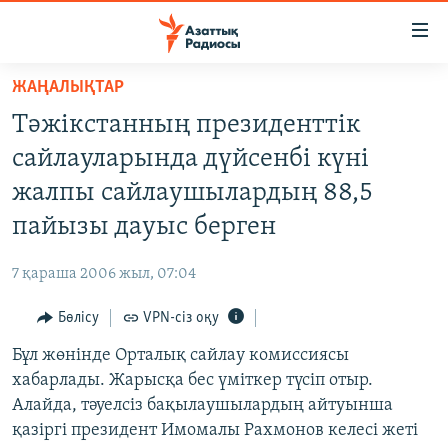
Accessibility
links
Skip
ЖАҢАЛЫҚТАР
to
ЖАҢАЛЫҚТАР
Тәжікстанның президенттік
main
САЯСАТ
content
сайлауларында дүйсенбі күні
AZATTYQTV
Skip
жалпы сайлаушылардың 88,5
to
ҚАҢТАР ОҚИҒАСЫ
пайызы дауыс берген
main
АДАМ ҚҰҚЫҚТАРЫ
Navigation
7 қараша 2006 жыл, 07:04
Skip
ӘЛЕУМЕТ
to
Бөлісу
VPN-сіз оқу
ӘЛЕМ
Search
Бұл жөнінде Орталық сайлау комиссиясы
АРНАЙЫ ЖОБАЛАР
хабарлады. Жарысқа бес үміткер түсіп отыр.
Алайда, тәуелсіз бақылаушылардың айтуынша
Русский
қазіргі президент Имомалы Рахмонов келесі жеті