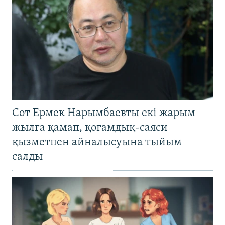
Сот Ермек Нарымбаевты екі жарым
жылға қамап, қоғамдық-саяси
қызметпен айналысуына тыйым
салды