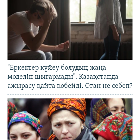
"Еркектер күйеу болудың жаңа
моделін шығармады". Қазақстанда
ажырасу қайта көбейді. Оған не себеп?