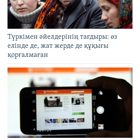
Түркімен әйелдерінің тағдыры: өз
елінде де, жат жерде де құқығы
қорғалмаған