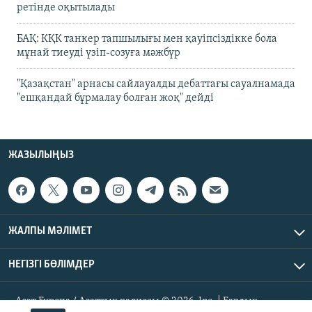
ретінде оқытылады
БАҚ: КҚК танкер тапшылығы мен қауіпсіздікке бола
мұнай тиеуді үзіп-созуға мәжбүр
"Қазақстан" арнасы сайлауалды дебаттағы сауалнамада
"ешқандай бұрмалау болған жоқ" дейді
ЖАЗЫЛЫҢЫЗ
ЖАЛПЫ МӘЛІМЕТ
НЕГІЗГІ БӨЛІМДЕР
Азат Еуропа / Азаттық радиосы © 2026, Inc. | Барлық