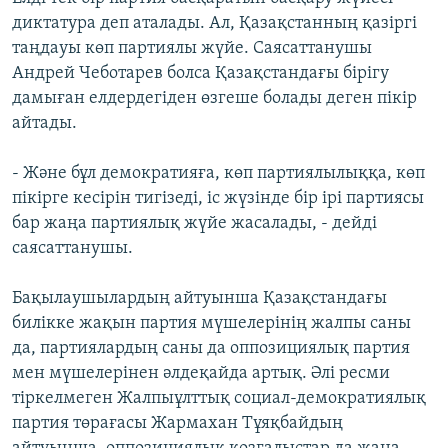
диктатура деп аталады. Ал, Қазақстанның қазіргі
таңдауы көп партиялы жүйе. Саясаттанушы
Андрей Чеботарев болса Қазақстандағы бірігу
дамыған елдердегіден өзгеше болады деген пікір
айтады.
- Және бұл демократияға, көп партиялылыққа, көп
пікірге кесірін тигізеді, іс жүзінде бір ірі партиясы
бар жаңа партиялық жүйе жасалады, - дейді
саясаттанушы.
Бақылаушылардың айтуынша Қазақстандағы
билікке жақын партия мүшелерінің жалпы саны
да, партиялардың саны да оппозициялық партия
мен мүшелерінен әлдеқайда артық. Әлі ресми
тіркелмеген Жалпыұлттық социал-демократиялық
партия төрағасы Жармахан Тұяқбайдың