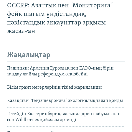
OCCRP: Азаттық пен "Мониториға"
фейк шағым үндістандық,
пәкістандық аккаунттар арқылы
жасалған
Жаңалықтар
Пашинян: Армения Еуроодақ пен ЕАЭО-ның бірін
таңдау жайлы референдум өткізбейді
Білім грант иегерлерінің тізімі жарияланды
Қазақстан "Теңізшевройлға" экологиялық талап қойды
Ресейдің Екатеринбург қаласында дрон шабуылынан
соң Wildberries қоймасы өртенді