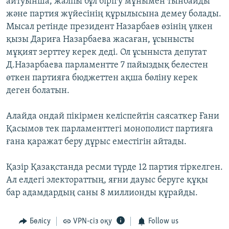
айтуынша, жалпы бұл бірігу мұнымен тынбайды
және партия жүйесінің құрылысына демеу болады.
Мысал ретінде президент Назарбаев өзінің үлкен
қызы Дариға Назарбаева жасаған, ұсынысты
мұқият зерттеу керек деді. Ол ұсыныста депутат
Д.Назарбаева парламентте 7 пайыздық белестен
өткен партияға бюджеттен ақша бөліну керек
деген болатын.
Алайда ондай пікірмен келіспейтін саясаткер Ғани
Қасымов тек парламенттегі монополист партияға
ғана қаражат беру дұрыс еместігін айтады.
Қазір Қазақстанда ресми түрде 12 партия тіркелген.
Ал елдегі электораттың, яғни дауыс беруге құқы
бар адамдардың саны 8 миллионды құрайды.
Бөлісу
VPN-сіз оқу
Follow us