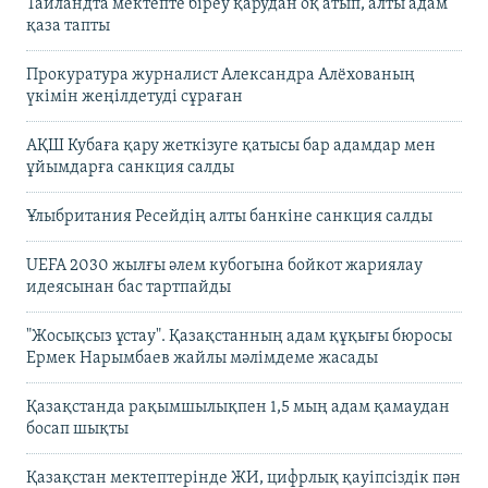
Таиландта мектепте біреу қарудан оқ атып, алты адам
қаза тапты
Прокуратура журналист Александра Алёхованың
үкімін жеңілдетуді сұраған
АҚШ Кубаға қару жеткізуге қатысы бар адамдар мен
ұйымдарға санкция салды
Ұлыбритания Ресейдің алты банкіне санкция салды
UEFA 2030 жылғы әлем кубогына бойкот жариялау
идеясынан бас тартпайды
"Жосықсыз ұстау". Қазақстанның адам құқығы бюросы
Ермек Нарымбаев жайлы мәлімдеме жасады
Қазақстанда рақымшылықпен 1,5 мың адам қамаудан
босап шықты
Қазақстан мектептерінде ЖИ, цифрлық қауіпсіздік пән