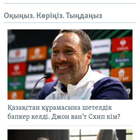
Оқыңыз. Көріңіз. Тыңдаңыз
Қазақстан құрамасына шетелдік
бапкер келді. Джон ван’т Схип кім?