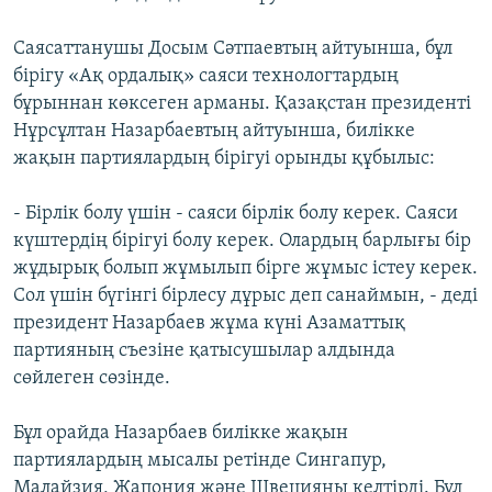
Саясаттанушы Досым Сәтпаевтың айтуынша, бұл
бірігу «Ақ ордалық» саяси технологтардың
бұрыннан көксеген арманы. Қазақстан президенті
Нұрсұлтан Назарбаевтың айтуынша, билікке
жақын партиялардың бірігуі орынды құбылыс:
- Бірлік болу үшін - саяси бірлік болу керек. Саяси
күштердің бірігуі болу керек. Олардың барлығы бір
жұдырық болып жұмылып бірге жұмыс істеу керек.
Сол үшін бүгінгі бірлесу дұрыс деп санаймын, - деді
президент Назарбаев жұма күні Азаматтық
партияның съезіне қатысушылар алдында
сөйлеген сөзінде.
Бұл орайда Назарбаев билікке жақын
партиялардың мысалы ретінде Сингапур,
Малайзия, Жапония және Швецияны келтірді. Бұл