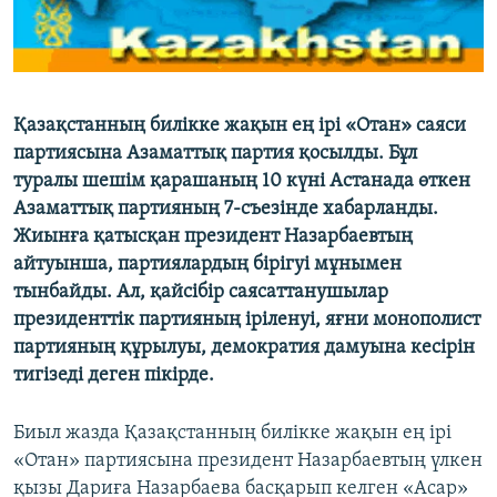
ЖАЗЫЛЫҢЫЗ
Басқа тілдерде
Қазақстанның билікке жақын ең ірі «Отан» саяси
партиясына Азаматтық партия қосылды. Бұл
туралы шешім қарашаның 10 күні Астанада өткен
Азаматтық партияның 7-съезінде хабарланды.
Жиынға қатысқан президент Назарбаевтың
айтуынша, партиялардың бірігуі мұнымен
тынбайды. Ал, қайсібір саясаттанушылар
президенттік партияның іріленуі, яғни монополист
партияның құрылуы, демократия дамуына кесірін
тигізеді деген пікірде.
Биыл жазда Қазақстанның билікке жақын ең ірі
«Отан» партиясына президент Назарбаевтың үлкен
қызы Дариға Назарбаева басқарып келген «Асар»