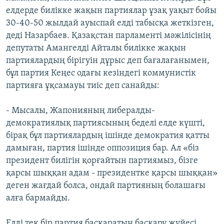
елдерде билікке жақын партиялар ұзақ уақыт бойы
30-40-50 жылдай ауыспай елді табысқа жеткізген,
деді Назарбаев. Қазақстан парламенті мәжілісінің
депутаты Амангелді Айталы билікке жақын
партиялардың бірігуін дұрыс деп бағалағанымен,
бұл партия Кеңес одағы кезіндегі коммунистік
партияға ұқсамауы тиіс деп санайды:
- Мысалы, Жапонияның либералды-
демократиялық партиясының беделі елде күшті,
бірақ бұл партиялардың ішінде демократия қатты
дамыған, партия ішінде оппозиция бар. Ал «біз
президент билігін қорғайтын партиямыз, бізге
қарсы шыққан адам - президентке қарсы шыққан»
деген жағдай болса, ондай партияның болашағы
алға бармайды.
Елді тек бір партия басқаратын басқару жүйесі