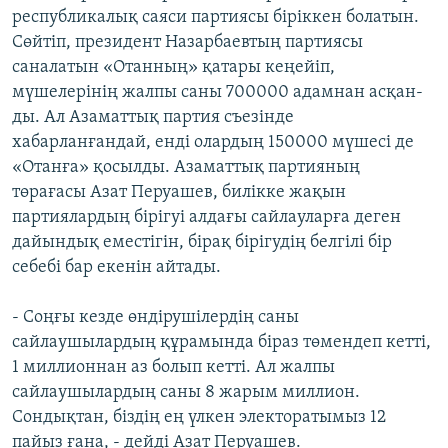
республикалық саяси партиясы біріккен болатын.
Сөйтіп, президент Назарбаевтың партиясы
саналатын «Отанның» қатары кеңейіп,
мүшелерінің жалпы саны 700000 адамнан асқан-
ды. Ал Азаматтық партия съезінде
хабарланғандай, енді олардың 150000 мүшесі де
«Отанға» қосылды. Азаматтық партияның
төрағасы Азат Перуашев, билікке жақын
партиялардың бірігуі алдағы сайлауларға деген
дайындық еместігін, бірақ бірігудің белгілі бір
себебі бар екенін айтады.
- Соңғы кезде өндірушілердің саны
сайлаушылардың құрамында біраз төмендеп кетті,
1 миллионнан аз болып кетті. Ал жалпы
сайлаушылардың саны 8 жарым миллион.
Сондықтан, біздің ең үлкен электоратымыз 12
пайыз ғана, - дейді Азат Перуашев.