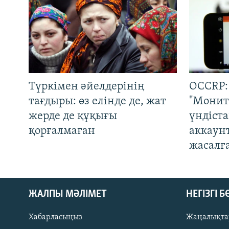
Түркімен әйелдерінің
OCCRP:
тағдыры: өз елінде де, жат
"Монит
жерде де құқығы
үндіст
қорғалмаған
аккаун
жасалғ
ЖАЛПЫ МӘЛІМЕТ
НЕГІЗГІ 
Хабарласыңыз
Жаңалықта