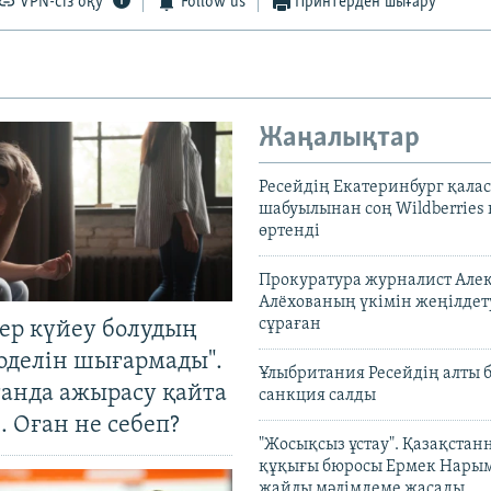
VPN-сіз оқу
Follow us
Принтерден шығару
Жаңалықтар
Ресейдің Екатеринбург қала
шабуылынан соң Wildberries
өртенді
Прокуратура журналист Але
Алёхованың үкімін жеңілдет
сұраған
тер күйеу болудың
оделін шығармады".
Ұлыбритания Ресейдің алты 
танда ажырасу қайта
санкция салды
. Оған не себеп?
"Жосықсыз ұстау". Қазақста
құқығы бюросы Ермек Нары
жайлы мәлімдеме жасады