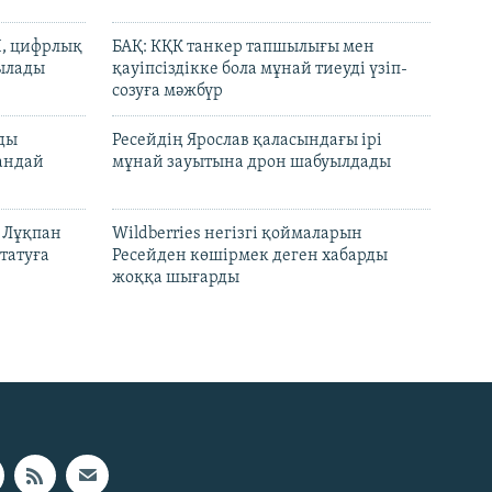
И, цифрлық
БАҚ: КҚК танкер тапшылығы мен
тылады
қауіпсіздікке бола мұнай тиеуді үзіп-
созуға мәжбүр
лды
Ресейдің Ярослав қаласындағы ірі
андай
мұнай зауытына дрон шабуылдады
н Лұқпан
Wildberries негізгі қоймаларын
татуға
Ресейден көшірмек деген хабарды
жоққа шығарды