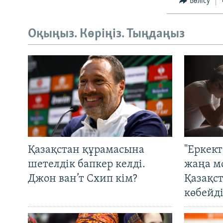
Бөлісу
Оқыңыз. Көріңіз. Тыңдаңыз
Қазақстан құрамасына
"Еркек
шетелдік бапкер келді.
жаңа м
Джон ван’т Схип кім?
Қазақс
көбейді