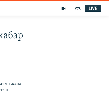
LIVE
РУС
хабар
ататын жаңа
йтын