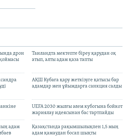
сында дрон
Таиландта мектепте біреу қарудан оқ
 қоймасы
атып, алты адам қаза тапты
ксандра
АҚШ Кубаға қару жеткізуге қатысы бар
уді
адамдар мен ұйымдарға санкция салды
банкіне
UEFA 2030 жылғы әлем кубогына бойкот
жариялау идеясынан бас тартпайды
нның адам
Қазақстанда рақымшылықпен 1,5 мың
мбаев
адам қамаудан босап шықты