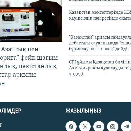
Қазақстан мектептерінде Ж
қауіпсіздік пән ретінде оқы
"Қазақстан" арнасы сайлауа
дебаттағы сауалнамада "ешқ
 Азаттық пен
бұрмалау болған жоқ" дейді
ориға" фейк шағым
CPJ ұйымы Қазақстан билігі
андық, пәкістандық
Ахмедияровты қудалауды тоқ
ттар арқылы
үндеді
ан
БӨЛІМДЕР
ЖАЗЫЛЫҢЫЗ
р