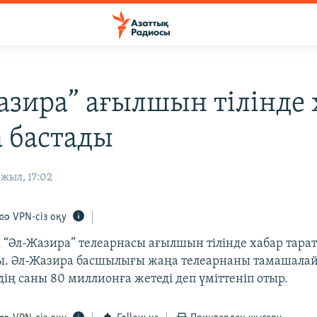
азира” ағылшын тілінде 
а бастады
жыл, 17:02
VPN-сіз оқу
гі “Әл-Жазира” телеарнасы ағылшын тілінде хабар тар
ы. Әл-Жазира басшылығы жаңа телеарнаны тамашала
ің саны 80 миллионға жетеді деп үміттеніп отыр.