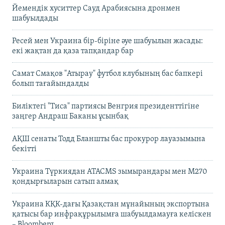
Йемендік хуситтер Сауд Арабиясына дронмен
шабуылдады
Ресей мен Украина бір-біріне әуе шабуылын жасады:
екі жақтан да қаза тапқандар бар
Самат Смақов "Атырау" футбол клубының бас бапкері
болып тағайындалды
Биліктегі "Тиса" партиясы Венгрия президенттігіне
заңгер Андраш Баканы ұсынбақ
АҚШ сенаты Тодд Бланшты бас прокурор лауазымына
бекітті
Украина Түркиядан ATACMS зымырандары мен M270
қондырғыларын сатып алмақ
Украина КҚК-дағы Қазақстан мұнайының экспортына
қатысы бар инфрақұрылымға шабуылдамауға келіскен
– Bloomberg