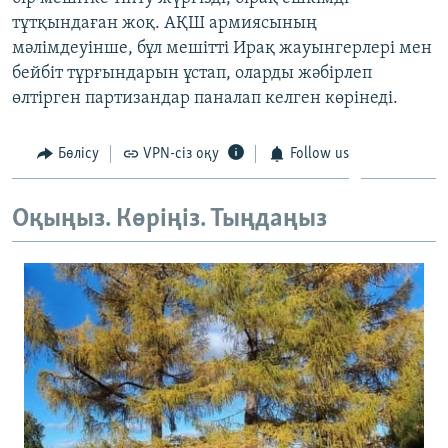
ЖАЗЫЛЫҢЫЗ
тұтқындаған жоқ. АҚШ армиясының
мәлімдеуінше, бұл мешітті Ирақ жауынгерлері мен
бейбіт тұрғындарын ұстап, оларды жәбірлеп
өлтірген партизандар паналап келген көрінеді.
Басқа тілдерде
Бөлісу
VPN-сіз оқу
Follow us
Оқыңыз. Көріңіз. Тыңдаңыз