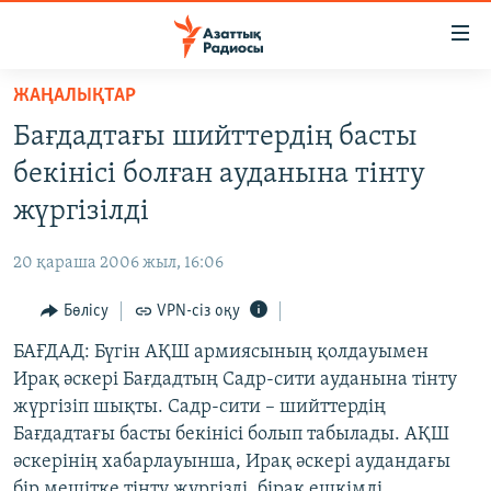
Accessibility
links
Skip
ЖАҢАЛЫҚТАР
to
ЖАҢАЛЫҚТАР
Бағдадтағы шийттердің басты
main
САЯСАТ
content
бекінісі болған ауданына тінту
AZATTYQTV
Skip
жүргізілді
to
ҚАҢТАР ОҚИҒАСЫ
main
20 қараша 2006 жыл, 16:06
АДАМ ҚҰҚЫҚТАРЫ
Navigation
Skip
Бөлісу
VPN-сіз оқу
ӘЛЕУМЕТ
to
БАҒДАД: Бүгін АҚШ армиясының қолдауымен
ӘЛЕМ
Search
Ирақ әскері Бағдадтың Садр-сити ауданына тінту
АРНАЙЫ ЖОБАЛАР
жүргізіп шықты. Садр-сити – шийттердің
Бағдадтағы басты бекінісі болып табылады. АҚШ
Русский
әскерінің хабарлауынша, Ирақ әскері аудандағы
бір мешітке тінту жүргізді, бірақ ешкімді