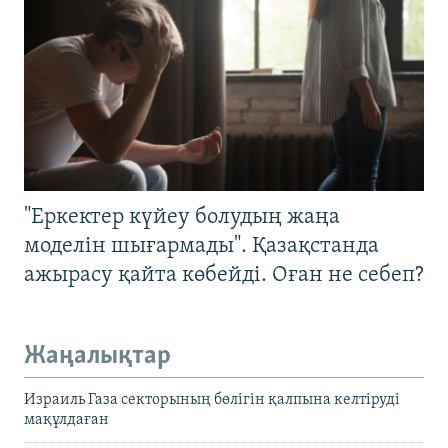
"Еркектер күйеу болудың жаңа
моделін шығармады". Қазақстанда
ажырасу қайта көбейді. Оған не себеп?
Жаңалықтар
Израиль Газа секторының бөлігін қалпына келтіруді
мақұлдаған