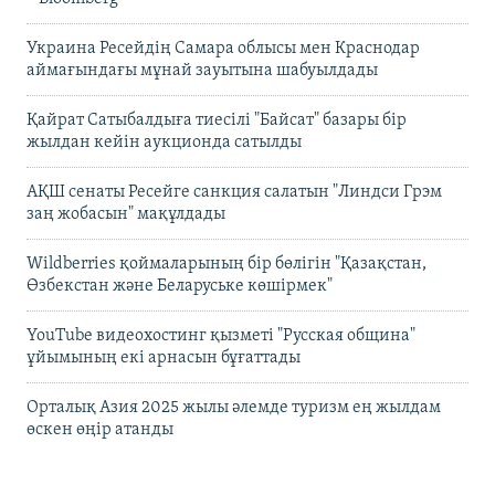
Украина Ресейдің Самара облысы мен Краснодар
аймағындағы мұнай зауытына шабуылдады
Қайрат Сатыбалдыға тиесілі "Байсат" базары бір
жылдан кейін аукционда сатылды
АҚШ сенаты Ресейге санкция салатын "Линдси Грэм
заң жобасын" мақұлдады
Wildberries қоймаларының бір бөлігін "Қазақстан,
Өзбекстан және Беларуське көшірмек"
YouTube видеохостинг қызметі "Русская община"
ұйымының екі арнасын бұғаттады
Орталық Азия 2025 жылы әлемде туризм ең жылдам
өскен өңір атанды