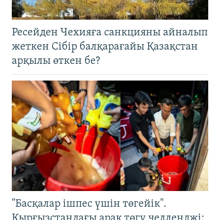
Ресейден Чехияға санкцияны айналып
жеткен Сібір балқарағайы Қазақстан
арқылы өткен бе?
"Басқалар ішпес үшін төгейік".
Қырғызстандағы арақ төгу челленджі: