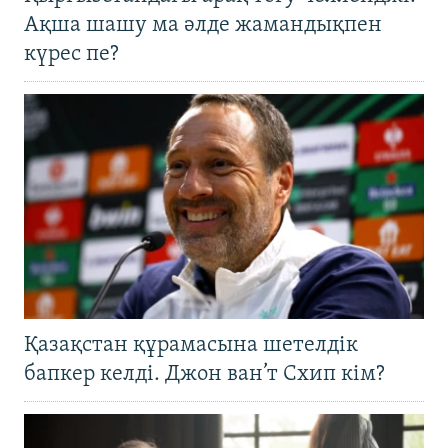
Ақша шашу ма әлде жамандықпен
күрес пе?
Қазақстан құрамасына шетелдік
бапкер келді. Джон ван’т Схип кім?