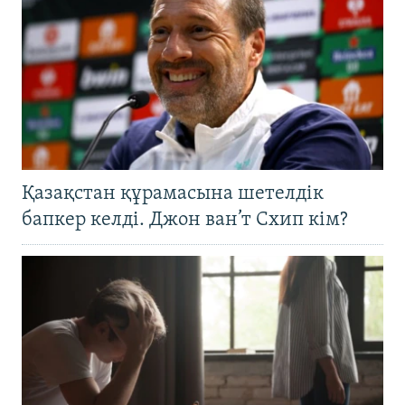
Қазақстан құрамасына шетелдік
бапкер келді. Джон ван’т Схип кім?