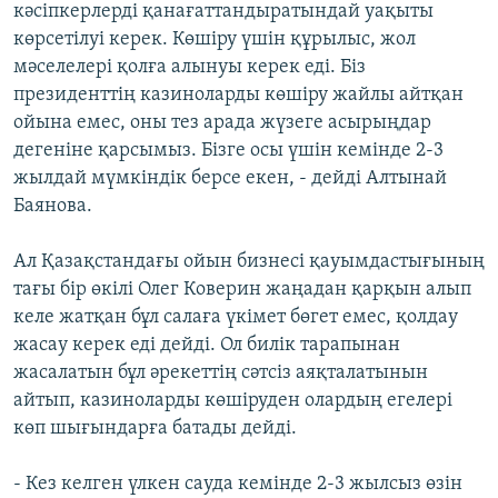
кәсіпкерлерді қанағаттандыратындай уақыты
көрсетілуі керек. Көшіру үшін құрылыс, жол
мәселелері қолға алынуы керек еді. Біз
президенттің казиноларды көшіру жайлы айтқан
ойына емес, оны тез арада жүзеге асырыңдар
дегеніне қарсымыз. Бізге осы үшін кемінде 2-3
жылдай мүмкіндік берсе екен, - дейді Алтынай
Баянова.
Ал Қазақстандағы ойын бизнесі қауымдастығының
тағы бір өкілі Олег Коверин жаңадан қарқын алып
келе жатқан бұл салаға үкімет бөгет емес, қолдау
жасау керек еді дейді. Ол билік тарапынан
жасалатын бұл әрекеттің сәтсіз аяқталатынын
айтып, казиноларды көшіруден олардың егелері
көп шығындарға батады дейді.
- Кез келген үлкен сауда кемінде 2-3 жылсыз өзін