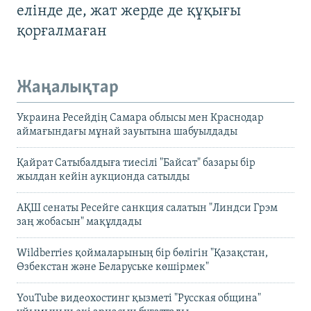
елінде де, жат жерде де құқығы
қорғалмаған
Жаңалықтар
Украина Ресейдің Самара облысы мен Краснодар
аймағындағы мұнай зауытына шабуылдады
Қайрат Сатыбалдыға тиесілі "Байсат" базары бір
жылдан кейін аукционда сатылды
АҚШ сенаты Ресейге санкция салатын "Линдси Грэм
заң жобасын" мақұлдады
Wildberries қоймаларының бір бөлігін "Қазақстан,
Өзбекстан және Беларуське көшірмек"
YouTube видеохостинг қызметі "Русская община"