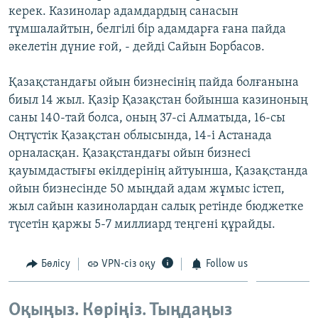
керек. Казинолар адамдардың санасын
тұмшалайтын, белгілі бір адамдарға ғана пайда
әкелетін дүние ғой, - дейді Сайын Борбасов.
Қазақстандағы ойын бизнесінің пайда болғанына
биыл 14 жыл. Қазір Қазақстан бойынша казиноның
саны 140-тай болса, оның 37-сі Алматыда, 16-сы
Оңтүстік Қазақстан облысында, 14-і Астанада
орналасқан. Қазақстандағы ойын бизнесі
қауымдастығы өкілдерінің айтуынша, Қазақстанда
ойын бизнесінде 50 мыңдай адам жұмыс істеп,
жыл сайын казинолардан салық ретінде бюджетке
түсетін қаржы 5-7 миллиард теңгені құрайды.
Бөлісу
VPN-сіз оқу
Follow us
Оқыңыз. Көріңіз. Тыңдаңыз