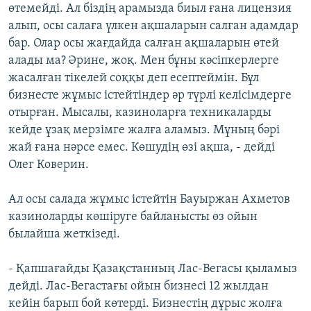
өтемейді. Ал біздің арамызда биыл ғана лицензия
алып, осы салаға үлкен ақшаларын салған адамдар
бар. Олар осы жағдайда салған ақшаларын өтей
алады ма? Әрине, жоқ. Мен бұны кәсіпкерлерге
жасалған тікелей соққы деп есептеймін. Бұл
бизнесте жұмыс істейтіндер әр түрлі келісімдерге
отырған. Мысалы, казиноларға техникаларды
кейде ұзақ мерзімге жалға аламыз. Мұның бәрі
жай ғана нәрсе емес. Көшудің өзі ақша, - дейді
Олег Коверин.
Ал осы салада жұмыс істейтін Бауыржан Ахметов
казиноларды көшіруге байланысты өз ойын
былайша жеткізеді.
- Қапшағайды Қазақстанның Лас-Вегасы қыламыз
дейді. Лас-Вегастағы ойын бизнесі 12 жылдан
кейін барып бой көтерді. Бизнестің дұрыс жолға