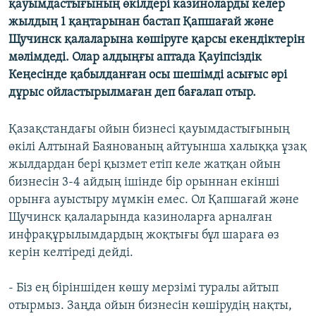
қауымдастығының өкілдері казиноларды келер
ЖАЗЫЛЫҢЫЗ
жылдың 1 қаңтарынан бастап Қапшағай және
Щучинск қалаларына көшіруге қарсы екендіктерін
мәлімдеді. Олар алдыңғы аптада Қауіпсіздік
Кеңесінде қабылданған осы шешімді асығыс әрі
Басқа тілдерде
дұрыс ойластырылмаған деп бағалап отыр.
Қазақстандағы ойын бизнесі қауымдастығының
өкілі Алтынай Баянованың айтуынша халыққа ұзақ
жылдардан бері қызмет етіп келе жатқан ойын
бизнесін 3-4 айдың ішінде бір орыннан екінші
орынға ауыстыру мүмкін емес. Ол Қапшағай және
Щучинск қалаларында казиноларға арналған
инфрақұрылымдардың жоқтығы бұл шараға өз
керін келтіреді дейді.
- Біз ең біріншіден көшу мерзімі туралы айтып
отырмыз. Заңда ойын бизнесін көшірудің нақты,