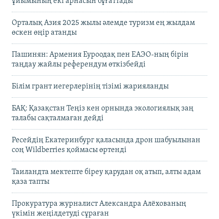
ұйымының екі арнасын бұғаттады
Орталық Азия 2025 жылы әлемде туризм ең жылдам
өскен өңір атанды
Пашинян: Армения Еуроодақ пен ЕАЭО-ның бірін
таңдау жайлы референдум өткізбейді
Білім грант иегерлерінің тізімі жарияланды
БАҚ: Қазақстан Теңіз кен орнында экологиялық заң
талабы сақталмаған дейді
Ресейдің Екатеринбург қаласында дрон шабуылынан
соң Wildberries қоймасы өртенді
Таиландта мектепте біреу қарудан оқ атып, алты адам
қаза тапты
Прокуратура журналист Александра Алёхованың
үкімін жеңілдетуді сұраған