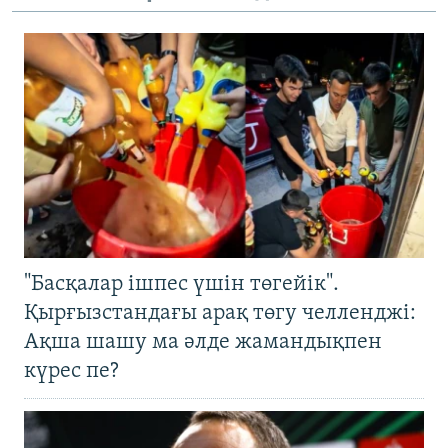
"Басқалар ішпес үшін төгейік".
Қырғызстандағы арақ төгу челленджі:
Ақша шашу ма әлде жамандықпен
күрес пе?