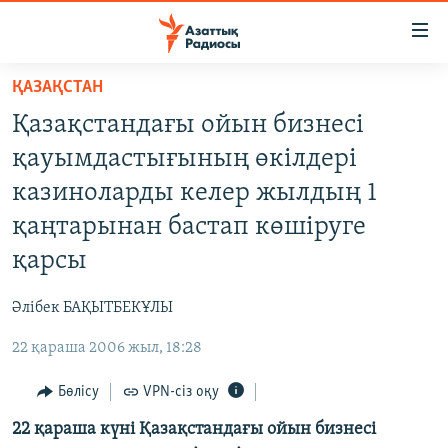
Accessibility
links
Skip
ҚАЗАҚСТАН
to
ЖАҢАЛЫҚТАР
Қазақстандағы ойын бизнесі
main
САЯСАТ
content
қауымдастығының өкілдері
AZATTYQTV
Skip
казиноларды келер жылдың 1
to
ҚАҢТАР ОҚИҒАСЫ
қаңтарынан бастап көшіруге
main
АДАМ ҚҰҚЫҚТАРЫ
Navigation
қарсы
Skip
ӘЛЕУМЕТ
to
Әлібек БАҚЫТБЕКҰЛЫ
ӘЛЕМ
Search
22 қараша 2006 жыл, 18:28
АРНАЙЫ ЖОБАЛАР
Бөлісу
VPN-сіз оқу
Русский
22 қараша күні Қазақстандағы ойын бизнесі