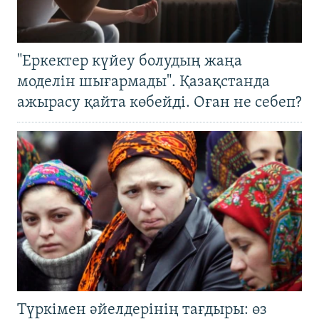
"Еркектер күйеу болудың жаңа
моделін шығармады". Қазақстанда
ажырасу қайта көбейді. Оған не себеп?
Түркімен әйелдерінің тағдыры: өз