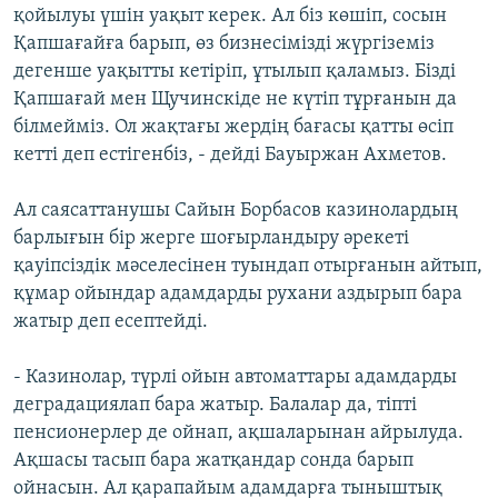
қойылуы үшін уақыт керек. Ал біз көшіп, сосын
Қапшағайға барып, өз бизнесімізді жүргіземіз
дегенше уақытты кетіріп, ұтылып қаламыз. Бізді
Қапшағай мен Щучинскіде не күтіп тұрғанын да
білмейміз. Ол жақтағы жердің бағасы қатты өсіп
кетті деп естігенбіз, - дейді Бауыржан Ахметов.
Ал саясаттанушы Сайын Борбасов казинолардың
барлығын бір жерге шоғырландыру әрекеті
қауіпсіздік мәселесінен туындап отырғанын айтып,
құмар ойындар адамдарды рухани аздырып бара
жатыр деп есептейді.
- Казинолар, түрлі ойын автоматтары адамдарды
деградациялап бара жатыр. Балалар да, тіпті
пенсионерлер де ойнап, ақшаларынан айрылуда.
Ақшасы тасып бара жатқандар сонда барып
ойнасын. Ал қарапайым адамдарға тыныштық