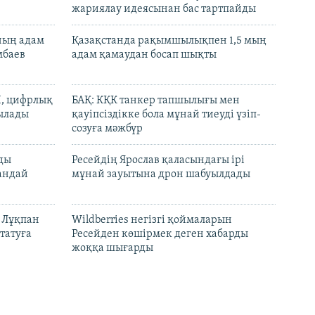
жариялау идеясынан бас тартпайды
нның адам
Қазақстанда рақымшылықпен 1,5 мың
мбаев
адам қамаудан босап шықты
И, цифрлық
БАҚ: КҚК танкер тапшылығы мен
тылады
қауіпсіздікке бола мұнай тиеуді үзіп-
созуға мәжбүр
лды
Ресейдің Ярослав қаласындағы ірі
андай
мұнай зауытына дрон шабуылдады
н Лұқпан
Wildberries негізгі қоймаларын
татуға
Ресейден көшірмек деген хабарды
жоққа шығарды