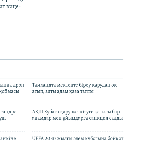
ит вице-
сында дрон
Таиландта мектепте біреу қарудан оқ
 қоймасы
атып, алты адам қаза тапты
ксандра
АҚШ Кубаға қару жеткізуге қатысы бар
уді
адамдар мен ұйымдарға санкция салды
банкіне
UEFA 2030 жылғы әлем кубогына бойкот