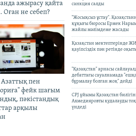
танда ажырасу қайта
санкция салды
. Оған не себеп?
"Жосықсыз ұстау". Қазақста
құқығы бюросы Ермек Нары
жайлы мәлімдеме жасады
Қазақстан мектептерінде Ж
қауіпсіздік пән ретінде оқы
"Қазақстан" арнасы сайлауа
дебаттағы сауалнамада "ешқ
 Азаттық пен
бұрмалау болған жоқ" дейді
ориға" фейк шағым
CPJ ұйымы Қазақстан билігі
андық, пәкістандық
Ахмедияровты қудалауды тоқ
ттар арқылы
үндеді
ан