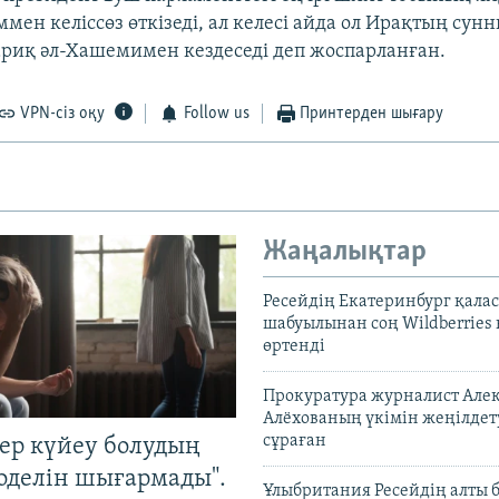
мен келіссөз өткізеді, ал келесі айда ол Ирақтың сунн
ариқ әл-Хашемимен кездеседі деп жоспарланған.
VPN-сіз оқу
Follow us
Принтерден шығару
Жаңалықтар
Ресейдің Екатеринбург қала
шабуылынан соң Wildberries
өртенді
Прокуратура журналист Але
Алёхованың үкімін жеңілдет
сұраған
тер күйеу болудың
оделін шығармады".
Ұлыбритания Ресейдің алты 