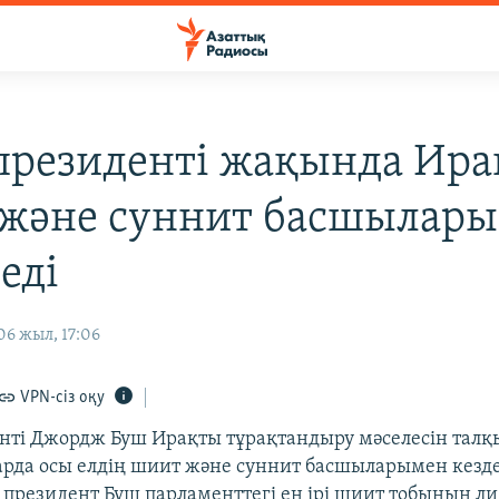
резиденті жақында Ир
және суннит басшылар
еді
6 жыл, 17:06
VPN-сіз оқу
ті Джордж Буш Ирақты тұрақтандыру мәселесін талқ
арда осы елдің шиит және суннит басшыларымен кезде
і президент Буш парламенттегі ең ірі шиит тобының ли