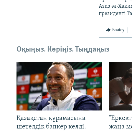
Азиз әл-Хаким
президенті Т
Бөлісу
Оқыңыз. Көріңіз. Тыңдаңыз
Қазақстан құрамасына
"Еркек
шетелдік бапкер келді.
жаңа м