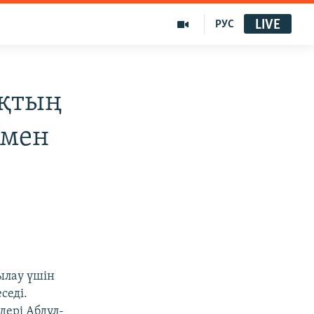
LIVE
РУС
ақтың
ымен
ылау үшін
седі.
дері Абдул-