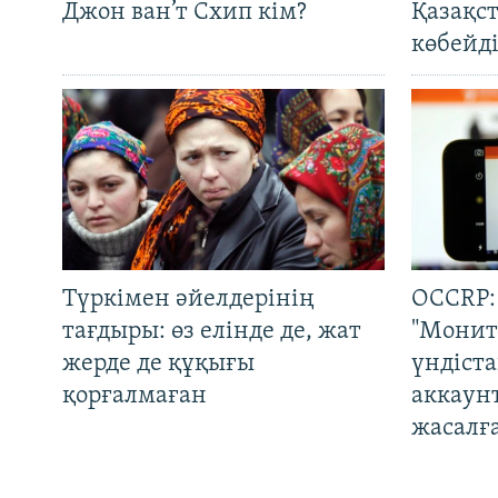
Джон ван’т Схип кім?
Қазақс
көбейді
Түркімен әйелдерінің
OCCRP:
тағдыры: өз елінде де, жат
"Монит
жерде де құқығы
үндіст
қорғалмаған
аккаун
жасалғ