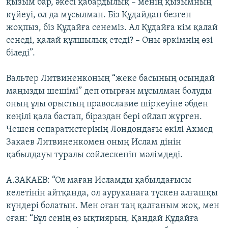
қызым бар, әкесі қабардылық – менің қызымның
күйеуі, ол да мұсылман. Біз Құдайдан безген
жоқпыз, біз Құдайға сенеміз. Ал Құдайға кім қалай
сенеді, қалай құлшылық етеді? – Оны әркімнің өзі
біледі”.
Вальтер Литвиненконың “жеке басының осындай
маңызды шешімі” деп отырған мұсылман болуды
оның ұлы орыстың православие шіркеуіне әбден
көңілі қала бастап, біраздан бері ойлап жүрген.
Чешен сепаратистерінің Лондондағы өкілі Ахмед
Закаев Литвиненкомен оның Ислам дінін
қабылдауы туралы сөйлескенін мәлімдеді.
А.ЗАКАЕВ: “Ол маған Исламды қабылдағысы
келетінін айтқанда, ол ауруханаға түскен алғашқы
күндері болатын. Мен оған таң қалғаным жоқ, мен
оған: “Бұл сенің өз ықтиярың. Қандай Құдайға