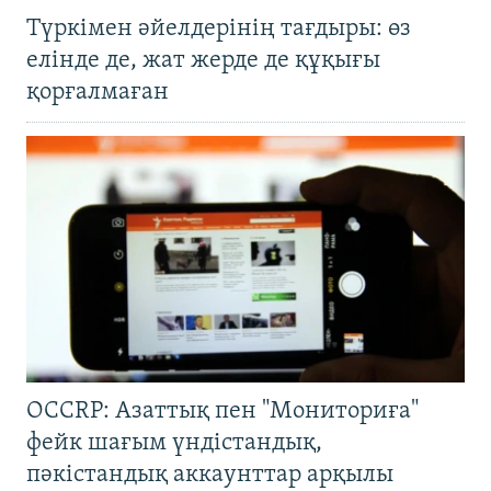
Түркімен әйелдерінің тағдыры: өз
елінде де, жат жерде де құқығы
қорғалмаған
OCCRP: Азаттық пен "Мониториға"
фейк шағым үндістандық,
пәкістандық аккаунттар арқылы