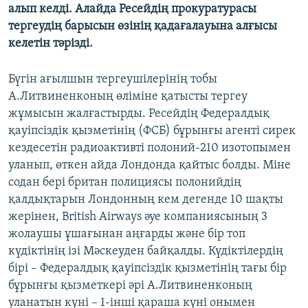
алып келді. Алайда Ресейдің прокуратурасы
ЖАЗЫЛЫҢЫЗ
тергеудің барысын өзінің қадағалауына алғысы
келетін тәрізді.
Басқа тілдерде
Бүгін ағылшын тергеушілерінің тобы
А.Литвиненконың өліміне қатысты тергеу
жұмысын жалғастырды. Ресейдің Федералдық
қауіпсіздік қызметінің (ФСБ) бұрынғы агенті сирек
кездесетін радиоактивті полоний-210 изотопымен
уланып, өткен айда Лондонда қайтыс болды. Міне
содан бері британ полициясы полонийдің
қалдықтарын Лондонның кем дегенде 10 шақты
жерінен, British Airways әуе компаниясының 3
жолаушы ұшағынан аңғарды және бір топ
күдіктінің ізі Мәскеуден байқалды. Күдіктілердің
бірі – Федералдық қауіпсіздік қызметінің тағы бір
бұрынғы қызметкері әрі А.Литвиненконың
уланатын күні – 1-інші қараша күні онымен