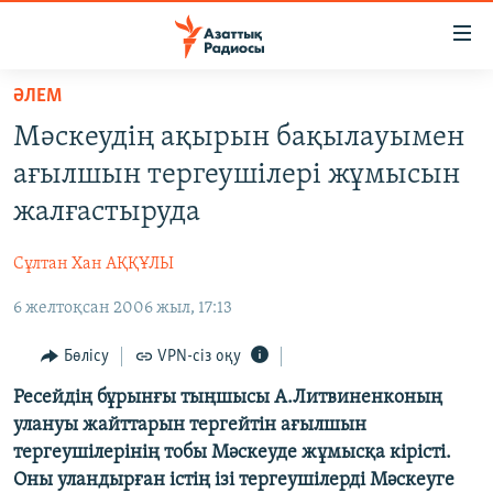
Accessibility
links
Skip
ӘЛЕМ
to
ЖАҢАЛЫҚТАР
Мәскеудің ақырын бақылауымен
main
САЯСАТ
content
ағылшын тергеушілері жұмысын
AZATTYQTV
Skip
жалғастыруда
to
ҚАҢТАР ОҚИҒАСЫ
main
Сұлтан Хан АҚҚҰЛЫ
АДАМ ҚҰҚЫҚТАРЫ
Navigation
Skip
6 желтоқсан 2006 жыл, 17:13
ӘЛЕУМЕТ
to
ӘЛЕМ
Бөлісу
VPN-сіз оқу
Search
АРНАЙЫ ЖОБАЛАР
Ресейдің бұрынғы тыңшысы А.Литвиненконың
улануы жайттарын тергейтін ағылшын
тергеушілерінің тобы Мәскеуде жұмысқа кірісті.
Русский
Оны уландырған істің ізі тергеушілерді Мәскеуге