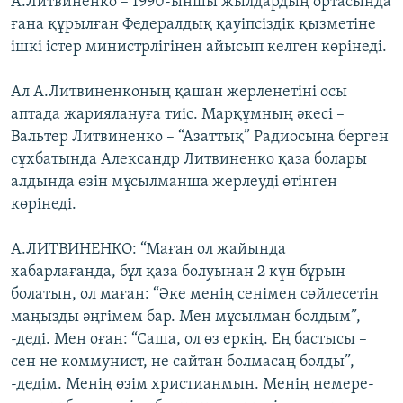
А.Литвиненко – 1990-ыншы жылдардың ортасында
ғана құрылған Федералдық қауіпсіздік қызметіне
ішкі істер министрлігінен айысып келген көрінеді.
Ал А.Литвиненконың қашан жерленетіні осы
аптада жариялануға тиіс. Марқұмның әкесі –
Вальтер Литвиненко – “Азаттық” Радиосына берген
сұхбатында Александр Литвиненко қаза болары
алдында өзін мұсылманша жерлеуді өтінген
көрінеді.
А.ЛИТВИНЕНКО: “Маған ол жайында
хабарлағанда, бұл қаза болуынан 2 күн бұрын
болатын, ол маған: “Әке менің сенімен сөйлесетін
маңызды әңгімем бар. Мен мұсылман болдым”,
-деді. Мен оған: “Саша, ол өз еркің. Ең бастысы –
сен не коммунист, не сайтан болмасаң болды”,
-дедім. Менің өзім христианмын. Менің немере-