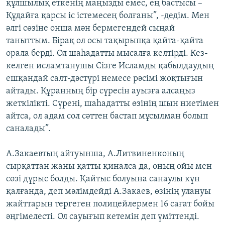
құлшылық еткенің маңызды емес, ең бастысы –
Құдайға қарсы іс істемесең болғаны”, -дедім. Мен
әлгі сөзіне онша мән бермегендей сыңай
таныттым. Бірақ ол осы тақырыпқа қайта-қайта
орала берді. Ол шаһадатты мысалға келтірді. Кез-
келген исламтанушы Сізге Исламды қабылдаудың
ешқандай салт-дәстүрі немесе рәсімі жоқтығын
айтады. Құранның бір сүресін ауызға алсаңыз
жеткілікті. Сүрені, шаһадатты өзінің шын ниетімен
айтса, ол адам сол сәттен бастап мұсылман болып
саналады”.
А.Закаевтың айтуынша, А.Литвиненконың
сырқаттан жаны қатты қиналса да, оның ойы мен
сөзі дұрыс болды. Қайтыс болуына санаулы күн
қалғанда, деп мәлімдейді А.Закаев, өзінің улануы
жайттарын тергеген полицейлермен 16 сағат бойы
әңгімелесті. Ол сауығып кетемін деп үміттенді.