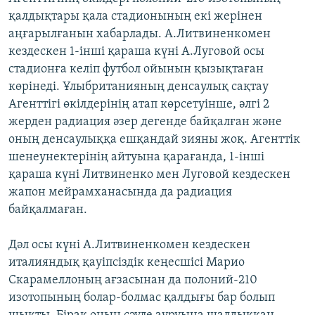
қалдықтары қала стадионының екі жерінен
аңғарылғанын хабарлады. А.Литвиненкомен
кездескен 1-інші қараша күні А.Луговой осы
стадионға келіп футбол ойынын қызықтаған
көрінеді. Ұлыбританияның денсаулық сақтау
Агенттігі өкілдерінің атап көрсетуінше, әлгі 2
жерден радиация әзер дегенде байқалған және
оның денсаулыққа ешқандай зияны жоқ. Агенттік
шенеунектерінің айтуына қарағанда, 1-інші
қараша күні Литвиненко мен Луговой кездескен
жапон мейрамханасында да радиация
байқалмаған.
Дәл осы күні А.Литвиненкомен кездескен
италияндық қауіпсіздік кеңесшісі Марио
Скарамеллоның ағзасынан да полоний-210
изотопының болар-болмас қалдығы бар болып