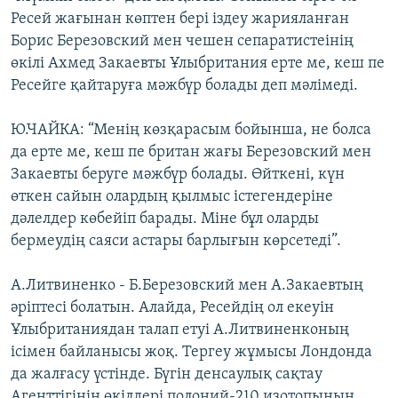
Ресей жағынан көптен бері іздеу жарияланған
Борис Березовский мен чешен сепаратистеінің
өкілі Ахмед Закаевты Ұлыбритания ерте ме, кеш пе
Ресейге қайтаруға мәжбүр болады деп мәлімеді.
Ю.ЧАЙКА: “Менің көзқарасым бойынша, не болса
да ерте ме, кеш пе британ жағы Березовский мен
Закаевты беруге мәжбүр болады. Өйткені, күн
өткен сайын олардың қылмыс істегендеріне
дәлелдер көбейіп барады. Міне бұл оларды
бермеудің саяси астары барлығын көрсетеді”.
А.Литвиненко - Б.Березовский мен А.Закаевтың
әріптесі болатын. Алайда, Ресейдің ол екеуін
Ұлыбританиядан талап етуі А.Литвиненконың
ісімен байланысы жоқ. Тергеу жұмысы Лондонда
да жалғасу үстінде. Бүгін денсаулық сақтау
Агенттігінің өкілдері полоний-210 изотопының