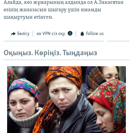
Алайда, көз жұмарының алдында ол А.Закаевтан
өзінің жаназасын шығару үшін имамды
шақыртуын өтінген.
Бөлісу
VPN-сіз оқу
Follow us
Оқыңыз. Көріңіз. Тыңдаңыз