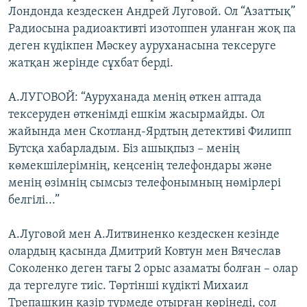
Лондонда кездескен Андрей Луговой. Ол “Азаттық”
Радиосына радиоактивті изотоппен уланған жоқ па
деген күдікпен Мәскеу ауруханасына тексеруге
жатқан жерінде сұхбат берді.
А.ЛУГОВОЙ: “Ауруханада менің өткен аптада
тексеруден өткенімді ешкім жасырмайды. Ол
жайында мен Скотланд-Ярдтың детективі Филипп
Бутсқа хабарладым. Біз ашықпыз – менің
көмекшілерімнің, кеңсенің телефондары және
менің өзімнің сымсыз телефонымның нөмірлері
белгілі...”
А.Луговой мен А.Литвиненко кездескен кезінде
олардың қасында Дмитрий Ковтун мен Вячеслав
Соколенко деген тағы 2 орыс азаматы болған – олар
да тергелуге тиіс. Төртінші күдікті Михаил
Трепашкин қазір түрмеде отырған көрінеді, сол