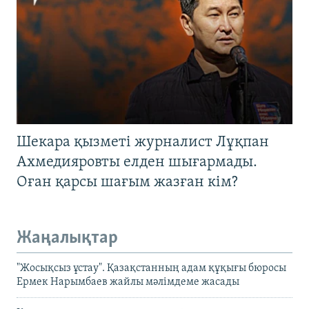
Шекара қызметі журналист Лұқпан
Ахмедияровты елден шығармады.
Оған қарсы шағым жазған кім?
Жаңалықтар
"Жосықсыз ұстау". Қазақстанның адам құқығы бюросы
Ермек Нарымбаев жайлы мәлімдеме жасады