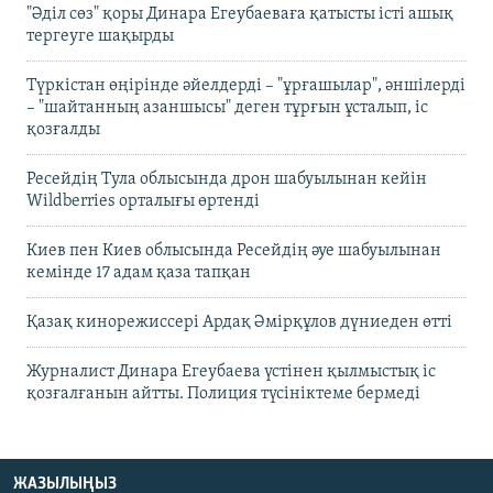
"Әділ сөз" қоры Динара Егеубаеваға қатысты істі ашық
тергеуге шақырды
Түркістан өңірінде әйелдерді – "ұрғашылар", әншілерді
– "шайтанның азаншысы" деген тұрғын ұсталып, іс
қозғалды
Ресейдің Тула облысында дрон шабуылынан кейін
Wildberries орталығы өртенді
Киев пен Киев облысында Ресейдің әуе шабуылынан
кемінде 17 адам қаза тапқан
Қазақ кинорежиссері Ардақ Әмірқұлов дүниеден өтті
Журналист Динара Егеубаева үстінен қылмыстық іс
қозғалғанын айтты. Полиция түсініктеме бермеді
ЖАЗЫЛЫҢЫЗ