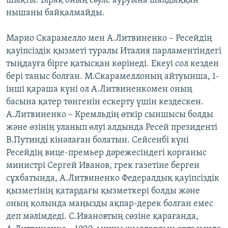
шықты. Бірақ оның сәуле ауруына шалдыққан
нышаны байқалмайды.
Марио Скарамелло мен А.Литвиненко – Ресейдің
қауіпсіздік қызметі туралы Италия парламентіндегі
тыңдауға бірге қатысқан көрінеді. Екеуі сол кезден
бері таныс болған. М.Скарамеллоның айтуынша, 1-
інші қараша күні ол А.Литвиненкомен оның
басына қатер төнгенін ескерту үшін кездескен.
А.Литвиненко – Кремльдің өткір сыншысы болды
және өзінің уланып өлуі алдында Ресей президенті
В.Путинді кінәлаған болатын. Сейсенбі күні
Ресейдің вице-премьер дәрежесіндегі қорғаныс
министрі Сергей Иванов, грек газетіне берген
сұхбатында, А.Литвиненко Федералдық қауіпсіздік
қызметінің қатардағы қызметкері болды және
оның қолында маңызды ақпар-дерек болған емес
деп мәлімдеді. С.Ивановтың сөзіне қарағанда,