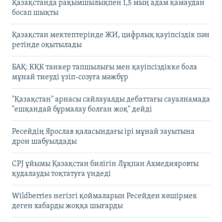
Қазақстанда рақымшылықпен 1,5 мың адам қамаудан
босап шықты
Қазақстан мектептерінде ЖИ, цифрлық қауіпсіздік пән
ретінде оқытылады
БАҚ: КҚК танкер тапшылығы мен қауіпсіздікке бола
мұнай тиеуді үзіп-созуға мәжбүр
"Қазақстан" арнасы сайлауалды дебаттағы сауалнамада
"ешқандай бұрмалау болған жоқ" дейді
Ресейдің Ярослав қаласындағы ірі мұнай зауытына
дрон шабуылдады
CPJ ұйымы Қазақстан билігін Лұқпан Ахмедияровты
қудалауды тоқтатуға үндеді
Wildberries негізгі қоймаларын Ресейден көшірмек
деген хабарды жоққа шығарды