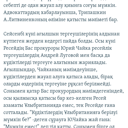
себепті де одан жауап алу қиынға соғуы мүмкін.
Адвокаттардың хабарлауынша, Трипашкин
А.Литвиненконың өліміне қатысты мәліметі бар.
Сейсенбі күні ағылшын тергеушілерінің алдынан
күтпеген жерден кедергі пайда болды. Осы күні
Ресейдің Бас прокуроры Юрий Чайка ресейлік
тергеушілердің Андрей Луговой мен басқа да
күдіктілерді тергеуге алатынын жариялады.
Ағылшындар, Чайканың мәлімдеуінше,
күдіктілерден жауап алуға қатыса алады, бірақ
оларды өздерінің тергеуіне рұқсат берілмейді.
Сонымен қатар Бас прокурордың мәлімдегеніндей,
осы қылмысқа қатысы бар кез-келген Ресей
азаматы Ұлыбританияда емес, тек Ресейде ғана
сотталады. “Күдіктілердің Ұлыбританияға берілуі
мүмкін бе?” -деген сұрауға Ю.Чайка жай ғана:
“Мүмкін емес!” деп тіл қатты. Сонымен бірге ол