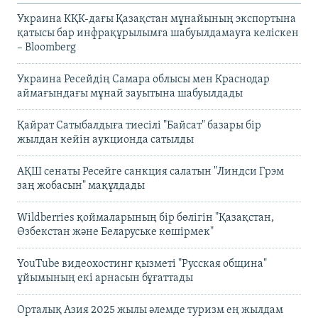
Украина КҚК-дағы Қазақстан мұнайының экспортына
қатысы бар инфрақұрылымға шабуылдамауға келіскен
– Bloomberg
Украина Ресейдің Самара облысы мен Краснодар
аймағындағы мұнай зауытына шабуылдады
Қайрат Сатыбалдыға тиесілі "Байсат" базары бір
жылдан кейін аукционда сатылды
АҚШ сенаты Ресейге санкция салатын "Линдси Грэм
заң жобасын" мақұлдады
Wildberries қоймаларының бір бөлігін "Қазақстан,
Өзбекстан және Беларуське көшірмек"
YouTube видеохостинг қызметі "Русская община"
ұйымының екі арнасын бұғаттады
Орталық Азия 2025 жылы әлемде туризм ең жылдам