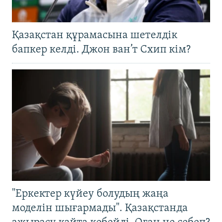
Қазақстан құрамасына шетелдік
бапкер келді. Джон ван’т Схип кім?
"Еркектер күйеу болудың жаңа
моделін шығармады". Қазақстанда