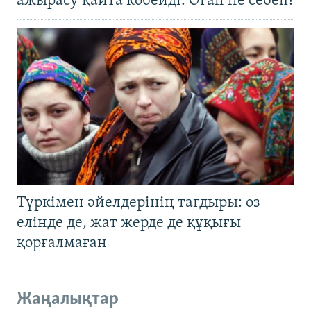
ажырасу қайта көбейді. Оған не себеп?
Түркімен әйелдерінің тағдыры: өз
елінде де, жат жерде де құқығы
қорғалмаған
Жаңалықтар