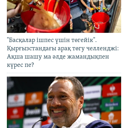
"Басқалар ішпес үшін төгейік".
Қырғызстандағы арақ төгу челленджі:
Ақша шашу ма әлде жамандықпен
күрес пе?