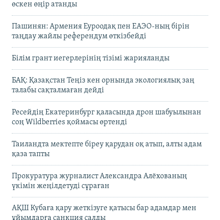
өскен өңір атанды
Пашинян: Армения Еуроодақ пен ЕАЭО-ның бірін
таңдау жайлы референдум өткізбейді
Білім грант иегерлерінің тізімі жарияланды
БАҚ: Қазақстан Теңіз кен орнында экологиялық заң
талабы сақталмаған дейді
Ресейдің Екатеринбург қаласында дрон шабуылынан
соң Wildberries қоймасы өртенді
Таиландта мектепте біреу қарудан оқ атып, алты адам
қаза тапты
Прокуратура журналист Александра Алёхованың
үкімін жеңілдетуді сұраған
АҚШ Кубаға қару жеткізуге қатысы бар адамдар мен
ұйымдарға санкция салды