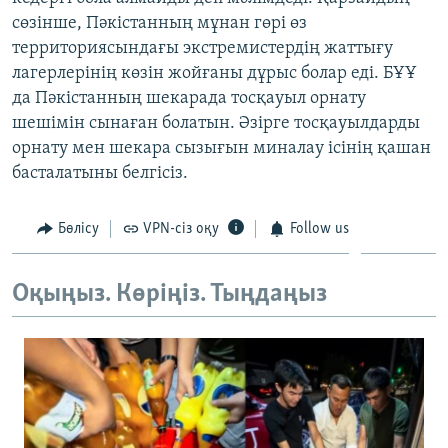
ЖАЗЫЛЫҢЫЗ
сөзінше, Пәкістанның мұнан гөрі өз
территориясындағы экстремистердің жаттығу
лагерлерінің көзін жойғаны дұрыс болар еді. БҰҰ
да Пәкістанның шекарада тосқауыл орнату
Басқа тілдерде
шешімін сынаған болатын. Әзірге тосқауылдарды
орнату мен шекара сызығын миналау ісінің қашан
басталатыны белгісіз.
Бөлісу
VPN-сіз оқу
Follow us
Оқыңыз. Көріңіз. Тыңдаңыз