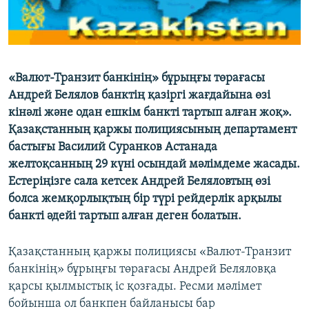
ЖАЗЫЛЫҢЫЗ
Басқа тілдерде
«Валют-Транзит банкінің» бұрыңғы төрағасы
Андрей Белялов банктің қазіргі жағдайына өзі
кінәлі және одан ешкім банкті тартып алған жоқ».
Қазақстанның қаржы полициясының департамент
бастығы Василий Суранков Астанада
желтоқсанның 29 күні осындай мәлімдеме жасады.
Естеріңізге сала кетсек Андрей Беляловтың өзі
болса жемқорлықтың бір түрі рейдерлік арқылы
банкті әдейі тартып алған деген болатын.
Қазақстанның қаржы полициясы «Валют-Транзит
банкінің» бұрыңғы төрағасы Андрей Беляловқа
қарсы қылмыстық іс қозғады. Ресми мәлімет
бойынша ол банкпен байланысы бар