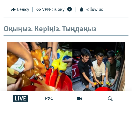
Бөлісу
VPN-сіз оқу
Follow us
Оқыңыз. Көріңіз. Тыңдаңыз
LIVE
РУС
"Басқалар ішпес үшін төгейік".
Қырғызстандағы арақ төгу челленджі:
İздеу