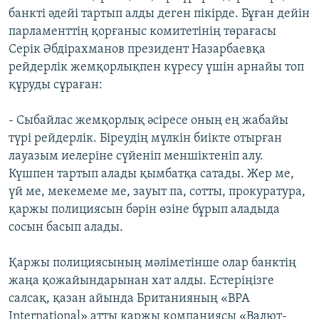
банкті әдейі тартып алды деген пікірде. Бұған дейін
парламенттің қорғаныс комитетінің төрағасы
Серік Әбдірахманов президент Назарбаевқа
рейдерлік жемқорлықпен күресу үшін арнайы топ
құруды сұраған:
- Сыбайлас жемқорлық әсіресе оның ең жабайы
түрі рейдерлік. Біреудің мүлкін биікте отырған
лауазым иелеріне сүйеніп меншіктеніп алу.
Күшпен тартып алады қымбатқа сатады. Жер ме,
үй ме, мекемеме ме, зауыт па, сотты, прокуратура,
қаржы полициясын бәрін өзіне бұрып аладыда
сосын басып алады.
Қаржы полициясының мәліметінше олар банктің
жаңа қожайындарынан хат алды. Естеріңізге
салсақ, қазан айында Британияның «BPA
International» атты қаржы компаниясы «Валют-