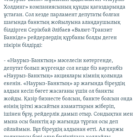
Холдинг» компаниясының құнды қағаздарында
ұстаған. Сол кезде парламент депутаты болған
шағында банктың жойылуына алаңдаушылық
білдірген Серікбай Әлібаев «Валют-Транзит
Банкіде» рейдерлердің құрбаны болды деген
пікірін білдірді:
- «Наурыз-Банктың» мәселесін көтергенде,
депутат болып жүргенде сол кезде біз көргенбіз
«Наурыз-Банктың» акциялары кімнің қолында
екенін. «Наурыз-Банктың» ар жағында біреудің
алдын кесіп бөгет жасағаны үшін ол банкты
жойды. Қазір бизнесте болсын, банкте болсын онда
өзінің іріткі жасайтын азаматтарын жіберіп,
ішінен бұзу, рейдерлік дамып отыр. Сондықтан мен
мына осы банктің ар жағында тұрған осы деп
ойлаймын. Бұл біреудің алдынан өтті. Ал қаржы