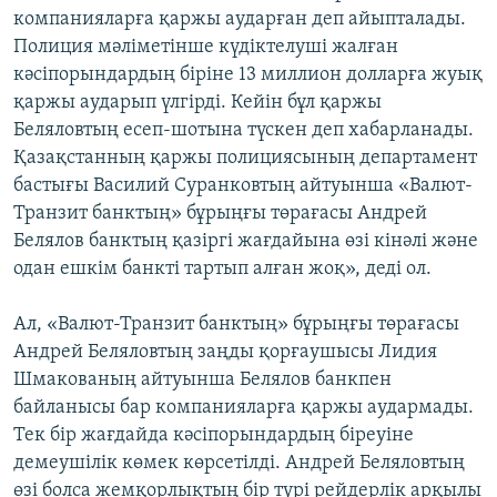
компанияларға қаржы аударған деп айыпталады.
Полиция мәліметінше күдіктелуші жалған
кәсіпорындардың біріне 13 миллион долларға жуық
қаржы аударып үлгірді. Кейін бұл қаржы
Беляловтың есеп-шотына түскен деп хабарланады.
Қазақстанның қаржы полициясының департамент
бастығы Василий Суранковтың айтуынша «Валют-
Транзит банктың» бұрыңғы төрағасы Андрей
Белялов банктың қазіргі жағдайына өзі кінәлі және
одан ешкім банкті тартып алған жоқ», деді ол.
Ал, «Валют-Транзит банктың» бұрыңғы төрағасы
Андрей Беляловтың заңды қорғаушысы Лидия
Шмакованың айтуынша Белялов банкпен
байланысы бар компанияларға қаржы аудармады.
Тек бір жағдайда кәсіпорындардың біреуіне
демеушілік көмек көрсетілді. Андрей Беляловтың
өзі болса жемқорлықтың бір түрі рейдерлік арқылы