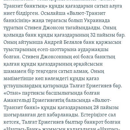
Транзит банктың» құнды қағаздарын сатып алуға
ниет білдірген. Осылайша «Валют-Транзит
банкісінің» жаңа төрағасы болып Украинада
тұратын Стивен Джонсон тағайындалды. Оның
қолында банк құнды қағаздарының 32 пайызы бар.
Оның айтуынша Андрей Белялов банк қаржысын
туыстарының есеп-шоттарына аудармақшы
болған. Стивен Джонсонның өзі болса банктың
қалған құнды қағаздарының әрқайсысын
шамамен бір теңгеден сатып алмақ. Оның
мәліметінше көп көлемдегі құнды қағаз
ұстаушылардың қатарында Талғат Ермегияев бар.
«Отан» партиясы басшылығында болған
Амангельді Ермегияевтің баласында «Валют-
Транзит банкі» құнды қағаздарының 28 пайызы
шоғырланған деп хабарланады. Естеріңізге сал
кетсек, Талғат Ермегияев былтыр банкрот болған
«Наурыз-Банк» жұмысын қадағалаған «Наурыз-