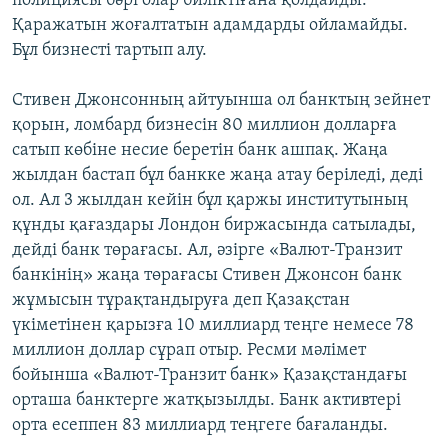
полициясы бәрі олар биліктіғана қолдайды.
Қаражатын жоғалтатын адамдарды ойламайды.
Бұл бизнесті тартып алу.
Стивен Джонсонның айтуынша ол банктың зейнет
қорын, ломбард бизнесін 80 миллион долларға
сатып көбіне несие беретін банк ашпақ. Жаңа
жылдан бастап бұл банкке жаңа атау беріледі, деді
ол. Ал 3 жылдан кейін бұл қаржы институтының
құнды қағаздары Лондон биржасында сатылады,
дейді банк төрағасы. Ал, әзірге «Валют-Транзит
банкінің» жаңа төрағасы Стивен Джонсон банк
жұмысын тұрақтандыруға деп Қазақстан
үкіметінен қарызға 10 миллиард теңге немесе 78
миллион доллар сұрап отыр. Ресми мәлімет
бойынша «Валют-Транзит банк» Қазақстандағы
орташа банктерге жатқызылды. Банк активтері
орта есеппен 83 миллиард теңгеге бағаланды.