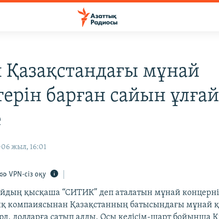
 Қазақстандағы мұнай
терін барған сайын ұлғай
е
06 жыл, 16:01
VPN-сіз оқу
йдың қысқаша “СИТИК” деп аталатын мұнай концерн
ық компаиясынан Қазақстанның батысындағы мұнай қ
лрд. долларға сатып алды. Осы келісім-шарт бойынша 