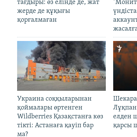
тағдыры: өз елінде де, жат
"Монит
жерде де құқығы
үндіст
қорғалмаған
аккаун
жасалғ
Украина соққыларынан
Шекара
қоймалары өртенген
Лұқпан
Wildberries Қазақстанға көз
елден 
тікті: Астанаға қауіп бар
қарсы 
ма?