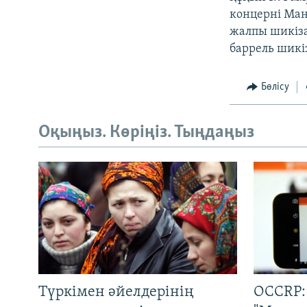
концерні Маң
жалпы шикіза
баррель шикіз
Бөлісу
Оқыңыз. Көріңіз. Тыңдаңыз
Түркімен әйелдерінің
OCCRP: