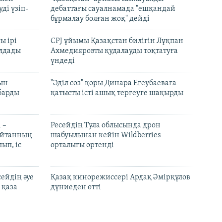
ді үзіп-
дебаттағы сауалнамада "ешқандай
бұрмалау болған жоқ" дейді
ы ірі
CPJ ұйымы Қазақстан билігін Лұқпан
лдады
Ахмедияровты қудалауды тоқтатуға
үндеді
рын
"Әділ сөз" қоры Динара Егеубаеваға
барды
қатысты істі ашық тергеуге шақырды
 –
Ресейдің Тула облысында дрон
шайтанның
шабуылынан кейін Wildberries
ып, іс
орталығы өртенді
ейдің әуе
Қазақ кинорежиссері Ардақ Әмірқұлов
 қаза
дүниеден өтті