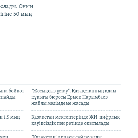
болады. Оның
ігіне 50 мың
ына бойкот
"Жосықсыз ұстау". Қазақстанның адам
ртпайды
құқығы бюросы Ермек Нарымбаев
жайлы мәлімдеме жасады
 1,5 мың
Қазақстан мектептерінде ЖИ, цифрлық
қауіпсіздік пән ретінде оқытылады
 мен
"Қазақстан" арнасы сайлауалды