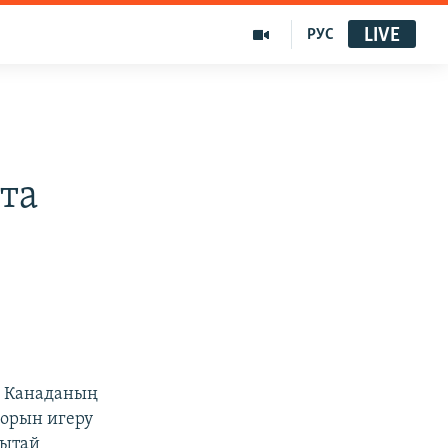
LIVE
РУС
та
і Канаданың
орын игеру
Қытай