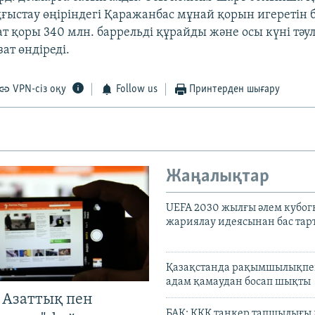
ғыстау өңіріндегі Қаражанбас мұнай қорын игеретін 
т қоры 340 млн. баррельді құрайды және осы күні тәул
ат өндіреді.
VPN-сіз оқу
Follow us
Принтерден шығару
Жаңалықтар
UEFA 2030 жылғы әлем кубог
жариялау идеясынан бас та
Қазақстанда рақымшылықпен
адам қамаудан босап шықты
 Азаттық пен
БАҚ: КҚК танкер тапшылығы