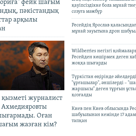
ориға" фейк шағым
қауіпсіздікке бола мұнай тиеу
андық, пәкістандық
созуға мәжбүр
ттар арқылы
Ресейдің Ярослав қаласындағ
ан
мұнай зауытына дрон шабуы
Wildberries негізгі қоймала
Ресейден көшірмек деген ха
жоққа шығарды
Түркістан өңірінде әйелдерді
"ұрғашылар", әншілерді – "
жаршысы" деген тұрғын ұстал
қозғалды
 қызметі журналист
 Ахмедияровты
Киев пен Киев облысында Рес
шығармады. Оған
шабуылынан кемінде 17 адам
тапқан
шағым жазған кім?