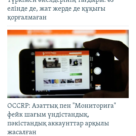
Түркімен әйелдерінің тағдыры: өз
елінде де, жат жерде де құқығы
қорғалмаған
OCCRP: Азаттық пен "Мониториға"
фейк шағым үндістандық,
пәкістандық аккаунттар арқылы
жасалған