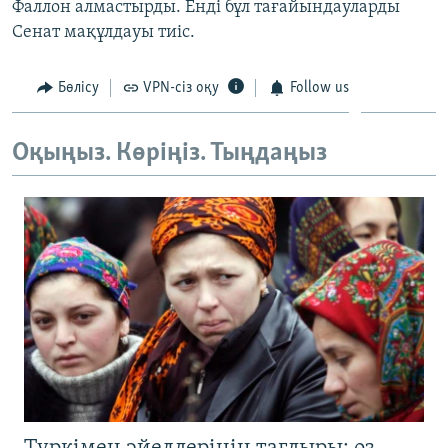
Фаллон алмастырды. Енді бұл тағайындауларды
ЖАЗЫЛЫҢЫЗ
Сенат мақұлдауы тиіс.
Бөлісу
VPN-сіз оқу
Follow us
Басқа тілдерде
Оқыңыз. Көріңіз. Тыңдаңыз