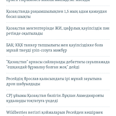
Ермек Нарымбаев жайлы мәлімдеме жасады
Қазақстанда рақымшылықпен 1,5 мың адам қамаудан
босап шықты
Қазақстан мектептерінде ЖИ, цифрлық қауіпсіздік пән
ретінде оқытылады
БАҚ: КҚК танкер тапшылығы мен қауіпсіздікке бола
мұнай тиеуді үзіп-созуға мәжбүр
"Қазақстан" арнасы сайлауалды дебаттағы сауалнамада
"ешқандай бұрмалау болған жоқ" дейді
Ресейдің Ярослав қаласындағы ірі мұнай зауытына
дрон шабуылдады
CPJ ұйымы Қазақстан билігін Лұқпан Ахмедияровты
қудалауды тоқтатуға үндеді
Wildberries негізгі қоймаларын Ресейден көшірмек