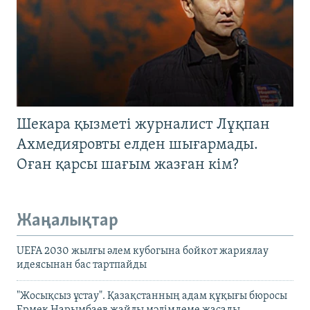
Шекара қызметі журналист Лұқпан
Ахмедияровты елден шығармады.
Оған қарсы шағым жазған кім?
Жаңалықтар
UEFA 2030 жылғы әлем кубогына бойкот жариялау
идеясынан бас тартпайды
"Жосықсыз ұстау". Қазақстанның адам құқығы бюросы