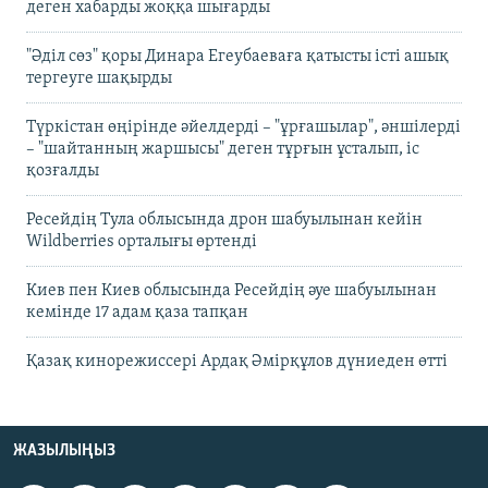
деген хабарды жоққа шығарды
"Әділ сөз" қоры Динара Егеубаеваға қатысты істі ашық
тергеуге шақырды
Түркістан өңірінде әйелдерді – "ұрғашылар", әншілерді
– "шайтанның жаршысы" деген тұрғын ұсталып, іс
қозғалды
Ресейдің Тула облысында дрон шабуылынан кейін
Wildberries орталығы өртенді
Киев пен Киев облысында Ресейдің әуе шабуылынан
кемінде 17 адам қаза тапқан
Қазақ кинорежиссері Ардақ Әмірқұлов дүниеден өтті
ЖАЗЫЛЫҢЫЗ