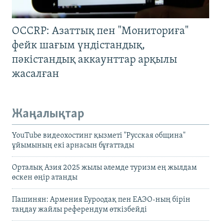
OCCRP: Азаттық пен "Мониториға"
фейк шағым үндістандық,
пәкістандық аккаунттар арқылы
жасалған
Жаңалықтар
YouTube видеохостинг қызметі "Русская община"
ұйымының екі арнасын бұғаттады
Орталық Азия 2025 жылы әлемде туризм ең жылдам
өскен өңір атанды
Пашинян: Армения Еуроодақ пен ЕАЭО-ның бірін
таңдау жайлы референдум өткізбейді