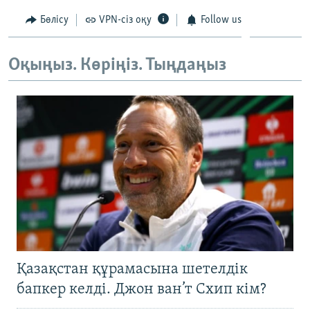
ЖАЗЫЛЫҢЫЗ
Бөлісу
VPN-сіз оқу
Follow us
Оқыңыз. Көріңіз. Тыңдаңыз
Басқа тілдерде
Қазақстан құрамасына шетелдік
бапкер келді. Джон ван’т Схип кім?