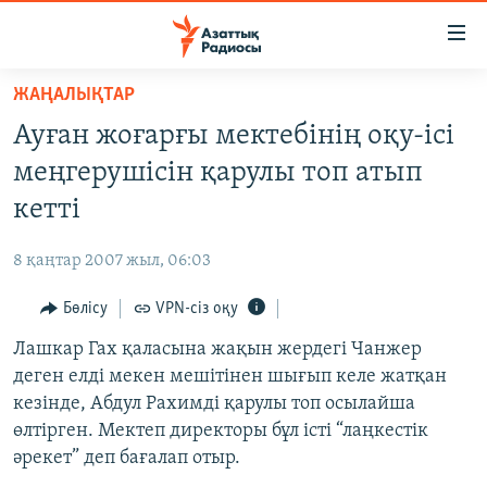
Accessibility
links
Skip
ЖАҢАЛЫҚТАР
to
ЖАҢАЛЫҚТАР
Ауған жоғарғы мектебінің оқу-ісі
main
САЯСАТ
content
меңгерушісін қарулы топ атып
AZATTYQTV
Skip
кетті
to
ҚАҢТАР ОҚИҒАСЫ
main
8 қаңтар 2007 жыл, 06:03
АДАМ ҚҰҚЫҚТАРЫ
Navigation
Skip
Бөлісу
VPN-сіз оқу
ӘЛЕУМЕТ
to
Лашкар Гах қаласына жақын жердегі Чанжер
ӘЛЕМ
Search
деген елді мекен мешітінен шығып келе жатқан
АРНАЙЫ ЖОБАЛАР
кезінде, Абдул Рахимді қарулы топ осылайша
өлтірген. Мектеп директоры бұл істі “лаңкестік
Русский
әрекет” деп бағалап отыр.