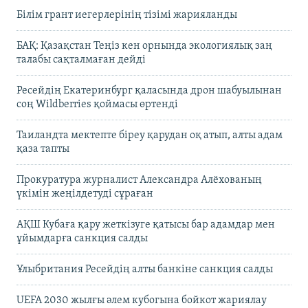
Білім грант иегерлерінің тізімі жарияланды
БАҚ: Қазақстан Теңіз кен орнында экологиялық заң
талабы сақталмаған дейді
Ресейдің Екатеринбург қаласында дрон шабуылынан
соң Wildberries қоймасы өртенді
Таиландта мектепте біреу қарудан оқ атып, алты адам
қаза тапты
Прокуратура журналист Александра Алёхованың
үкімін жеңілдетуді сұраған
АҚШ Кубаға қару жеткізуге қатысы бар адамдар мен
ұйымдарға санкция салды
Ұлыбритания Ресейдің алты банкіне санкция салды
UEFA 2030 жылғы әлем кубогына бойкот жариялау