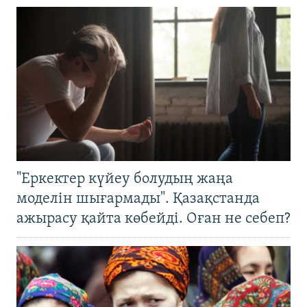
"Еркектер күйеу болудың жаңа
моделін шығармады". Қазақстанда
ажырасу қайта көбейді. Оған не себеп?