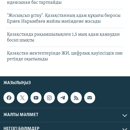
идеясынан бас тартпайды
"Жосықсыз ұстау". Қазақстанның адам құқығы бюросы
Ермек Нарымбаев жайлы мәлімдеме жасады
Қазақстанда рақымшылықпен 1,5 мың адам қамаудан
босап шықты
Қазақстан мектептерінде ЖИ, цифрлық қауіпсіздік пән
ретінде оқытылады
ЖАЗЫЛЫҢЫЗ
ЖАЛПЫ МӘЛІМЕТ
НЕГІЗГІ БӨЛІМДЕР