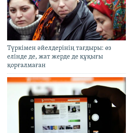
Түркімен әйелдерінің тағдыры: өз
елінде де, жат жерде де құқығы
қорғалмаған